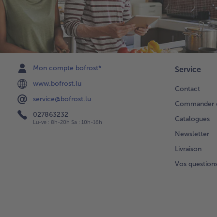
Mon compte bofrost*
Service
www.bofrost.lu
Contact
service@bofrost.lu
Commander di
027863232
Catalogues
Lu-ve : 8h-20h Sa : 10h-16h
Newsletter
Livraison
Vos question