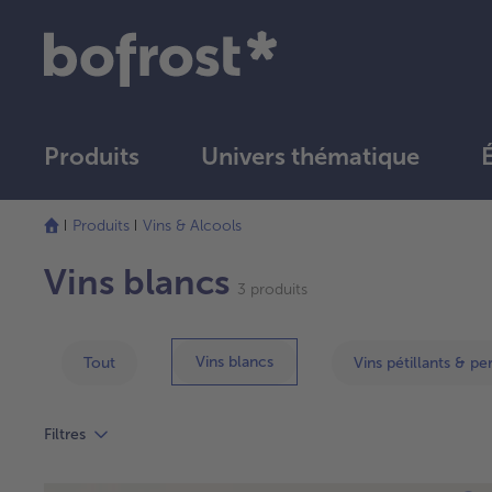
Produits
Univers thématique
Produits
Vins & Alcools
Vins blancs
3 produits
Vins blancs
Tout
Vins pétillants & pe
Filtres