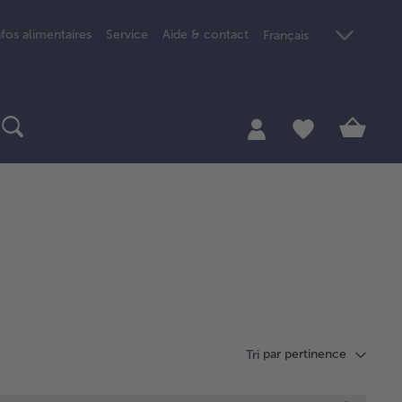
nfos alimentaires
Service
Aide & contact
Français
par pertinence
Tri