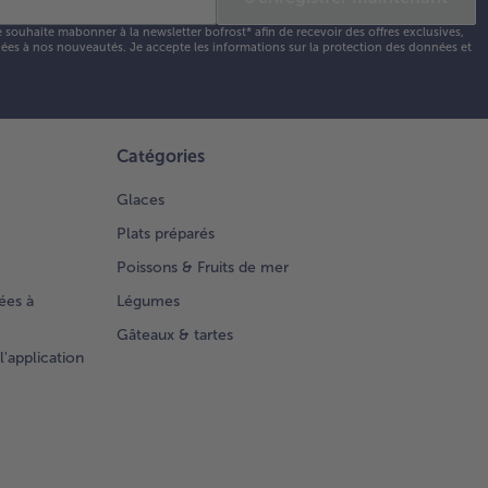
e souhaite mabonner à la newsletter bofrost* afin de recevoir des offres exclusives,
 liées à nos nouveautés. Je accepte les
informations sur la protection des données et
Catégories
Glaces
Plats préparés
Poissons & Fruits de mer
ées à
Légumes
Gâteaux & tartes
l'application