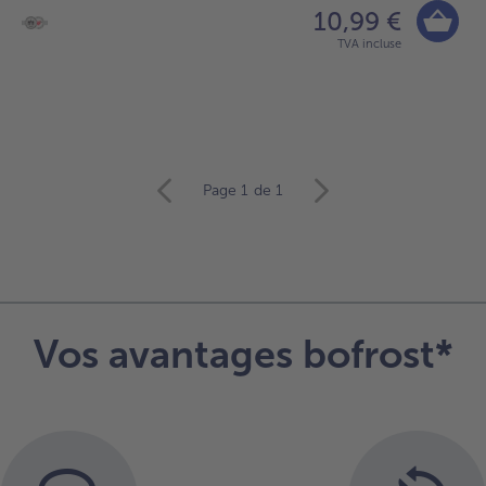
10,99 €
TVA incluse
Page 1
de 1
Vos avantages bofrost*