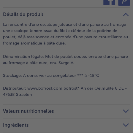
teilen
pin it
- 5 € à l’achat de 7 menus au choix
Détails du produit
La rencontre d’une escalope juteuse et d’une panure au fromage :
une escalope tendre issue du filet extérieur de la poitrine de
poulet, déjà assaisonnée et enrobée d’une panure croustillante au
fromage aromatique à pâte dure.
Dénomination légale:
Filet de poulet coupé, enrobé d'une panure
au fromage à pâte dure, cru. Surgelé.
Stockage:
A conserver au congélateur *** à -18°C
Distributeur:
www.bofrost.com bofrost* An der Oelmühle 6 DE -
47638 Straelen
Valeurs nutritionnelles
Ingrédients