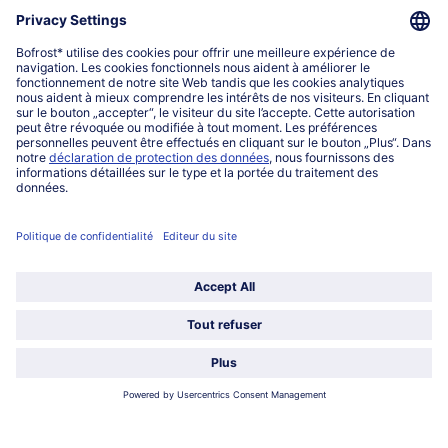
service@bofrost.lu
027863232
Lu-ve : 8h-20h Sa : 10h-16h
Service
Qui sommes-nous?
Catégories