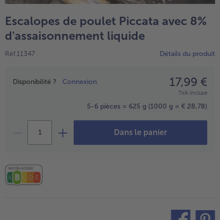
TousVins & Alcools
TousBIO
Ustensiles de cuisine
bofrost*free
Escalopes de poulet Piccata avec 8%
TousUstensiles de cuisine
Tousbofrost*free
Gâteaux & Tartes
High Protein
d'assaisonnement liquide
TousGâteaux & Tartes
TousHigh Protein
bofrost*plus.
Réf.11347
Détails du produit
Tousbofrost*plus.
Alternatives végétale
17,99 €
Prix
TousAlternatives végétale
Disponibilité ?
Connexion
Friteuse à air chaud
TVA incluse
TousFriteuse à air chaud
5-6 pièces = 625 g
(1000 g = € 28,78)
Dans le panier