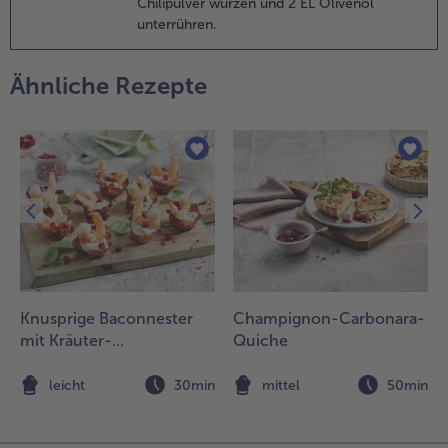
Chilipulver würzen und 2 EL Olivenöl
elieben
unterrühren.
eweils
chräg
albieren und
Ähnliche Rezepte
it
uacamole
aus dem
las)
ervieren.
Knusprige Baconnester
Champignon-Carbonara-
mit Kräuter-
Quiche
Paprikacreme, Garnelen
und Granatapfel
n
leicht
30min
mittel
50min