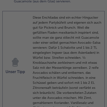
Guacamole (aus dem Glas) servieren.
erteilen).
.
Diese Enchiladas sind ein echter Hingucker
ie Tortillas
auf jedem Partybüfett und eigenen sich auch
it dem
gut für Picknick und Brunch. Weil die
estlichen
gefüllten Fladen mexikanisch inspiriert sind,
äse
sollte man sie ganz stilecht mit Guacamole
estreuen
oder einer selbst gemachten Avocado-Salsa
nd im Ofen
servieren: Dafür 1 Schalotte und 1 bis 2 TL
uf der
eingelegten Ingwer (aus dem Asienladen) in
ittleren
Würfel bzw. Streifen schneiden. ½
chiene 10
Knoblauchzehe zerkleinern und mit etwas
is 15
Salz mit der Messerklinge zerreiben. 2 reife
inuten
Unser Tipp
Avocados schälen und entkernen, das
berbacken,
Fruchtfleisch in Würfel schneiden, in eine
is der Käse
Schüssel geben und sofort mit 1 bis 2 EL
eschmolzen
Zitronensaft beträufeln (sonst verfärbt es
t. Die
sich bräunlich). Die vorbereiteten Zutaten
ähnchen-
unter die Avocados mischen. Mit Zimt,
nchiladas
gemahlenem Koriander, Vanillesalz und
ach