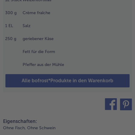
reuzkümmel,
regano,
300
g
Crème fraîche
rühpulver und
oriander
1
EL
Salz
inzufügen und
urz mitrösten.
250
g
geriebener Käse
.
Fett für die Form
ie
osentomaten
Pfeffer aus der Mühle
amt Saft, den
ais und die
Alle bofrost*Produkte in den Warenkorb
bgetropften
hilibohnen
azugeben,
nterrühren
nd alles 10
inuten
teilen
pin it
öcheln
Eigenschaften:
assen.
Ohne Fisch,
Ohne Schwein