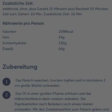
.
Zusätzliche Zeit:
en Backofen
additional_time,
plus Garzeit 15 Minuten plus Backzeit 10 Minuten,
uf 200°C
Zeit zum Ziehen: 10 Min,
Zusätzliche Zeit: 10 Min
orheizen.
Nährwerte pro Person
ine
uflaufform
Kalorien:
1098 kcal
infetten. Die
Fett:
34 g
ortillas mit je
Kohlenhydrate:
130 g
 EL Crème
Eiweiß:
64 g
raîche
estreichen,
ventuell
Zubereitung
brig
ebliebene
rème fraîche
Das Fleisch waschen, trocken tupfen und in höchstens 2
1
nter die
cm große Würfel schneiden.
oße rühren.
ie
Das Öl in einer großen Pfanne erhitzen und das
2
omatensoße
Hähnchenfleisch darin rundum anbraten. Die
it Salz und
Paprikastreifen nach Belieben noch etwas kleiner
feffer pikant
schneiden. Mit den Zwiebelwürfeln zum Fleisch geben und