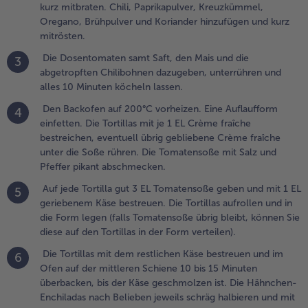
bschmecken.
kurz mitbraten. Chili, Paprikapulver, Kreuzkümmel,
Oregano, Brühpulver und Koriander hinzufügen und kurz
.
mitrösten.
uf jede
Die Dosentomaten samt Saft, den Mais und die
3
ortilla gut 3
abgetropften Chilibohnen dazugeben, unterrühren und
L
alles 10 Minuten köcheln lassen.
omatensoße
eben und
Den Backofen auf 200°C vorheizen. Eine Auflaufform
4
it 1 EL
einfetten. Die Tortillas mit je 1 EL Crème fraîche
eriebenem
bestreichen, eventuell übrig gebliebene Crème fraîche
äse
unter die Soße rühren. Die Tomatensoße mit Salz und
estreuen.
Pfeffer pikant abschmecken.
ie Tortillas
Auf jede Tortilla gut 3 EL Tomatensoße geben und mit 1 EL
ufrollen und
5
geriebenem Käse bestreuen. Die Tortillas aufrollen und in
n die Form
die Form legen (falls Tomatensoße übrig bleibt, können Sie
egen (falls
diese auf den Tortillas in der Form verteilen).
omatensoße
brig bleibt,
Die Tortillas mit dem restlichen Käse bestreuen und im
6
önnen Sie
Ofen auf der mittleren Schiene 10 bis 15 Minuten
iese auf den
überbacken, bis der Käse geschmolzen ist. Die Hähnchen-
rtillas in
Enchiladas nach Belieben jeweils schräg halbieren und mit
er Form