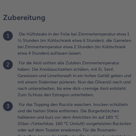
rwärmen. Für die
osmarin-
Zubereitung
artoffeln knapp
ie Hälfte des Öls
n einer
Die Hüftsteaks in der Folie bei Zimmertemperatur etwa 1
1
eschichteten
½ Stunden (im Kühlschrank etwa 6 Stunden), die Garnelen
fanne erhitzen.
bei Zimmertemperatur etwa 2 Stunden (im Kühlschrank
ie tiefgefrorenen
etwa 4 Stunden) auftauen lassen.
artoffeln in die
eiße Pfanne
Für die Aioli sollten alle Zutaten Zimmertemperatur
2
eben und bei
haben. Die Knoblauchzehen schälen, mit Ei, Senf,
ittlerer
Gewürzen und Limettensaft in ein hohes Gefäß geben und
emperatur und
mit einem Stabmixer pürieren. Nun das Olivenöl nach und
nter mehrfachem
nach unterarbeiten, bis eine dick-cremige Aioli entsteht.
enden etwa 9
Zum Schluss den Estragon unterheben.
inuten braten.
Für das Topping den Rucola waschen, trocken schütteln
3
und die harten Stiele entfernen. Die Burgerbrötchen
.
halbieren und kurz vor dem Anrichten im auf 180 °C
ie
(Ober-/Unterhitze, 160 °C Umluft) vorgeheizten Backofen
ufgetauten
oder auf dem Toaster erwärmen. Für die Rosmarin-
arnelen