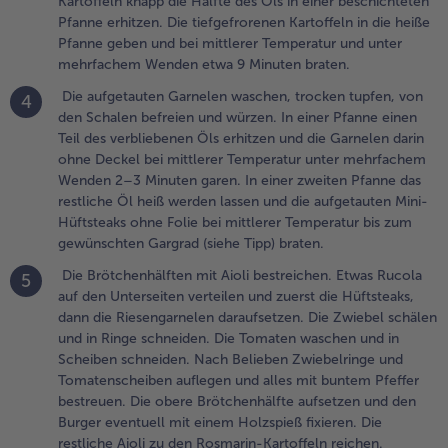
Kartoffeln knapp die Hälfte des Öls in einer beschichteten
aschen,
Pfanne erhitzen. Die tiefgefrorenen Kartoffeln in die heiße
rocken
Pfanne geben und bei mittlerer Temperatur und unter
upfen, von
mehrfachem Wenden etwa 9 Minuten braten.
en Schalen
efreien und
Die aufgetauten Garnelen waschen, trocken tupfen, von
4
ürzen. In
den Schalen befreien und würzen. In einer Pfanne einen
iner Pfanne
Teil des verbliebenen Öls erhitzen und die Garnelen darin
inen Teil
ohne Deckel bei mittlerer Temperatur unter mehrfachem
es
Wenden 2–3 Minuten garen. In einer zweiten Pfanne das
erbliebenen
restliche Öl heiß werden lassen und die aufgetauten Mini-
ls erhitzen
Hüftsteaks ohne Folie bei mittlerer Temperatur bis zum
nd die
gewünschten Gargrad (siehe Tipp) braten.
arnelen
Die Brötchenhälften mit Aioli bestreichen. Etwas Rucola
arin ohne
5
auf den Unterseiten verteilen und zuerst die Hüftsteaks,
eckel bei
dann die Riesengarnelen daraufsetzen. Die Zwiebel schälen
ittlerer
und in Ringe schneiden. Die Tomaten waschen und in
emperatur
Scheiben schneiden. Nach Belieben Zwiebelringe und
nter
Tomatenscheiben auflegen und alles mit buntem Pfeffer
ehrfachem
bestreuen. Die obere Brötchenhälfte aufsetzen und den
enden 2–3
Burger eventuell mit einem Holzspieß fixieren. Die
inuten
restliche Aioli zu den Rosmarin-Kartoffeln reichen.
aren. In