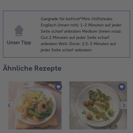
iner zweiten
fanne das
estliche Öl
Gargrade für bofrost*Mini-Hüftsteaks:
eiß werden
Englisch (innen roh): 1-2 Minuten auf jeder
assen und
Seite scharf anbraten Medium (innen rosa):
ie
Gut 2 Minuten auf jeder Seite scharf
Unser Tipp
ufgetauten
anbraten Well-Done: 2,5-3 Minuten auf
ini-
jeder Seite scharf anbraten.
üftsteaks
hne Folie
Ähnliche Rezepte
ei mittlerer
emperatur
is zum
ewünschten
argrad
siehe Tipp)
raten.
.
ie
rötchenhälften