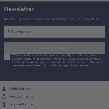
lles mit buntem
feffer
Newsletter
estreuen. Die
bere
Melden Sie sich für Angebote und News rund um bofrost* an.
rötchenhälfte
ufsetzen und
en Burger
E-Mail Adresse
*
ventuell mit
inem Holzspieß
ixieren. Die
Jetzt anmelden
estliche Aioli zu
*
Mit einem Klick auf „Jetzt anmelden" bestätige ich, dass ich den
en Rosmarin-
bofrost*Newsletter abonnieren möchte, um exklusive Angebote, tolle
artoffeln
Inspirationen und Neuigkeiten rund um bofrost* zu erhalten. Ich bin mit
den
allgemeinen Datenschutzbestimmungen
einverstanden.
eichen.
Mein bofrost*
www.bofrost.lu
service@bofrost.lu