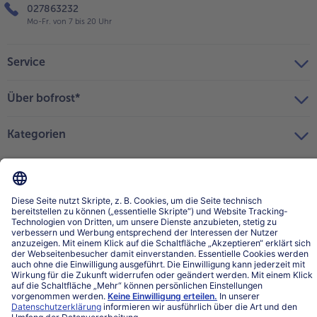
027863232
Mo-Fr. von 7 bis 20 Uhr
Service
Über bofrost*
Kategorien
Land / Sprache wählen