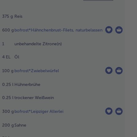
 Reis nach
ckungsanweisung
375
g
Reis
einem Topf in
zwasser
600
g
bofrost*Hähnchenbrust-Filets, naturbelassen
ereiten.
1
unbehandelte Zitrone(n)
 Fleisch
4
EL
Öl
schen,
ocken
fen und in
100
g
bofrost*Zwiebelwürfel
ndgerechte
ücke
0.25
l
Hühnerbrühe
neiden. Die
rone heiß
0.25
l
trockener Weißwein
schen,
cken reiben
300
g
bofrost*Leipziger Allerlei
 halbieren.
e Hälfte
200
g
Sahne
pressen,
 andere