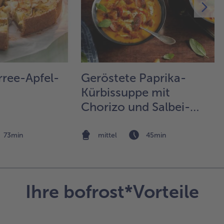
So
unt
(od
Stä
we
ka
Was
rree-Apfel-
Geröstete Paprika-
rüh
Kürbissuppe mit
unt
und
Chorizo und Salbei-
Ra
Pfirsich-Croutons
ei
au
73min
mittel
45min
las
Sal
un
Zit
Ihre bofrost*Vorteile
wü
5.
Vo