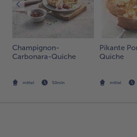
Champignon-
Pikante Po
n
Carbonara-Quiche
Quiche
mittel
50min
mittel