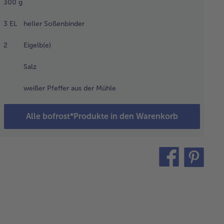
300
g
fte in
heiben
3
EL
heller Soßenbinder
neiden.
2
Eigelb(e)
 Öl in einem
Salz
f erhitzen
 die
weißer Pfeffer aus der Mühle
hnchenstücke
rin rundherum
cht anbraten.
Alle bofrost*Produkte in den Warenkorb
iebelwürfel
nzufügen und
z mitbraten.
teilen
pin
 Brühe und
it
n Wein
zugießen und
hnchenfleisch
edeckt bei