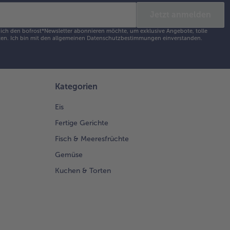
überstreuen.
s
Jetzt anmelden
lügelragout
s ich den bofrost*Newsletter abonnieren möchte, um exklusive Angebote, tolle
 dem Reis auf
en. Ich bin mit den
allgemeinen Datenschutzbestimmungen
einverstanden.
lern anrichten.
 den
ronenscheiben
d nach
Kategorien
ieben mit
isseblättchen
Eis
niert
vieren.
Fertige Gerichte
Fisch & Meeresfrüchte
Gemüse
Kuchen & Torten