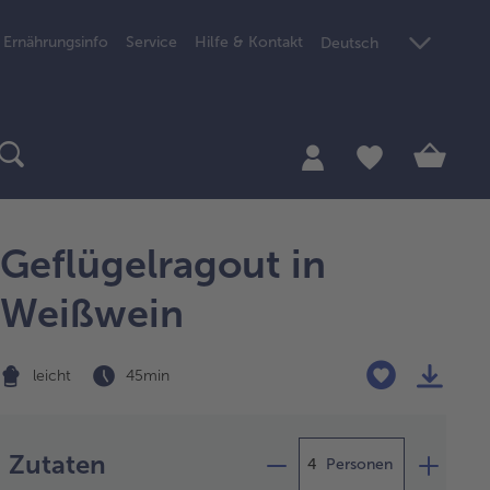
Ernährungsinfo
Service
Hilfe & Kontakt
Deutsch
Geflügelragout in
Weißwein
leicht
45 min
Zubereitung
Zutaten
Personen