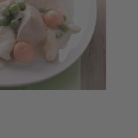
Den
Pa
in 
Sal
zub
2.
Das
wa
tr
tup
mu
St
sch
Zit
wa
tro
und
Ein
aus
die