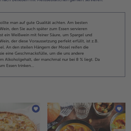
mit
et
bra
ollte man auf gute Qualität achten. Am besten
4.
Wein, den Sie auch später zum Essen servieren
Da
ist ein Weißwein mit feiner Säure, um Spargel und
Lei
ein, der diese Voraussetzung perfekt erfüllt, ist z.B.
All
el. An den steilen Hängern der Mosel reifen die
die
n sie eine Geschmacksfülle, um die uns andere
da
m Alkoholgehalt, der manchmal nur bei 8 % liegt. Da
De
m Essen trinken...
abt
las
St
sc
un
ebe
hin
All
Mi
wei
De