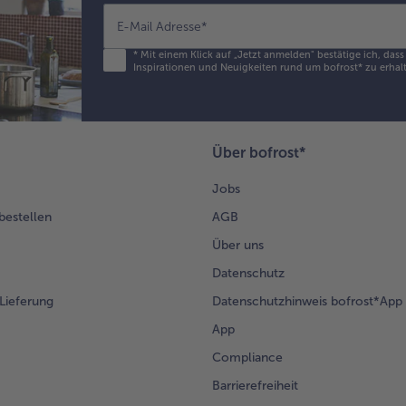
dar
Da
E-Mail Adresse
*
Gef
*
Mit einem Klick auf „Jetzt anmelden" bestätige ich, das
mit
Inspirationen und Neuigkeiten rund um bofrost* zu erhalt
Tel
Mit
Zit
un
Über bofrost*
Bel
Mel
Jobs
gar
ser
 bestellen
AGB
Über uns
Datenschutz
Lieferung
Datenschutzhinweis bofrost*App
App
Compliance
Barrierefreiheit