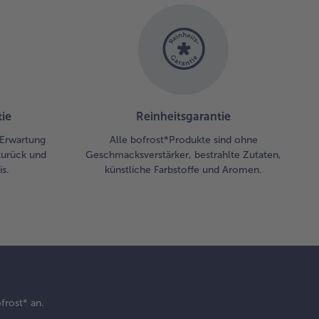
ße 2 EL
nehmen,
 den
elben
rühren
 unter
s Ragout
schen.
ie
Reinheitsgarantie
htung:
r Erwartung
Alle bofrost*Produkte sind ohne
s
zurück und
Geschmacksverstärker, bestrahlte Zutaten,
gout
s.
künstliche Farbstoffe und Aromen.
lte nicht
hr
chen!
ch Belieben
ige Blätter
ronenmelisse
feine Streifen
frost* an.
hneiden und