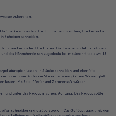
Häl
Sc
sch
zwasser zubereiten.
3.
Das
te Stücke schneiden. Die Zitrone heiß waschen, trocken reiben
Top
e in Scheiben schneiden.
und
Hä
darin rundherum leicht anbraten. Die Zwiebelwürfel hinzufügen
da
 und das Hähnchenfleisch zugedeckt bei mittlerer Hitze etwa 15
lei
Die
Zw
argel abtropfen lassen, in Stücke schneiden und ebenfalls
hi
der unterrühren (oder die Stärke mit wenig kaltem Wasser glatt
kur
n lassen. Mit Salz, Pfeffer und Zitronensaft würzen.
Die
de
en und unter das Ragout mischen. Achtung: Das Ragout sollte
da
das
Hä
Streifen schneiden und darüberstreuen. Das Geflügelragout mit dem
zug
 nach Belieben mit Melisseblättchen garniert servieren.