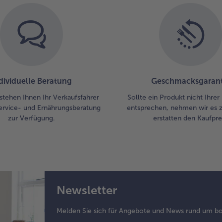
So
ab
mit
Eig
ver
und
da
mi
dividuelle Beratung
Geschmacksgarant
Ac
stehen Ihnen Ihr Verkaufsfahrer
Sollte ein Produkt nicht Ihre
Da
ervice- und Ernährungsberatung
entsprechen, nehmen wir es 
Ra
zur Verfügung.
erstatten den Kaufprei
sol
me
ko
6.
Na
ein
Newsletter
Zit
in 
Melden Sie sich für Angebote und News rund um bo
sc