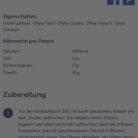
rocken
chütteln, die
teilen
pin it
lätter
Eigenschaften:
bzupfen und
Ohne Laktose,
Ohne Fisch,
Ohne Gluten,
Ohne Fleisch,
Ohne
ein schneiden.
Schwein
ie
wiebelwürfel
Nährwerte pro Person
m Öl bei
Kalorien:
280 kcal
ittlerer
Fett:
11 g
emperatur
Kohlenhydrate:
17 g
ünsten.
Eiweiß:
22 g
.
n einer
chüssel
Zubereitung
ascarpone
nd Ricotta
errühren. Die
Für den Brotaufstrich 200 ml leicht gesalzenes Wasser mit
1
ürierten
dem Zucker aufkochen. Die tiefgefrorenen Erbsen
rbsen und
zugeben und alles nochmals aufkochen, dann bei mittlerer
ie Hälfte der
Temperatur und mit geschlossenem Deckel 6 Minuten
räuter
leicht bissfest garen. Die Erbsen abgießen, die Hälfte davon