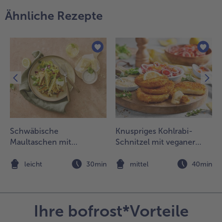
it der
Ähnliche Rezepte
reme
estreichen.
it den
brigen
räutern und
rob
emahlenem
chwarzen
feffer
ekorieren.
Schwäbische
Knuspriges Kohlrabi-
Maultaschen mit
Schnitzel mit veganer
Champignonscheiben
Mayo und Tomatensalat
und Kräutern
n
leicht
30min
mittel
40min
Ihre bofrost*Vorteile