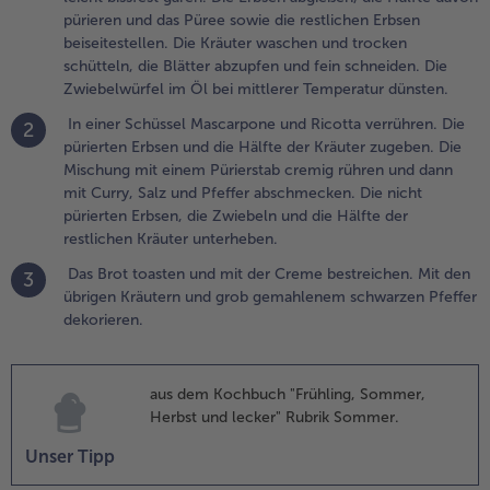
ugeben. Die
pürieren und das Püree sowie die restlichen Erbsen
ischung mit
beiseitestellen. Die Kräuter waschen und trocken
inem
schütteln, die Blätter abzupfen und fein schneiden. Die
ürierstab
Zwiebelwürfel im Öl bei mittlerer Temperatur dünsten.
remig rühren
In einer Schüssel Mascarpone und Ricotta verrühren. Die
2
nd dann mit
pürierten Erbsen und die Hälfte der Kräuter zugeben. Die
urry, Salz
Mischung mit einem Pürierstab cremig rühren und dann
nd Pfeffer
mit Curry, Salz und Pfeffer abschmecken. Die nicht
bschmecken.
pürierten Erbsen, die Zwiebeln und die Hälfte der
ie nicht
restlichen Kräuter unterheben.
ürierten
rbsen, die
Das Brot toasten und mit der Creme bestreichen. Mit den
3
wiebeln und
übrigen Kräutern und grob gemahlenem schwarzen Pfeffer
ie Hälfte der
dekorieren.
estlichen
räuter
nterheben.
aus dem Kochbuch "Frühling, Sommer,
Herbst und lecker" Rubrik Sommer.
.
as Brot
Unser Tipp
oasten und