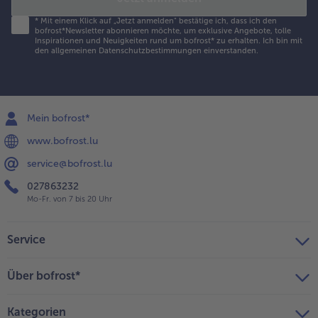
*
Mit einem Klick auf „Jetzt anmelden" bestätige ich, dass ich den
bofrost*Newsletter abonnieren möchte, um exklusive Angebote, tolle
Inspirationen und Neuigkeiten rund um bofrost* zu erhalten. Ich bin mit
den
allgemeinen Datenschutzbestimmungen
einverstanden.
Mein bofrost*
www.bofrost.lu
service@bofrost.lu
027863232
Mo-Fr. von 7 bis 20 Uhr
Service
Über bofrost*
Kategorien