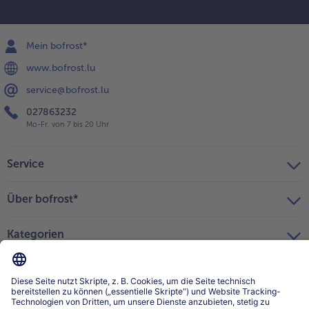
Mein bofrost*
www.bofrost.lu
service@bofrost.lu
027863232
Mo-Fr. von 7 bis 20 Uhr
Service
Über bofrost*
Kategorien