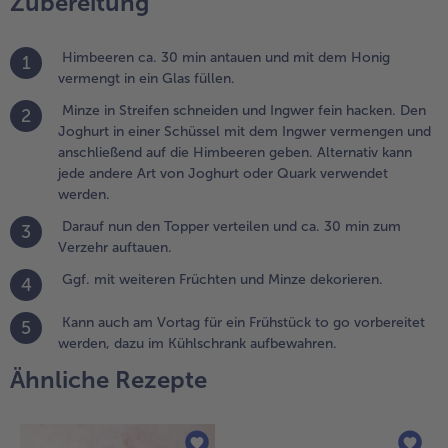
Zubereitung
on Joghurt
der Quark
Himbeeren ca. 30 min antauen und mit dem Honig
1
erwendet
vermengt in ein Glas füllen.
erden.
Minze in Streifen schneiden und Ingwer fein hacken. Den
2
.
Joghurt in einer Schüssel mit dem Ingwer vermengen und
arauf
anschließend auf die Himbeeren geben. Alternativ kann
un den
jede andere Art von Joghurt oder Quark verwendet
opper
werden.
erteilen
Darauf nun den Topper verteilen und ca. 30 min zum
nd ca.
3
Verzehr auftauen.
0 min
um
Ggf. mit weiteren Früchten und Minze dekorieren.
4
erzehr
uftauen.
Kann auch am Vortag für ein Frühstück to go vorbereitet
5
werden, dazu im Kühlschrank aufbewahren.
.
Ähnliche Rezepte
gf. mit
eiteren
rüchten
nd Minze