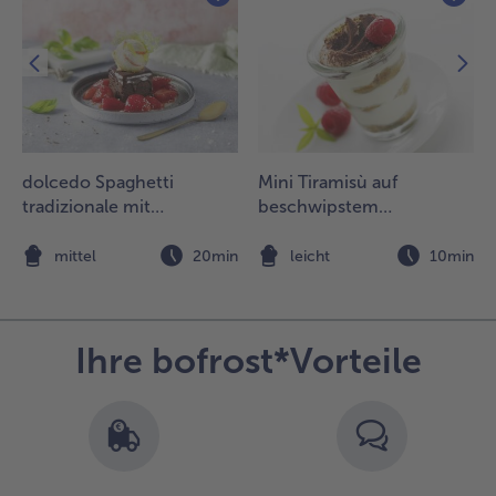
ekorieren.
.
ann auch
m Vortag
ür ein
rühstück to
o
dolcedo Spaghetti
Mini Tiramisù auf
orbereitet
tradizionale mit
beschwipstem
erden, dazu
Schokoladenkuchen und
Himbeerspiegel
m
marinierten Erdbeeren
n
mittel
20min
leicht
10min
ühlschrank
ufbewahren.
Ihre bofrost*Vorteile