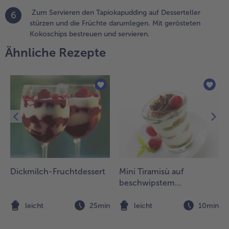
assen und
Zum Servieren den Tapiokapudding auf Desserteller
6
indestens 30
stürzen und die Früchte darumlegen. Mit gerösteten
inuten kühl
Kokoschips bestreuen und servieren.
tellen.
Ähnliche Rezepte
.
en Backofen
uf 170 °C
ber-/Unterhitze
orheizen. Das
okosnussfleisch
n dünne
cheiben
chneiden, auf
inem Backblech
erteilen und ca.
Dickmilch-Fruchtdessert
Mini Tiramisù auf
0 Minuten
beschwipstem
östen. Dann
Himbeerspiegel
erausnehmen
n
leicht
25min
leicht
10min
nd abkühlen
assen