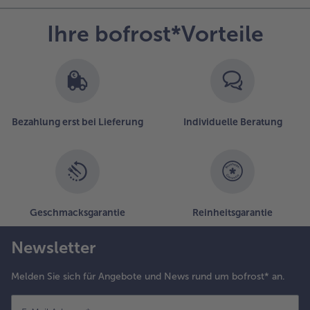
.
Ihre bofrost*Vorteile
ie bunte
rüchteauslese in eine
ikrowellengeeignete
chale geben und mit
eckel verschließen.
ei 180 Watt ca. 6
inuten auftauen.
Bezahlung erst bei Lieferung
Individuelle Beratung
nschließend 10
inuten ruhen lassen.
.
um Servieren
en
Geschmacksgarantie
Reinheitsgarantie
apiokapudding
uf
Newsletter
esserteller
türzen und die
rüchte
Melden Sie sich für Angebote und News rund um bofrost* an.
arumlegen.
it gerösteten