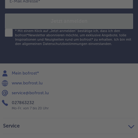
E-Mail Adresse
*
okoschips
estreuen und
ervieren.
Jetzt anmelden
*
Mit einem Klick auf „Jetzt anmelden" bestätige ich, dass ich den
bofrost*Newsletter abonnieren möchte, um exklusive Angebote, tolle
Inspirationen und Neuigkeiten rund um bofrost* zu erhalten. Ich bin mit
den
allgemeinen Datenschutzbestimmungen
einverstanden.
Mein bofrost*
www.bofrost.lu
service@bofrost.lu
027863232
Mo-Fr. von 7 bis 20 Uhr
Service