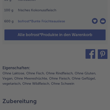
inuten
aren lassen.
100
g
frisches Kokonussfleisch
- 5 € beim Kauf von 7 Schlemmermenüs nach Wahl
en Topf
om Herd
600
g
bofrost*Bunte Früchteauslese
iehen und
ie
apiokaperlen
Alle bofrost*Produkte in den Warenkorb
m heißen
asser
eitere 15
inuten
iehen lassen.
nschließend
teilen
pin it
Eigenschaften:
n ein Sieb
Ohne Laktose,
Ohne Fisch,
Ohne Rindfleisch,
Ohne Gluten,
bgießen und
Vegan,
Ohne Meeresfrüchte,
Ohne Fleisch,
Ohne Geflügel,
btropfen
vegetarisch,
Ohne Wildfleisch,
Ohne Schwein
assen.
.
ie
Zubereitung
okosmilch
it dem