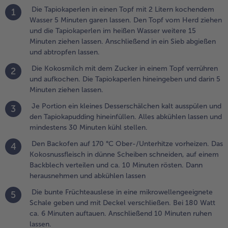
Die Tapiokaperlen in einen Topf mit 2 Litern kochendem
ucker in
1
Wasser 5 Minuten garen lassen. Den Topf vom Herd ziehen
inem Topf
und die Tapiokaperlen im heißen Wasser weitere 15
errühren
Minuten ziehen lassen. Anschließend in ein Sieb abgießen
nd
und abtropfen lassen.
ufkochen.
ie
Die Kokosmilch mit dem Zucker in einem Topf verrühren
2
apiokaperlen
und aufkochen. Die Tapiokaperlen hineingeben und darin 5
ineingeben
Minuten ziehen lassen.
nd darin 5
inuten
Je Portion ein kleines Desserschälchen kalt ausspülen und
3
iehen lassen.
den Tapiokapudding hineinfüllen. Alles abkühlen lassen und
mindestens 30 Minuten kühl stellen.
.
Den Backofen auf 170 °C Ober-/Unterhitze vorheizen. Das
4
e Portion ein
Kokosnussfleisch in dünne Scheiben schneiden, auf einem
leines
Backblech verteilen und ca. 10 Minuten rösten. Dann
esserschälchen
herausnehmen und abkühlen lassen
alt ausspülen
nd den
Die bunte Früchteauslese in eine mikrowellengeeignete
5
apiokapudding
Schale geben und mit Deckel verschließen. Bei 180 Watt
ineinfüllen.
ca. 6 Minuten auftauen. Anschließend 10 Minuten ruhen
lles abkühlen
lassen.