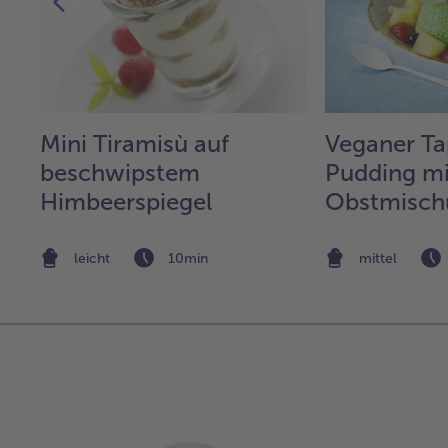
Mini Tiramisù auf
Veganer Ta
beschwipstem
Pudding mi
Himbeerspiegel
Obstmisch
crunchy K
leicht
10min
mittel