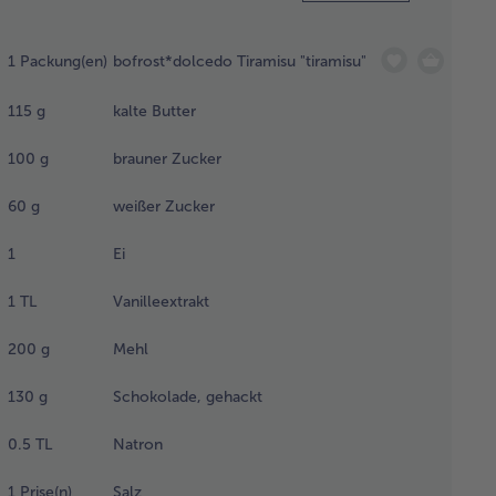
e
laufform
1
Packung(en)
bofrost*dolcedo Tiramisu "tiramisu"
kpapier
115
g
kalte Butter
slegen und
 Eis 3–4
100
g
brauner Zucker
 hoch
streichen.
60
g
weißer Zucker
schließend
1
Ei
laufform
ekt in die
fkühlung
1
TL
Vanilleextrakt
ben.
200
g
Mehl
ter und
130
g
Schokolade, gehackt
cker
schlagen,
0.5
TL
Natron
und
illeextrakt
1
Prise(n)
Salz