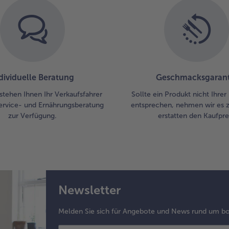
au
(Ø
Ein
Eis
aus
Ke
ei
dividuelle Beratung
Geschmacksgarant
Eis
stehen Ihnen Ihr Verkaufsfahrer
Sollte ein Produkt nicht Ihre
bil
ervice- und Ernährungsberatung
entsprechen, nehmen wir es 
dir
zur Verfügung.
erstatten den Kaufprei
gen
Newsletter
Melden Sie sich für Angebote und News rund um bo