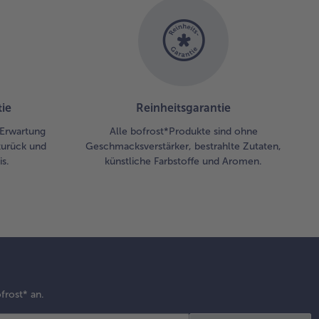
sstechen
 8cm).
sandwich
 zwei
ksen und
nem
ie
Reinheitsgarantie
kreis
r Erwartung
Alle bofrost*Produkte sind ohne
den und
zurück und
Geschmacksverstärker, bestrahlte Zutaten,
ekt
s.
künstliche Farbstoffe und Aromen.
ießen.
frost* an.