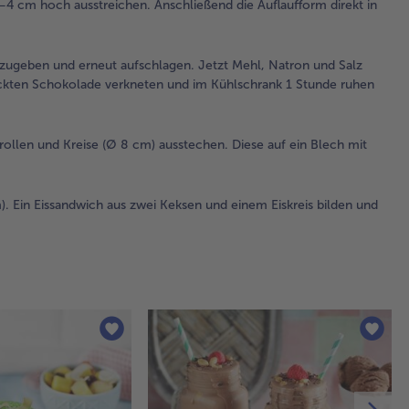
–4 cm hoch ausstreichen. Anschließend die Auflaufform direkt in
da
und
auf
azugeben und erneut aufschlagen. Jetzt Mehl, Natron und Salz
Jet
ckten Schokolade verkneten und im Kühlschrank 1 Stunde ruhen
Na
Sal
un
ollen und Kreise (Ø 8 cm) ausstechen. Diese auf ein Blech mit
hin
All
zu
mit
). Ein Eissandwich aus zwei Keksen und einem Eiskreis bilden und
ge
Sc
ve
un
Kü
1 S
ruh
3.
Of