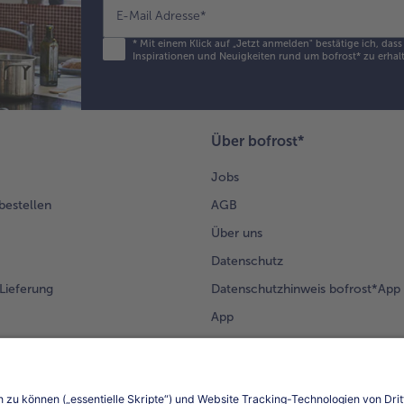
E-Mail Adresse
*
*
Mit einem Klick auf „Jetzt anmelden" bestätige ich, das
Inspirationen und Neuigkeiten rund um bofrost* zu erhalt
Über bofrost*
Jobs
 bestellen
AGB
Über uns
Datenschutz
Lieferung
Datenschutzhinweis bofrost*App
App
Compliance
Barrierefreiheit