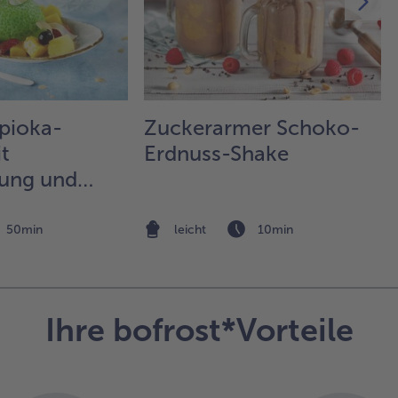
vor
(1
Uml
Den
cm
aus
und
pioka-
Zuckerarmer Schoko-
(Ø
t
Erdnuss-Shake
aus
Die
ung und
ein
okoschips
mit
Bac
50min
leicht
10min
le
15 
ba
Ihre bofrost*Vorteile
4.
Das
stü
ebe
Kre