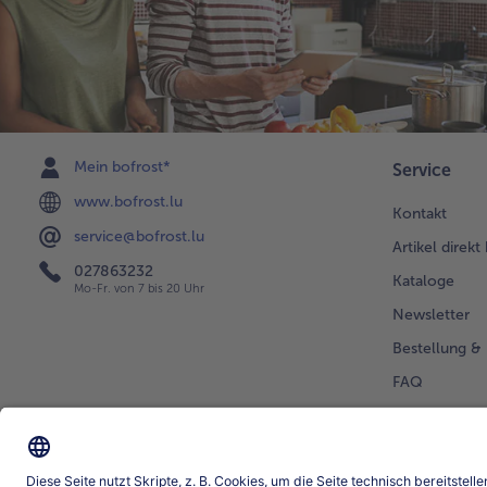
Mein bofrost*
Service
www.bofrost.lu
Kontakt
service@bofrost.lu
Artikel direkt
027863232
Kataloge
Mo-Fr. von 7 bis 20 Uhr
Newsletter
Bestellung & 
FAQ