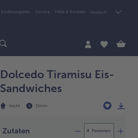
Ernährungsinfo
Service
Hilfe & Kontakt
Deutsch
Dolcedo Tiramisu Eis-
Sandwiches
leicht
15 min
Zubereitung
Zutaten
Personen