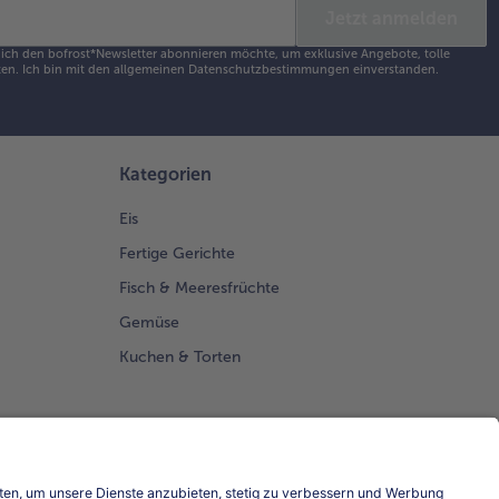
Jetzt anmelden
s ich den bofrost*Newsletter abonnieren möchte, um exklusive Angebote, tolle
en. Ich bin mit den
allgemeinen Datenschutzbestimmungen
einverstanden.
Kategorien
Eis
Fertige Gerichte
Fisch & Meeresfrüchte
Gemüse
Kuchen & Torten