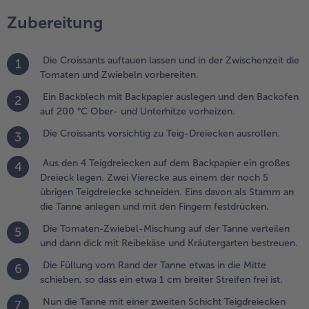
usrollen.
Zubereitung
.
us den 4
Die Croissants auftauen lassen und in der Zwischenzeit die
1
eigdreiecken
Tomaten und Zwiebeln vorbereiten.
uf dem
Ein Backblech mit Backpapier auslegen und den Backofen
2
ackpapier
auf 200 °C Ober- und Unterhitze vorheizen.
in großes
reieck
Die Croissants vorsichtig zu Teig-Dreiecken ausrollen.
3
egen. Zwei
ierecke aus
Aus den 4 Teigdreiecken auf dem Backpapier ein großes
4
inem der
Dreieck legen. Zwei Vierecke aus einem der noch 5
och 5
übrigen Teigdreiecke schneiden. Eins davon als Stamm an
brigen
die Tanne anlegen und mit den Fingern festdrücken.
eigdreiecke
Die Tomaten-Zwiebel-Mischung auf der Tanne verteilen
chneiden.
5
und dann dick mit Reibekäse und Kräutergarten bestreuen.
ins davon als
tamm an die
Die Füllung vom Rand der Tanne etwas in die Mitte
6
anne
schieben, so dass ein etwa 1 cm breiter Streifen frei ist.
nlegen und
Nun die Tanne mit einer zweiten Schicht Teigdreiecken
it den
7