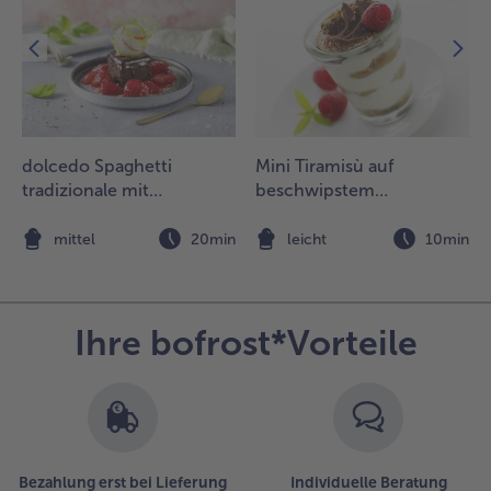
anne
twas in
ie Mitte
chieben,
o dass
in etwa
 cm
reiter
dolcedo Spaghetti
Mini Tiramisù auf
treifen
tradizionale mit
beschwipstem
ei ist.
Schokoladenkuchen und
Himbeerspiegel
marinierten Erdbeeren
n
mittel
20min
leicht
10min
un die Tanne mit
iner zweiten
chicht
Ihre bofrost*Vorteile
eigdreiecken und
inem weiteren
tamm belegen
nd die Ränder mit
en Finger fest
usammendrücken.
Bezahlung erst bei Lieferung
Individuelle Beratung