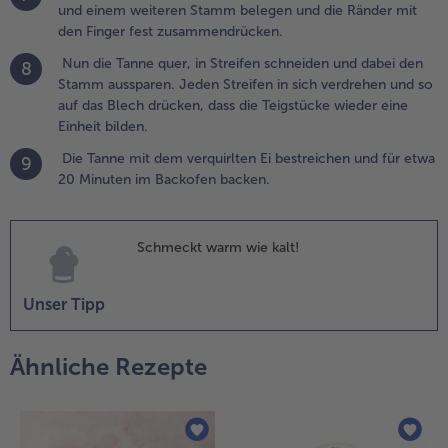
und einem weiteren Stamm belegen und die Ränder mit
ingern
den Finger fest zusammendrücken.
estdrücken.
Nun die Tanne quer, in Streifen schneiden und dabei den
8
.
Stamm aussparen. Jeden Streifen in sich verdrehen und so
ie
auf das Blech drücken, dass die Teigstücke wieder eine
omaten-
Einheit bilden.
wiebel-
ischung auf
Die Tanne mit dem verquirlten Ei bestreichen und für etwa
9
er Tanne
20 Minuten im Backofen backen.
erteilen und
ann dick mit
eibekäse
Schmeckt warm wie kalt!
nd
räutergarten
Unser Tipp
estreuen.
.
Ähnliche Rezepte
ie
üllung
om
and der