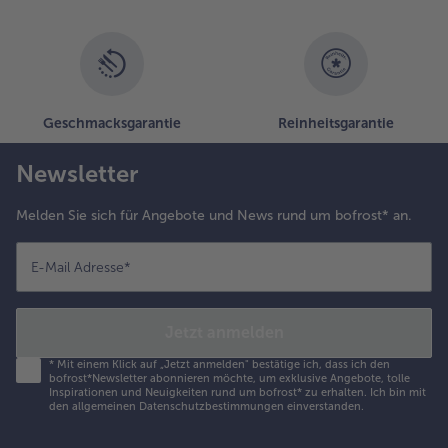
.
un die
anne
uer, in
treifen
chneiden
Geschmacksgarantie
Reinheitsgarantie
nd dabei
en
Newsletter
tamm
ussparen.
Melden Sie sich für Angebote und News rund um bofrost* an.
eden
treifen in
ich
E-Mail Adresse
*
erdrehen
nd so auf
as Blech
Jetzt anmelden
rücken,
*
Mit einem Klick auf „Jetzt anmelden" bestätige ich, dass ich den
ass die
bofrost*Newsletter abonnieren möchte, um exklusive Angebote, tolle
eigstücke
Inspirationen und Neuigkeiten rund um bofrost* zu erhalten. Ich bin mit
den
allgemeinen Datenschutzbestimmungen
einverstanden.
ieder
ine