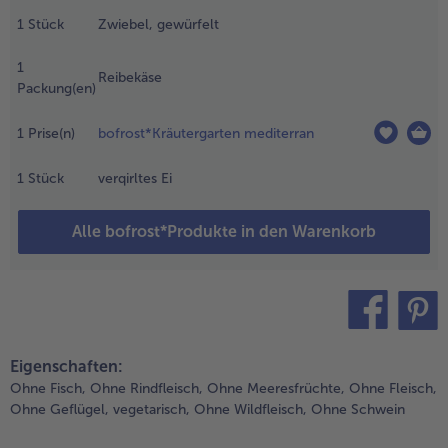
wiebeln
1
Stück
Zwiebel, gewürfelt
orbereiten.
- 5 € beim Kauf von 7 Schlemmermenüs nach Wahl
1
.
Reibekäse
Packung(en)
in
ackblech
it
1
Prise(n)
bofrost*Kräutergarten mediterran
ackpapier
uslegen
1
Stück
verqirltes Ei
nd den
ackofen
Alle bofrost*Produkte in den Warenkorb
uf 200 °C
ber- und
nterhitze
orheizen.
.
teilen
pin it
ie
Eigenschaften:
roissants
Ohne Fisch,
Ohne Rindfleisch,
Ohne Meeresfrüchte,
Ohne Fleisch,
orsichtig
Ohne Geflügel,
vegetarisch,
Ohne Wildfleisch,
Ohne Schwein
u Teig-
reiecken