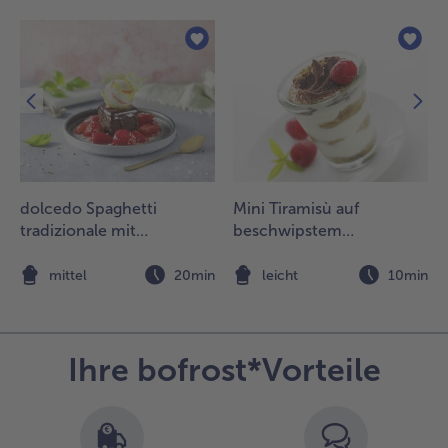
dolcedo Spaghetti
Mini Tiramisù auf
tradizionale mit
beschwipstem
Schokoladenkuchen und
Himbeerspiegel
marinierten Erdbeeren
n
mittel
20min
leicht
10min
Ihre bofrost*Vorteile