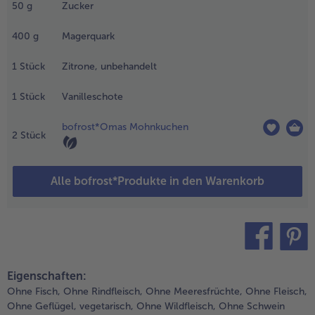
50
g
Zucker
ochmal
ufkoche
- 5 € beim Kauf von 7 Schlemmermenüs nach Wahl
nd dann
400
g
Magerquark
ur späteren
erwendung
1
Stück
Zitrone, unbehandelt
bkühlen.
1
Stück
Vanilleschote
.
igelb mit
bofrost*Omas Mohnkuchen
2
Stück
ucker
chaumig
ufschlagen
Alle bofrost*Produkte in den Warenkorb
nd mit dem
uark, der
bgeriebener
itronenschale
nd dem Mark
er
teilen
pin it
anilleschote
Eigenschaften:
ermengen.
Ohne Fisch,
Ohne Rindfleisch,
Ohne Meeresfrüchte,
Ohne Fleisch,
Ohne Geflügel,
vegetarisch,
Ohne Wildfleisch,
Ohne Schwein