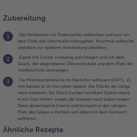
.
ie
ohnkuchenstücke
Zubereitung
m Backofen
uftauen (150°C, 15
in backen & 15
Die Himbeeren mit Puderzucker einkochen und kurz vor
1
in ruhen lassen).
dem Ende den Limoncello hinzugeben. Nochmal aufkoche
ie Stücke der
und dann zur späteren Verwendung abkühlen.
änge nach
Eigelb mit Zucker schaumig aufschlagen und mit dem
albieren. Ein Stück
2
Quark, der abgeriebener Zitronenschale und dem Mark der
uchen hochkant
Vanilleschote vermengen.
Spitze oben) in ein
las stellen, sodass
Die Mohnkuchenstücke im Backofen auftauen (150°C, 15
3
ie Streusel nach
min backen & 15 min ruhen lassen). Die Stücke der Länge
ußen zeigen. Dann
nach halbieren. Ein Stück Kuchen hochkant (Spitze oben)
bwechselnd
in ein Glas stellen, sodass die Streusel nach außen zeigen.
reme und
Dann abwechselnd Creme und Kompott in den übrigen
ompott in den
Platz des Glases schichten und dabei mit dem Kompott
brigen Platz des
aufhören.
lases schichten
Ähnliche Rezepte
nd dabei mit dem
ompott aufhören.