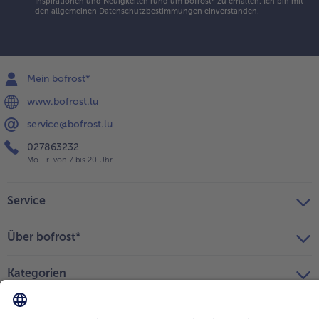
Inspirationen und Neuigkeiten rund um bofrost* zu erhalten. Ich bin mit
den
allgemeinen Datenschutzbestimmungen
einverstanden.
Mein bofrost*
www.bofrost.lu
service@bofrost.lu
027863232
Mo-Fr. von 7 bis 20 Uhr
Service
Über bofrost*
Kategorien