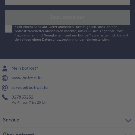
Jetzt anmelden
*
Mit einem Klick auf „Jetzt anmelden" bestätige ich, dass ich den
bofrost*Newsletter abonnieren möchte, um exklusive Angebote, tolle
Inspirationen und Neuigkeiten rund um bofrost* zu erhalten. Ich bin mit
den
allgemeinen Datenschutzbestimmungen
einverstanden.
Mein bofrost*
www.bofrost.lu
service@bofrost.lu
027863232
Mo-Fr. von 7 bis 20 Uhr
Service