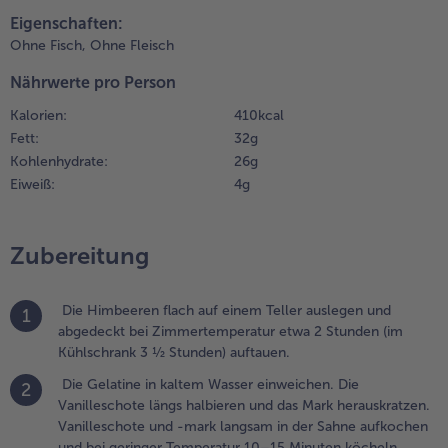
teilen
pin it
inuten
Eigenschaften:
öcheln
Ohne Fisch,
Ohne Fleisch
assen. Den
Nährwerte pro Person
ucker
inrühren und
Kalorien:
410 kcal
ie Schote
Fett:
32 g
ntfernen.
Kohlenhydrate:
26 g
Eiweiß:
4 g
.
ie Himbeeren mit
rangenmarmelade
Zubereitung
nd der Hälfte des
uderzuckers
ürieren; einige
Die Himbeeren flach auf einem Teller auslegen und
1
eeren
abgedeckt bei Zimmertemperatur etwa 2 Stunden (im
eiseitelegen. Nach
Kühlschrank 3 ½ Stunden) auftauen.
elieben mit
rangenlikör
Die Gelatine in kaltem Wasser einweichen. Die
2
bschmecken.
Vanilleschote längs halbieren und das Mark herauskratzen.
Vanilleschote und -mark langsam in der Sahne aufkochen
.
und bei geringer Temperatur 10–15 Minuten köcheln