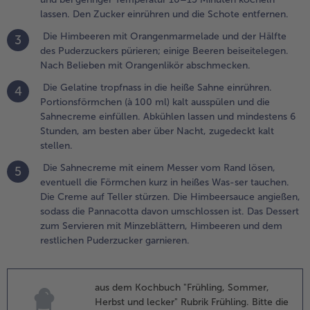
ie Gelatine
lassen. Den Zucker einrühren und die Schote entfernen.
ropfnass in die
Die Himbeeren mit Orangenmarmelade und der Hälfte
eiße Sahne
3
des Puderzuckers pürieren; einige Beeren beiseitelegen.
inrühren.
Nach Belieben mit Orangenlikör abschmecken.
ortionsförmchen
à 100 ml) kalt
Die Gelatine tropfnass in die heiße Sahne einrühren.
4
usspülen und die
Portionsförmchen (à 100 ml) kalt ausspülen und die
ahnecreme
Sahnecreme einfüllen. Abkühlen lassen und mindestens 6
infüllen.
Stunden, am besten aber über Nacht, zugedeckt kalt
bkühlen lassen
stellen.
nd mindestens 6
Die Sahnecreme mit einem Messer vom Rand lösen,
tunden, am
5
eventuell die Förmchen kurz in heißes Was-ser tauchen.
esten aber über
Die Creme auf Teller stürzen. Die Himbeersauce angießen,
acht, zugedeckt
sodass die Pannacotta davon umschlossen ist. Das Dessert
alt stellen.
zum Servieren mit Minzeblättern, Himbeeren und dem
.
restlichen Puderzucker garnieren.
ie
ahnecreme
it einem
aus dem Kochbuch "Frühling, Sommer,
esser vom
Herbst und lecker" Rubrik Frühling. Bitte die