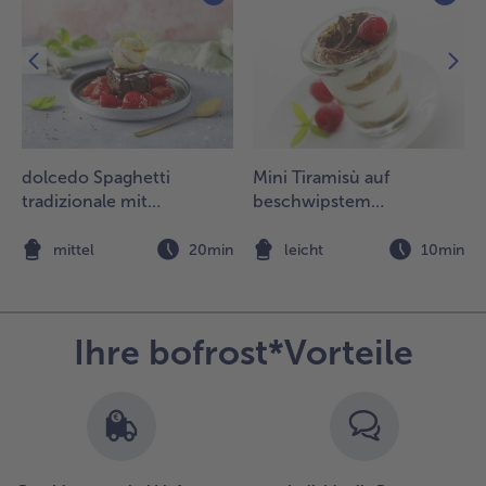
ntsteht.
.
ie Streusel
leichmäßig
ber den
eeren
erteilen
dolcedo Spaghetti
Mini Tiramisù auf
nd ca. 30
tradizionale mit
beschwipstem
inuten auf
Schokoladenkuchen und
Himbeerspiegel
er
marinierten Erdbeeren
n
mittel
20min
leicht
10min
ittleren
chiene
acken.
Ihre bofrost*Vorteile