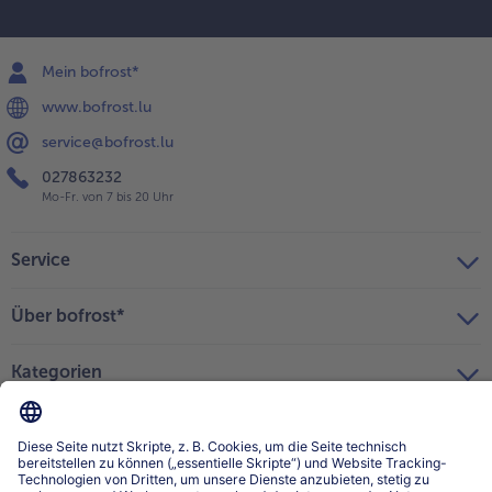
Mein bofrost*
www.bofrost.lu
service@bofrost.lu
027863232
Mo-Fr. von 7 bis 20 Uhr
Service
Über bofrost*
Kategorien