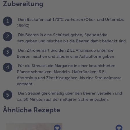
ischen
Zubereitung
nd alles in
ine
uflaufform
Den Backofen auf 170°C vorheizen (Ober-und Unterhitze
1
eben
190°C)
Die Beeren in eine Schüssel geben, Speisestärke
2
.
dazugeben und mischen bis die Beeren damit bedeckt sind.
ür die
treusel die
Den Zitronensaft und den 2 EL Ahornsirup unter die
3
argarine in
Beeren mischen und alles in eine Auflaufform geben
iner
Für die Streusel die Margarine in einer beschichteten
4
eschichteten
Pfanne schmelzen. Mandeln, Haferflocken, 3 EL
fanne
Ahornsirup und Zimt hinzugeben, bis eine Streuselmasse
chmelzen.
entsteht.
andeln,
aferflocken,
Die Streusel gleichmäßig über den Beeren verteilen und
5
 EL
ca. 30 Minuten auf der mittleren Schiene backen.
hornsirup
Ähnliche Rezepte
nd Zimt
inzugeben,
is eine
treuselmasse