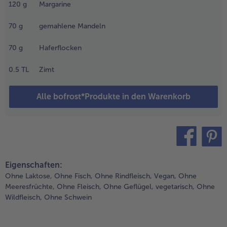
ie Beeren
120
g
Margarine
n eine
- 5 € beim Kauf von 7 Schlemmermenüs nach Wahl
chüssel
70
g
gemahlene Mandeln
eben,
peisestärke
70
g
Haferflocken
azugeben
nd
0.5
TL
Zimt
ischen bis
ie Beeren
Alle bofrost*Produkte in den Warenkorb
amit
edeckt
ind.
.
en
teilen
pin it
itronensaft
Eigenschaften:
nd den 2
Ohne Laktose,
Ohne Fisch,
Ohne Rindfleisch,
Vegan,
Ohne
L
Meeresfrüchte,
Ohne Fleisch,
Ohne Geflügel,
vegetarisch,
Ohne
hornsirup
Wildfleisch,
Ohne Schwein
nter die
eeren