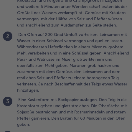
Knoblauch und tiefgefrorene Champignons hinzugeben
inem Mixer zu
und weitere 5 Minuten unter Wenden scharf braten bis der
robem Mehl
Großteil des Wassers verdampft ist. Gemüse mit Kräutern
erarbeiten und
vermengen, mit der Hälfte von Salz und Pfeffer würzen
n eine
und anschließend zum Ausdampfen zur Seite stellen.
chüssel
Den Ofen auf 200 Grad Umluft vorheizen. Leinsamen mit
eben.
2
Wasser in einer Schüssel vermengen und quellen lassen.
nschließend
Währenddessen Haferflocken in einem Mixer zu grobem
ara- und
Mehl verarbeiten und in eine Schüssel geben. Anschließend
alnüsse im
Para- und Walnüsse im Mixer grob zerkleinern und
ixer grob
ebenfalls zum Mehl geben. Maronen grob hacken und
erkleinern und
zusammen mit dem Gemüse, den Leinsamen und dem
benfalls zum
restlichen Salz und Pfeffer zu einem homogenen Teig
ehl geben.
verkneten. Je nach Beschaffenheit des Teigs etwas Wasser
aronen grob
hinzufügen.
acken und
usammen mit
Eine Kastenform mit Backpapier auslegen. Den Teig in die
3
em Gemüse,
Kastenform geben und glatt streichen. Die Oberfläche mit
en Leinsamen
Sojasoße bestreichen und mit Rosmarinnadeln und rotem
nd dem
Pfeffer garnieren. Den Braten für 60 Minuten in den Ofen
estlichen Salz
geben.
nd Pfeffer zu