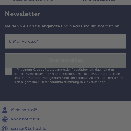
armer Soße
nd Beilagen
Newsletter
ervieren.
Melden Sie sich für Angebote und News rund um bofrost* an.
E-Mail Adresse
*
Jetzt anmelden
*
Mit einem Klick auf „Jetzt anmelden" bestätige ich, dass ich den
bofrost*Newsletter abonnieren möchte, um exklusive Angebote, tolle
Inspirationen und Neuigkeiten rund um bofrost* zu erhalten. Ich bin mit
den
allgemeinen Datenschutzbestimmungen
einverstanden.
Mein bofrost*
www.bofrost.lu
service@bofrost.lu