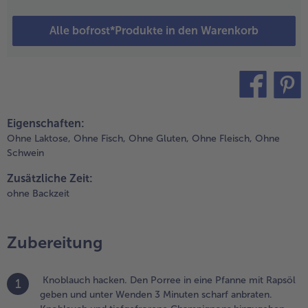
älfte von
alz und
feffer
Alle bofrost*Produkte in den Warenkorb
ürzen und
nschließend
um
usdampfen
ur Seite
teilen
pin it
tellen.
Eigenschaften:
Ohne Laktose,
Ohne Fisch,
Ohne Gluten,
Ohne Fleisch,
Ohne
.
Schwein
en Ofen auf
00 Grad
Zusätzliche Zeit:
mluft
ohne Backzeit
orheizen.
einsamen mit
asser in einer
Zubereitung
chüssel
ermengen und
uellen lassen.
Knoblauch hacken. Den Porree in eine Pfanne mit Rapsöl
1
ährenddessen
geben und unter Wenden 3 Minuten scharf anbraten.
aferflocken in