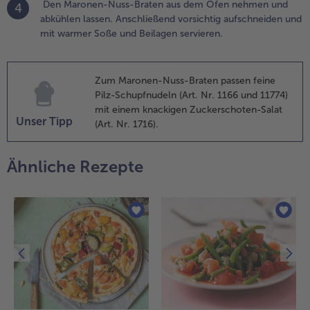
Den Maronen-Nuss-Braten aus dem Ofen nehmen und
inem
4
abkühlen lassen. Anschließend vorsichtig aufschneiden und
omogenen
mit warmer Soße und Beilagen servieren.
eig verkneten.
e nach
eschaffenheit
es Teigs etwas
Zum Maronen-Nuss-Braten passen feine
asser
Pilz-Schupfnudeln (Art. Nr. 1166 und 11774)
inzufügen.
mit einem knackigen Zuckerschoten-Salat
Unser Tipp
(Art. Nr. 1716).
.
ine
Ähnliche Rezepte
astenform mit
ackpapier
uslegen. Den
eig in die
astenform
eben und glatt
treichen. Die
berfläche mit
ojasoße
estreichen und
it