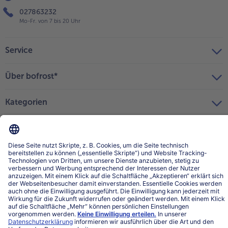
027863232
Mo-Fr. von 7 bis 20 Uhr
Service
Über bofrost*
Kategorien