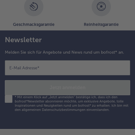
benfalls und
n die Pfanne
eben.
fanneninhalt
Geschmacksgarantie
Reinheitsgarantie
chwenken.
Newsletter
.
uf einem
Melden Sie sich für Angebote und News rund um bofrost* an.
eller
nrichten
nd mit
E-Mail Adresse
*
er Sauce
appieren.
Jetzt anmelden
*
Mit einem Klick auf „Jetzt anmelden" bestätige ich, dass ich den
bofrost*Newsletter abonnieren möchte, um exklusive Angebote, tolle
Inspirationen und Neuigkeiten rund um bofrost* zu erhalten. Ich bin mit
den
allgemeinen Datenschutzbestimmungen
einverstanden.