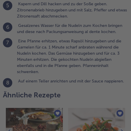
Kapern und Dill hacken und zu der Soße geben.
5
.
Zitronenabrieb hinzugeben und mit Salz, Pfeffer und etwas
apern und
Zitronensaft abschmecken.
ill hacken
Gesalzenes Wasser für die Nudeln zum Kochen bringen
6
nd zu der
und diese nach Packungsanweisung al dente kochen.
oße geben.
itronenabrieb
Eine Pfanne erhitzen, etwas Rapsöl hinzugeben und die
7
inzugeben
Garnelen für ca. 1 Minute scharf anbraten während die
nd mit Salz,
Nudeln kochen. Das Gemüse hinzugeben und für ca. 3
feffer und
Minuten erhitzen. Die gekochten Nudeln abgießen
twas
ebenfalls und in die Pfanne geben. Pfanneninhalt
itronensaft
schwenken.
bschmecken.
Auf einem Teller anrichten und mit der Sauce nappieren.
8
.
Ähnliche Rezepte
esalzenes Wasser
ür die Nudeln zum
ochen bringen
nd diese nach
ackungsanweisung
l dente kochen.