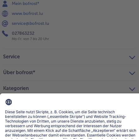
Mein bofrost*
www.bofrost.lu
service@bofrost.lu
027863232
Mo-Fr. von 7 bis 20 Uhr
Service
Über bofrost*
Kategorien