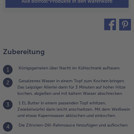
Alle bofrost*Produkte in den Warenkorb
assenden
opf erhitzen.
wiebelwürfel
arin leicht
nschwitzen.
teilen
pin it
it dem
eißwein und
twas
Zubereitung
apernwasser
blöschen
nd
Königsgarnelen über Nacht im Kühlschrank auftauen.
1
inkochen.
Gesalzenes Wasser in einem Topf zum Kochen bringen.
2
.
Das Leipziger Allerlei darin für 3 Minuten auf hoher Hitze
ie
kochen, abgießen und mit kaltem Wasser abschrecken.
itronen-
1 EL Butter in einem passenden Topf erhitzen.
3
ill-
Zwiebelwürfel darin leicht anschwitzen. Mit dem Weißwein
ahmsauce
und etwas Kapernwasser ablöschen und einkochen.
inzufügen
nd
Die Zitronen-Dill-Rahmsauce hinzufügen und aufkochen.
4
ufkochen.