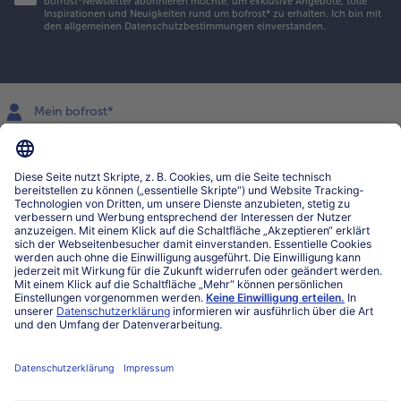
bofrost*Newsletter abonnieren möchte, um exklusive Angebote, tolle
Inspirationen und Neuigkeiten rund um bofrost* zu erhalten. Ich bin mit
den
allgemeinen Datenschutzbestimmungen
einverstanden.
Mein bofrost*
www.bofrost.lu
service@bofrost.lu
027863232
Mo-Fr. von 7 bis 20 Uhr
Service
Über bofrost*
Kategorien