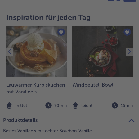
teilen
pin it
- 5 € beim Kauf von 7 Schlemmermenüs nach Wahl
Inspiration für jeden Tag
Lauwarmer Kürbiskuchen
Windbeutel-Bowl
mit Vanilleeis
n
mittel
70min
leicht
15min
Produktdetails
Bestes Vanilleeis mit echter Bourbon-Vanille.