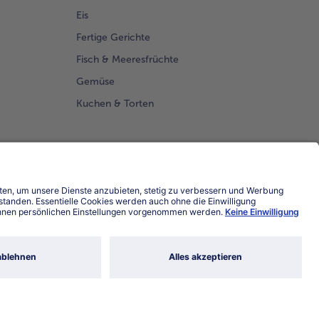
Eis
Fertige Gerichte
Fisch & Meeresfrüchte
Gemüse
Kuchen & Torten
Land / Sprache wählen