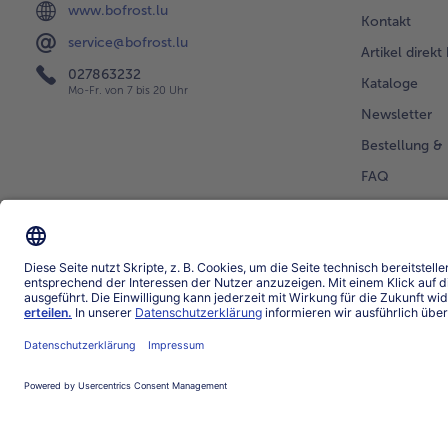
www.bofrost.lu
Kontakt
service@bofrost.lu
Artikel direkt
027863232
Kataloge
Mo-Fr. von 7 bis 20 Uhr
Newsletter
Bestellung & 
FAQ