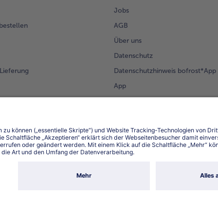
Jobs
 bestellen
AGB
Über uns
Datenschutz
Lieferung
Datenschutzhinweis bofrost*App
App
Compliance
Barrierefreiheit