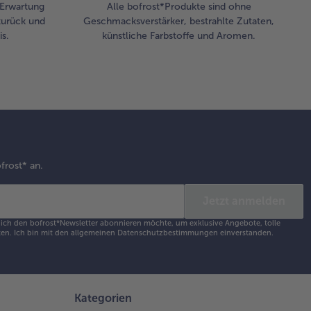
r Erwartung
Alle bofrost*Produkte sind ohne
zurück und
Geschmacksverstärker, bestrahlte Zutaten,
s.
künstliche Farbstoffe und Aromen.
frost* an.
Jetzt anmelden
s ich den bofrost*Newsletter abonnieren möchte, um exklusive Angebote, tolle
en. Ich bin mit den
allgemeinen Datenschutzbestimmungen
einverstanden.
Kategorien