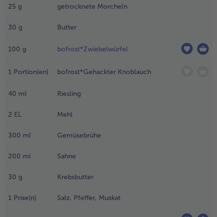
as
25
g
getrocknete Morcheln
eipzigerallerlei
- 5 € beim Kauf von 7 Schlemmermenüs nach Wahl
 das
30
g
Butter
öschentrio in
esalzenem
100
g
bofrost*Zwiebelwürfel
asser
lanchieren.
1
Portion(en)
bofrost*Gehackter Knoblauch
.
40
ml
Riesling
ie
etrockneten
orcheln in
2
EL
Mehl
twas Wasser
a. 10 min
300
ml
Gemüsebrühe
inweichen
nd den
200
ml
Sahne
estlichen
and
30
g
Krebsbutter
uswaschen.
1
Prise(n)
Salz, Pfeffer, Muskat
.
n einem