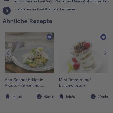
auce geben,
aufkochen und mit Salz, Pfeffer und Muskat abschmecken.
ufkochen
Servieren und mit Kräutern bestreuen.
6
nd mit Salz,
feffer und
Ähnliche Rezepte
uskat
bschmecken.
.
ervieren
nd mit
räutern
estreuen.
Kap-Seehechtfilet in
Mini Tiramisù auf
Kräuter-Zitronenöl
beschwipstem
mariniert und auf
Himbeerspiegel
Lauchbeet gedämpft
n
mittel
40min
leicht
10min