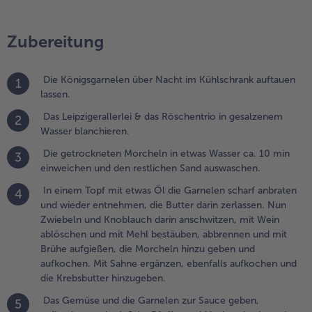
bbrennen
nd mit
Zubereitung
rühe
ufgießen,
ie
Die Königsgarnelen über Nacht im Kühlschrank auftauen
orcheln
1
lassen.
inzu geben
nd
Das Leipzigerallerlei & das Röschentrio in gesalzenem
2
ufkochen.
Wasser blanchieren.
it Sahne
Die getrockneten Morcheln in etwas Wasser ca. 10 min
rgänzen,
3
einweichen und den restlichen Sand auswaschen.
benfalls
ufkochen
In einem Topf mit etwas Öl die Garnelen scharf anbraten
4
nd die
und wieder entnehmen, die Butter darin zerlassen. Nun
rebsbutter
Zwiebeln und Knoblauch darin anschwitzen, mit Wein
inzugeben.
ablöschen und mit Mehl bestäuben, abbrennen und mit
Brühe aufgießen, die Morcheln hinzu geben und
.
aufkochen. Mit Sahne ergänzen, ebenfalls aufkochen und
as Gemüse
die Krebsbutter hinzugeben.
nd die
arnelen zur
Das Gemüse und die Garnelen zur Sauce geben,
5