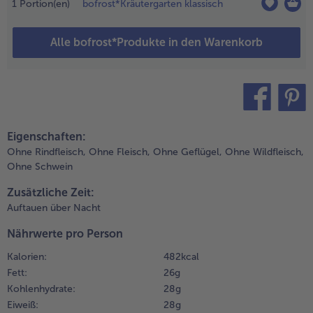
1
Portion(en)
bofrost*Kräutergarten klassisch
opf mit
twas Öl die
Alle bofrost*Produkte in den Warenkorb
arnelen
charf
nbraten
nd wieder
ntnehmen,
ie Butter
teilen
pin it
arin
Eigenschaften:
erlassen.
Ohne Rindfleisch,
Ohne Fleisch,
Ohne Geflügel,
Ohne Wildfleisch,
un
Ohne Schwein
wiebeln
nd
Zusätzliche Zeit:
noblauch
Auftauen über Nacht
arin
nschwitzen,
Nährwerte pro Person
it Wein
Kalorien:
482 kcal
blöschen
Fett:
26 g
nd mit
Kohlenhydrate:
28 g
ehl
Eiweiß:
28 g
estäuben,