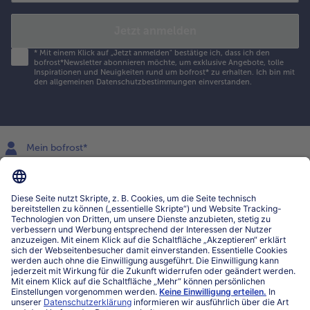
Jetzt anmelden
*
Mit einem Klick auf „Jetzt anmelden" bestätige ich, dass ich den
bofrost*Newsletter abonnieren möchte, um exklusive Angebote, tolle
Inspirationen und Neuigkeiten rund um bofrost* zu erhalten. Ich bin mit
den
allgemeinen Datenschutzbestimmungen
einverstanden.
Mein bofrost*
www.bofrost.lu
service@bofrost.lu
027863232
Mo-Fr. von 7 bis 20 Uhr
Service
Über bofrost*