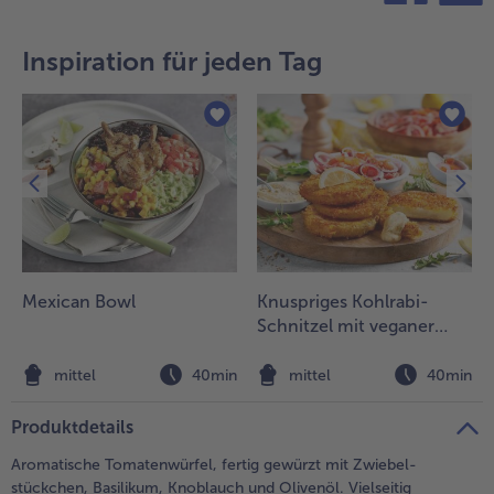
teilen
pin it
- 5 € beim Kauf von 7 Schlemmermenüs nach Wahl
Inspiration für jeden Tag
Mexican Bowl
Knuspriges Kohlrabi-
Schnitzel mit veganer
Mayo und Tomatensalat
n
mittel
40min
mittel
40min
Produktdetails
Aromatische Tomatenwürfel, fertig gewürzt mit Zwiebel­
stückchen, Basilikum, Knoblauch und Olivenöl. Vielseitig