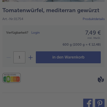
alle Wein & Spirituosen
alle BIO
Küchenutensilien
bofrost*free
Tomatenwürfel, mediterran gewürzt
alle Küchenutensilien
alle bofrost*free
Kuchen & Torten
High Protein
Art.-Nr.01754
Produktdetails
alle Kuchen & Torten
alle High Protein
bofrost*plus.
alle bofrost*plus.
7,49 €
Preisangabe
Pflanzliche Alternativprodukte
Verfügbarkeit?
Login
inkl. MwSt.
alle Pflanzliche Alternativprodukte
Heißluftfritteuse
600 g
(1000 g = € 12,48)
alle Heißluftfritteuse
in den Warenkorb