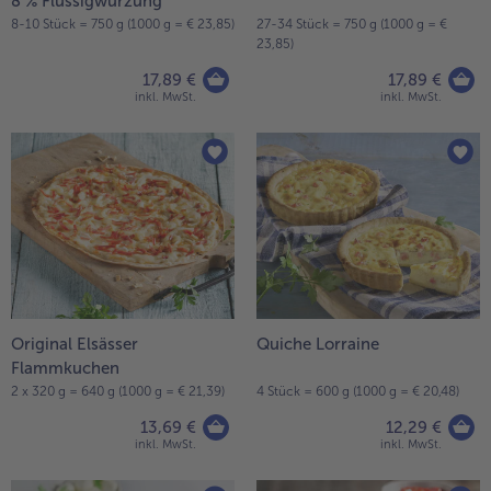
8 % Flüssigwürzung
8-10 Stück = 750 g (1000 g = € 23,85)
27-34 Stück = 750 g (1000 g = €
- 5 € beim Kauf von 7 Schlemmermenüs nach Wahl
23,85)
17,89 €
17,89 €
inkl. MwSt.
inkl. MwSt.
Original Elsässer
Quiche Lorraine
Flammkuchen
2 x 320 g = 640 g (1000 g = € 21,39)
4 Stück = 600 g (1000 g = € 20,48)
13,69 €
12,29 €
inkl. MwSt.
inkl. MwSt.