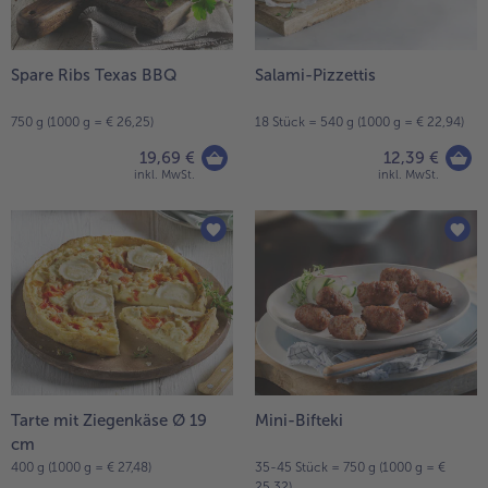
Spare Ribs Texas BBQ
Salami-Pizzettis
750 g (1000 g = € 26,25)
18 Stück = 540 g (1000 g = € 22,94)
19,69 €
12,39 €
inkl. MwSt.
inkl. MwSt.
Tarte mit Ziegenkäse Ø 19
Mini-Bifteki
cm
400 g (1000 g = € 27,48)
35-45 Stück = 750 g (1000 g = €
25,32)