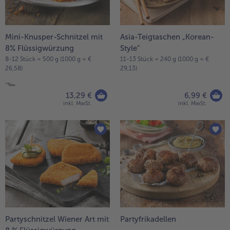
Liste.
alle Wein & Spirituosen
alle BIO
Küchenutensilien
bofrost*free
alle Küchenutensilien
alle bofrost*free
Kuchen & Torten
High Protein
Mini-Knusper-Schnitzel mit
Asia-Teigtaschen „Korean-
alle Kuchen & Torten
alle High Protein
8% Flüssigwürzung
Style”
bofrost*plus.
8-12 Stück = 500 g (1000 g = €
11-13 Stück = 240 g (1000 g = €
alle bofrost*plus.
26,58)
29,13)
Pflanzliche Alternativprodukte
alle Pflanzliche Alternativprodukte
Heißluftfritteuse
13,29 €
6,99 €
alle Heißluftfritteuse
inkl. MwSt.
inkl. MwSt.
Partyschnitzel Wiener Art mit
Partyfrikadellen