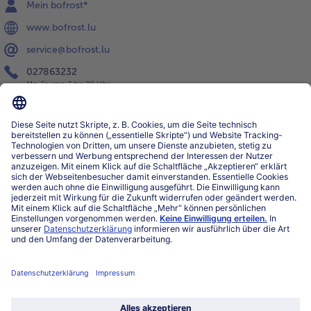
Mein bofrost*
www.bofrost.lu
service@bofrost.lu
027863232
Mo-Fr. von 7 bis 20 Uhr
Service
Über bofrost*
Kategorien