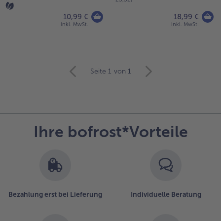
10,99 €
18,99 €
inkl. MwSt.
inkl. MwSt.
weiter
Seite 1
von 1
mit
der
Artikel-
Übersicht.
Es
Ihre bofrost*Vorteile
befinden
sich
36
Artikel
in
der
Liste.
Bezahlung erst bei Lieferung
Individuelle Beratung