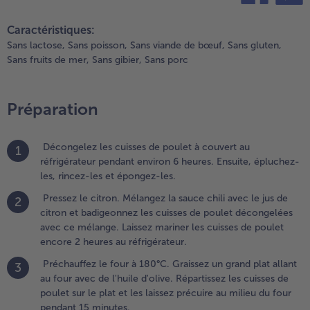
uisses de
teilen
pin it
oulet
Caractéristiques:
ncore 2
Sans lactose,
Sans poisson,
Sans viande de bœuf,
Sans gluten,
eures au
Sans fruits de mer,
Sans gibier,
Sans porc
éfrigérateur.
.
Préparation
réchauffez
e four à
80°C.
Décongelez les cuisses de poulet à couvert au
1
raissez un
réfrigérateur pendant environ 6 heures. Ensuite, épluchez-
rand plat
les, rincez-les et épongez-les.
llant au
Pressez le citron. Mélangez la sauce chili avec le jus de
2
our avec
citron et badigeonnez les cuisses de poulet décongelées
e l'huile
avec ce mélange. Laissez mariner les cuisses de poulet
'olive.
encore 2 heures au réfrigérateur.
épartissez
es cuisses
Préchauffez le four à 180°C. Graissez un grand plat allant
3
e poulet
au four avec de l'huile d'olive. Répartissez les cuisses de
ur le plat
poulet sur le plat et les laissez précuire au milieu du four
t les
pendant 15 minutes.