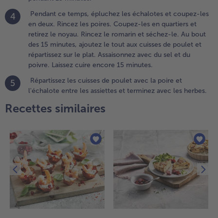
aissez
Pendant ce temps, épluchez les échalotes et coupez-les
4
récuire au
en deux. Rincez les poires. Coupez-les en quartiers et
ilieu du
retirez le noyau. Rincez le romarin et séchez-le. Au bout
our
des 15 minutes, ajoutez le tout aux cuisses de poulet et
endant 15
répartissez sur le plat. Assaisonnez avec du sel et du
inutes.
poivre. Laissez cuire encore 15 minutes.
.
Répartissez les cuisses de poulet avec la poire et
5
endant ce
l'échalote entre les assiettes et terminez avec les herbes.
emps,
Recettes similaires
pluchez
es
chalotes
t coupez-
es en deux.
incez les
oires.
oupez-les
n quartiers
t retirez le
oyau.