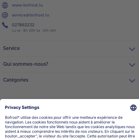
www.bofrost.lu
service@bofrost.lu
027863232
Lu-ve : 8h-20h Sa : 10h-16h
Service
Qui sommes-nous?
Catégories