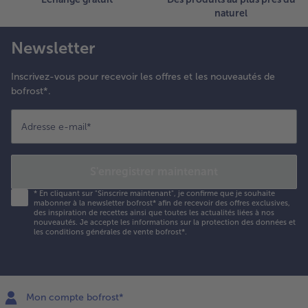
es cuisses
naturel
e poulet
vec la
Newsletter
oire et
'échalote
Inscrivez-vous pour recevoir les offres et les nouveautés de
ntre les
bofrost*.
ssiettes et
erminez
Adresse e-mail
*
vec les
erbes.
S'enregistrer maintenant
*
En cliquant sur "Sinscrire maintenant", je confirme que je souhaite
mabonner à la newsletter bofrost* afin de recevoir des offres exclusives,
des inspiration de recettes ainsi que toutes les actualités liées à nos
nouveautés. Je accepte les
informations sur la protection des données et
les conditions générales de vente bofrost*
.
Mon compte bofrost*