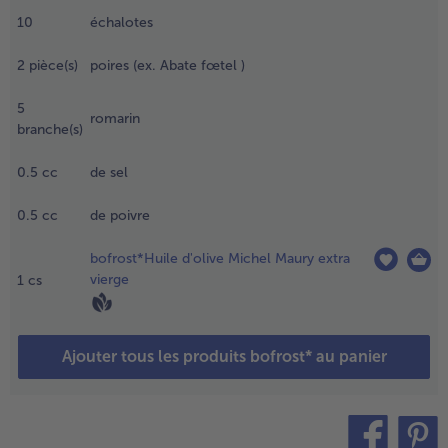
nsuite,
10
échalotes
pluchez-
- 5 € à l’achat de 7 menus au choix
es, rincez-
2
pièce(s)
poires (ex. Abate fœtel )
es et
pongez-
5
s.
romarin
branche(s)
.
0.5
cc
de sel
ressez le
itron.
0.5
cc
de poivre
élangez la
auce chili
vec le jus
bofrost*Huile d'olive Michel Maury extra
e citron et
vierge
1
cs
adigeonnez
es cuisses
e poulet
Ajouter tous les produits bofrost* au panier
écongelées
vec ce
élange.
aissez
ariner les