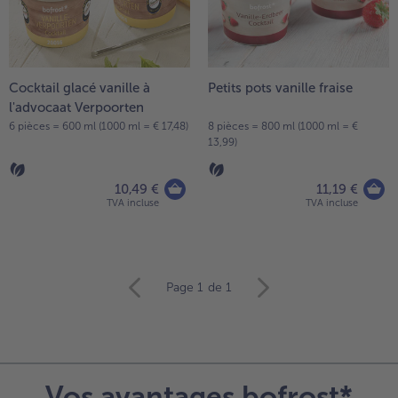
Cocktail glacé vanille à
Petits pots vanille fraise
l'advocaat Verpoorten
6 pièces = 600 ml (1000 ml = € 17,48)
8 pièces = 800 ml (1000 ml = €
13,99)
10,49 €
11,19 €
TVA incluse
TVA incluse
Continuer
Page 1
de 1
avec
la
vue
d’ensemble
des
Vos avantages bofrost*
articles.