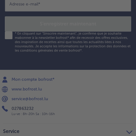
Adresse e-mail
*
S'enregistrer maintenant
*
En cliquant sur "Sinscrire maintenant", je confirme que je souhaite
mabonner à la newsletter bofrost* afin de recevoir des offres exclusives,
des inspiration de recettes ainsi que toutes les actualités liées à nos
nouveautés. Je accepte les
informations sur la protection des données et
les conditions générales de vente bofrost*
.
Mon compte bofrost*
www.bofrost.lu
service@bofrost.lu
027863232
Lu-ve : 8h-20h Sa : 10h-16h
Service