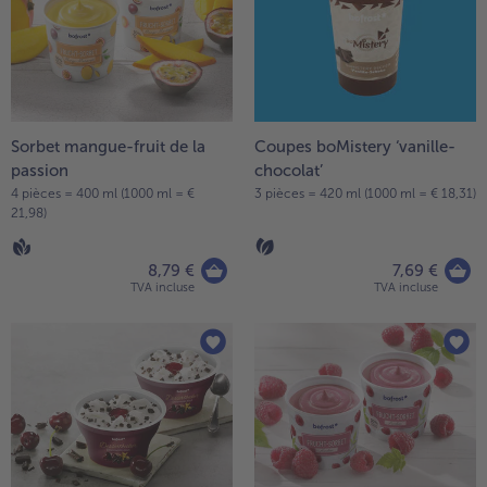
la
TousVins & Alcools
TousBIO
liste.
Ustensiles de cuisine
bofrost*free
TousUstensiles de cuisine
Tousbofrost*free
Gâteaux & Tartes
High Protein
TousGâteaux & Tartes
TousHigh Protein
bofrost*plus.
Tousbofrost*plus.
Sorbet mangue-fruit de la
Coupes boMistery ‘vanille-
Alternatives végétale
passion
chocolat’
TousAlternatives végétale
Friteuse à air chaud
4 pièces = 400 ml (1000 ml = €
3 pièces = 420 ml (1000 ml = € 18,31)
21,98)
TousFriteuse à air chaud
8,79 €
7,69 €
TVA incluse
TVA incluse