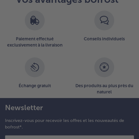
Vous
avez
13
articles
sur
la
Paiement effectué
Conseils individuels
liste.
exclusivement à la livraison
Échange gratuit
Des produits au plus près du
naturel
Newsletter
Inscrivez-vous pour recevoir les offres et les nouveautés de
bofrost*.