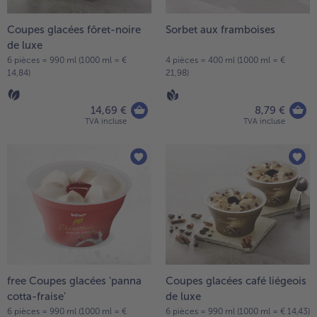
- 5 € à l’achat de 7 menus au choix
Coupes glacées fôret-noire
Sorbet aux framboises
de luxe
6 pièces = 990 ml (1000 ml = €
4 pièces = 400 ml (1000 ml = €
14,84)
21,98)
14,69 €
8,79 €
TVA incluse
TVA incluse
free Coupes glacées 'panna
Coupes glacées café liégeois
cotta-fraise'
de luxe
6 pièces = 990 ml (1000 ml = €
6 pièces = 990 ml (1000 ml = € 14,43)