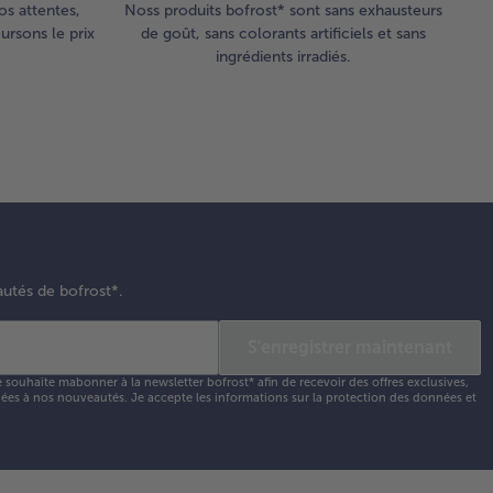
os attentes,
Noss produits bofrost* sont sans exhausteurs
rsons le prix
de goût, sans colorants artificiels et sans
ingrédients irradiés.
autés de bofrost*.
S'enregistrer maintenant
e souhaite mabonner à la newsletter bofrost* afin de recevoir des offres exclusives,
 liées à nos nouveautés. Je accepte les
informations sur la protection des données et