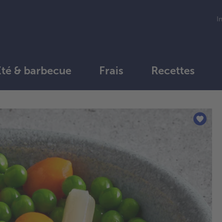
I
Été & barbecue
Frais
Recettes