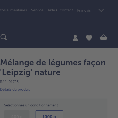
nfos alimentaires
Service
Aide & contact
Français
Mélange de légumes façon
'Leipzig' nature
Réf. 01725
Détails du produit
Sélectionnez un conditionnement
400 g
1000 g