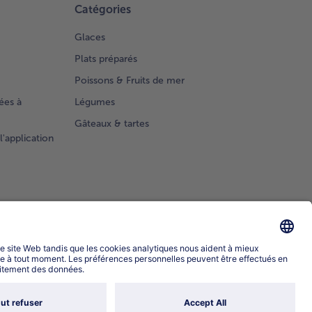
Catégories
Glaces
Plats préparés
Poissons & Fruits de mer
ées à
Légumes
Gâteaux & tartes
l'application
Sélectionner le pays / la langue