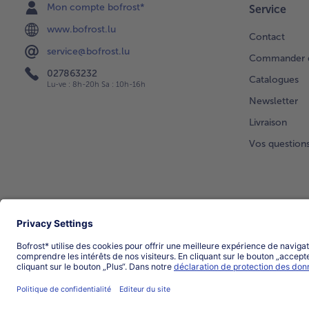
Mon compte bofrost*
Service
www.bofrost.lu
Contact
service@bofrost.lu
Commander di
027863232
Catalogues
Lu-ve : 8h-20h Sa : 10h-16h
Newsletter
Livraison
Vos question