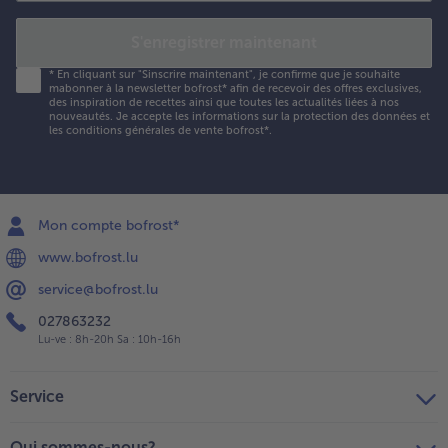
S'enregistrer maintenant
*
En cliquant sur "Sinscrire maintenant", je confirme que je souhaite
mabonner à la newsletter bofrost* afin de recevoir des offres exclusives,
des inspiration de recettes ainsi que toutes les actualités liées à nos
nouveautés. Je accepte les
informations sur la protection des données et
les conditions générales de vente bofrost*
.
Mon compte bofrost*
www.bofrost.lu
service@bofrost.lu
027863232
Lu-ve : 8h-20h Sa : 10h-16h
Service
Qui sommes-nous?