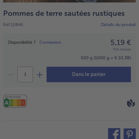
TousVins & Alcools
TousBIO
Ustensiles de cuisine
bofrost*free
Pommes de terre sautées rustiques
TousUstensiles de cuisine
Tousbofrost*free
Gâteaux & Tartes
High Protein
Réf.10846
Détails du produit
TousGâteaux & Tartes
TousHigh Protein
bofrost*plus.
Tousbofrost*plus.
5,19 €
Prix
Alternatives végétale
Disponibilité ?
Connexion
TVA incluse
TousAlternatives végétale
Friteuse à air chaud
500 g
(1000 g = € 10,38)
TousFriteuse à air chaud
Dans le panier