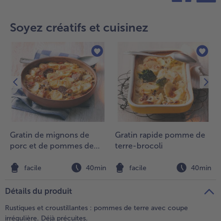
teilen
pin it
- 5 € à l’achat de 7 menus au choix
Soyez créatifs et cuisinez
Gratin de mignons de
Gratin rapide pomme de
porc et de pommes de
terre-brocoli
terre sautées
n
facile
40min
facile
40min
Détails du produit
Rustiques et croustillantes : pommes de terre avec coupe
irrégulière. Déjà précuites.