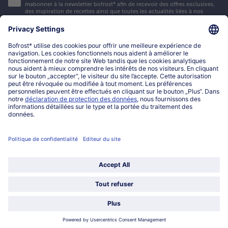
mabonner à la newsletter bofrost* afin de recevoir des offres exclusives,
des inspiration de recettes ainsi que toutes les actualités liées à nos
nouveautés. Je accepte les
informations sur la protection des données et
les conditions générales de vente bofrost*
.
Mon compte bofrost*
www.bofrost.lu
service@bofrost.lu
027863232
Lu-ve : 8h-20h Sa : 10h-16h
Service
Qui sommes-nous?
Catégories