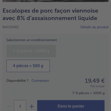
TousVins & Alcools
TousBIO
Ustensiles de cuisine
bofrost*free
Escalopes de porc façon viennoise
TousUstensiles de cuisine
Tousbofrost*free
Gâteaux & Tartes
High Protein
avec 8% d'assaisonnement liquide
TousGâteaux & Tartes
TousHigh Protein
bofrost*plus.
Réf.00401
Détails du produit
Tousbofrost*plus.
Alternatives végétale
Sélectionnez un conditionnement
TousAlternatives végétale
Friteuse à air chaud
TousFriteuse à air chaud
7-9 pièces = 1000 g
4 pièces = 500 g
19,49 €
Prix
Disponibilité ?
Connexion
TVA incluse
7-9 pièces = 1000 g
Dans le panier