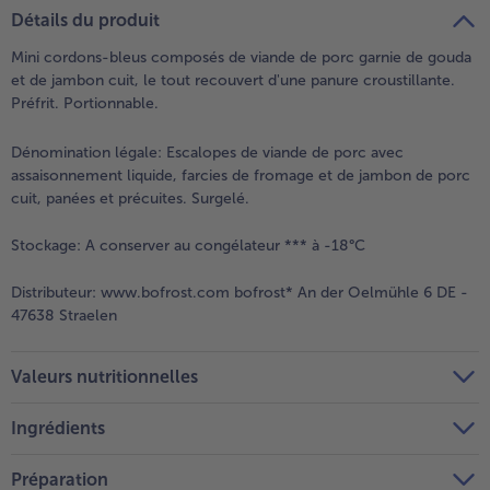
teilen
pin it
Détails du produit
- 5 € à l’achat de 7 menus au choix
Mini cordons-bleus composés de viande de porc garnie de gouda
et de jambon cuit, le tout recouvert d'une panure croustillante.
Préfrit. Portionnable.
Dénomination légale:
Escalopes de viande de porc avec
assaisonnement liquide, farcies de fromage et de jambon de porc
cuit, panées et précuites. Surgelé.
Stockage:
A conserver au congélateur *** à -18°C
Distributeur:
www.bofrost.com bofrost* An der Oelmühle 6 DE -
47638 Straelen
Valeurs nutritionnelles
Ingrédients
Préparation