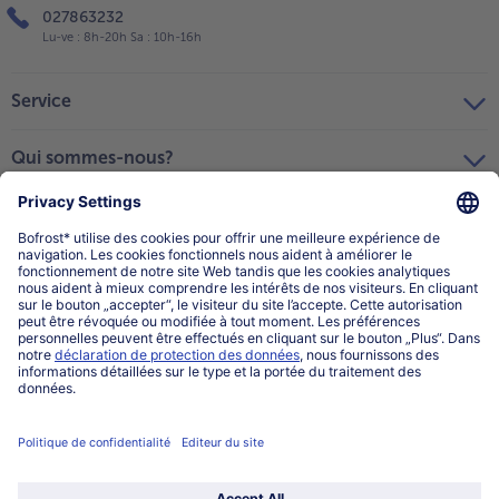
027863232
Lu-ve : 8h-20h Sa : 10h-16h
Service
Qui sommes-nous?
Catégories
Sélectionner le pays / la langue