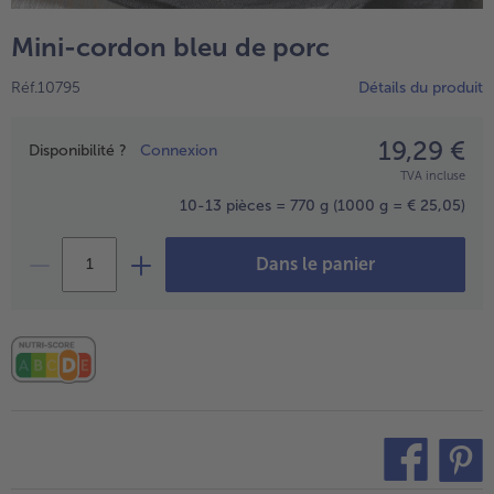
TousVins & Alcools
TousBIO
Ustensiles de cuisine
bofrost*free
Mini-cordon bleu de porc
TousUstensiles de cuisine
Tousbofrost*free
Gâteaux & Tartes
High Protein
Réf.10795
Détails du produit
TousGâteaux & Tartes
TousHigh Protein
bofrost*plus.
Tousbofrost*plus.
19,29 €
Prix
Alternatives végétale
Disponibilité ?
Connexion
TVA incluse
TousAlternatives végétale
Friteuse à air chaud
10-13 pièces = 770 g
(1000 g = € 25,05)
TousFriteuse à air chaud
Dans le panier