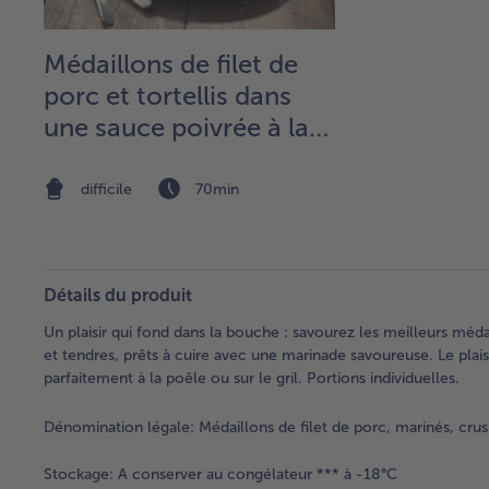
Médaillons de filet de
porc et tortellis dans
une sauce poivrée à la
cerise, au basilic et à la
ricotta
difficile
70min
Détails du produit
Un plaisir qui fond dans la bouche : savourez les meilleurs médai
et tendres, prêts à cuire avec une marinade savoureuse. Le plais
parfaitement à la poêle ou sur le gril. Portions individuelles.
Dénomination légale:
Médaillons de filet de porc, marinés, crus
Stockage:
A conserver au congélateur *** à -18°C