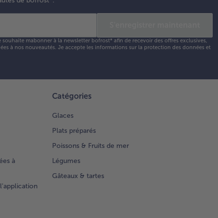
autés de bofrost*.
S'enregistrer maintenant
e souhaite mabonner à la newsletter bofrost* afin de recevoir des offres exclusives,
 liées à nos nouveautés. Je accepte les
informations sur la protection des données et
Catégories
Glaces
Plats préparés
Poissons & Fruits de mer
ées à
Légumes
Gâteaux & tartes
l'application