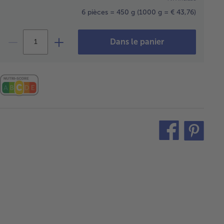
6 pièces = 450 g
(1000 g = € 43,76)
Dans le panier
teilen
pin
it