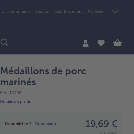
nfos alimentaires
Service
Aide & contact
Français
Médaillons de porc
marinés
Réf. 10792
Détails du produit
Prix
19,69 €
Disponibilité ?
Connexion
TVA incluse