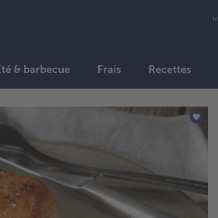
I
Été & barbecue
Frais
Recettes