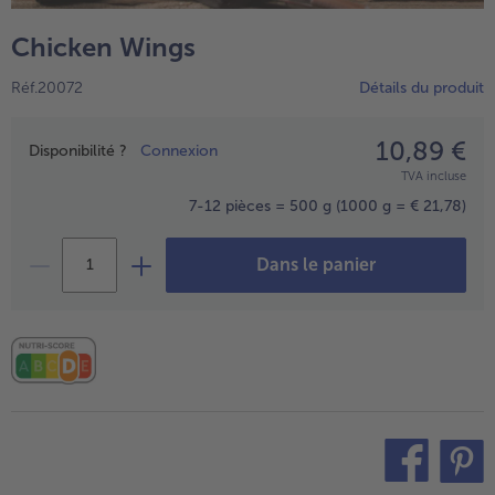
TousVins & Alcools
TousBIO
Ustensiles de cuisine
bofrost*free
Chicken Wings
TousUstensiles de cuisine
Tousbofrost*free
Gâteaux & Tartes
High Protein
Réf.20072
Détails du produit
TousGâteaux & Tartes
TousHigh Protein
bofrost*plus.
Tousbofrost*plus.
10,89 €
Prix
Alternatives végétale
Disponibilité ?
Connexion
TVA incluse
TousAlternatives végétale
Friteuse à air chaud
7-12 pièces = 500 g
(1000 g = € 21,78)
TousFriteuse à air chaud
Dans le panier