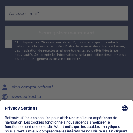
Adresse e-mail
*
S'enregistrer maintenant
*
En cliquant sur "Sinscrire maintenant", je confirme que je souhaite
mabonner à la newsletter bofrost* afin de recevoir des offres exclusives,
des inspiration de recettes ainsi que toutes les actualités liées à nos
nouveautés. Je accepte les
informations sur la protection des données et
les conditions générales de vente bofrost*
.
Mon compte bofrost*
www.bofrost.lu
service@bofrost.lu
027863232
Lu-ve : 8h-20h Sa : 10h-16h