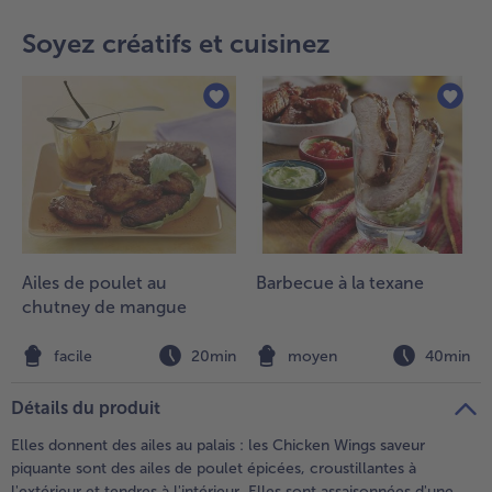
teilen
pin it
Soyez créatifs et cuisinez
- 5 € à l’achat de 7 menus au choix
Ailes de poulet au
Barbecue à la texane
chutney de mangue
facile
20min
moyen
40min
Détails du produit
Elles donnent des ailes au palais : les Chicken Wings saveur
piquante sont des ailes de poulet épicées, croustillantes à
l'extérieur et tendres à l'intérieur. Elles sont assaisonnées d'une