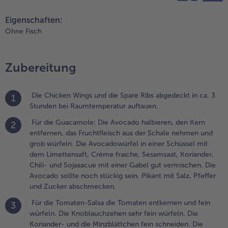
ein schneiden.
teilen
pin it
ie Limette
Eigenschaften:
aschen, die
Ohne Fisch
chale abreiben
nd den Saft
uspressen.
Zubereitung
omaten,
noblauch,
wiebeln,
Die Chicken Wings und die Spare Ribs abgedeckt in ca. 3
1
räuter und
Stunden bei Raumtemperatur auftauen.
ewürze mit
Für die Guacamole: Die Avocado halbieren, den Kern
2
em Olivenöl
entfernen, das Fruchtfleisch aus der Schale nehmen und
errühren.
grob würfeln. Die Avocadowürfel in einer Schüssel mit
ventuell mit
dem Limettensaft, Crème fraiche, Sesamsaat, Koriander,
alz und Pfeffer
Chili- und Sojasacue mit einer Gabel gut vermischen. Die
bschmecken.
Avocado sollte noch stückig sein. Pikant mit Salz, Pfeffer
und Zucker abschmecken.
.
hicken
Für die Tomaten-Salsa die Tomaten entkernen und fein
3
ings und
würfeln. Die Knoblauchzehen sehr fein würfeln. Die
pare Ribs am
Koriander- und die Minzblättchen fein schneiden. Die