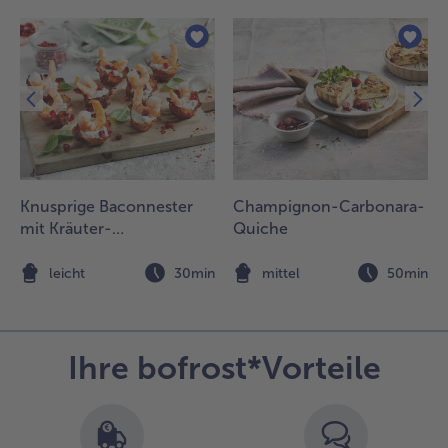
nochen
rennen und
n Whiskey-
läsern
ervieren. Die
oßen dazu
ervieren.
Knusprige Baconnester
Champignon-Carbonara-
mit Kräuter-
Quiche
Paprikacreme, Garnelen
und Granatapfel
n
leicht
30min
mittel
50min
Ihre bofrost*Vorteile