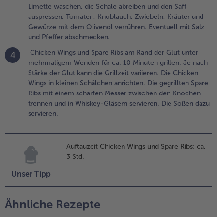
and der Glut
Limette waschen, die Schale abreiben und den Saft
nter
auspressen. Tomaten, Knoblauch, Zwiebeln, Kräuter und
ehrmaligem
Gewürze mit dem Olivenöl verrühren. Eventuell mit Salz
enden für
und Pfeffer abschmecken.
a. 10
Chicken Wings und Spare Ribs am Rand der Glut unter
4
inuten
mehrmaligem Wenden für ca. 10 Minuten grillen. Je nach
rillen. Je
Stärke der Glut kann die Grillzeit variieren. Die Chicken
ach Stärke
Wings in kleinen Schälchen anrichten. Die gegrillten Spare
er Glut kann
Ribs mit einem scharfen Messer zwischen den Knochen
ie Grillzeit
trennen und in Whiskey-Gläsern servieren. Die Soßen dazu
ariieren. Die
servieren.
hicken
ings in
leinen
chälchen
Auftauzeit Chicken Wings und Spare Ribs: ca.
nrichten. Die
3 Std.
egrillten
Unser Tipp
pare Ribs
it einem
charfen
Ähnliche Rezepte
esser
wischen den