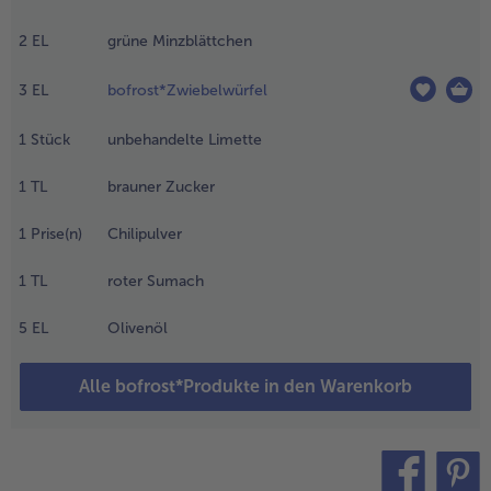
ut
ermischen.
2
EL
grüne Minzblättchen
ie Avocado
ollte noch
3
EL
bofrost*Zwiebelwürfel
tückig sein.
ikant mit Salz,
feffer und
1
Stück
unbehandelte Limette
ucker
bschmecken.
1
TL
brauner Zucker
.
1
Prise(n)
Chilipulver
ür die
omaten-Salsa
1
TL
roter Sumach
ie Tomaten
ntkernen und
5
EL
Olivenöl
ein würfeln. Die
noblauchzehen
Alle bofrost*Produkte in den Warenkorb
ehr fein
ürfeln. Die
oriander- und
ie
inzblättchen