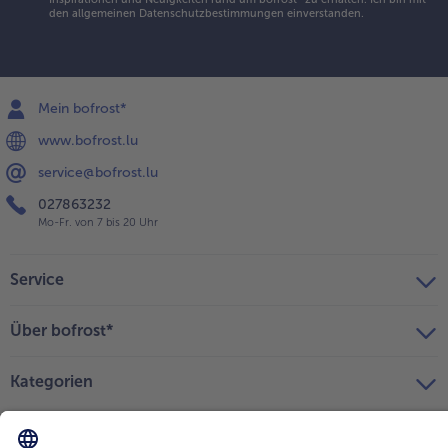
den
allgemeinen Datenschutzbestimmungen
einverstanden.
Mein bofrost*
www.bofrost.lu
service@bofrost.lu
027863232
Mo-Fr. von 7 bis 20 Uhr
Service
Über bofrost*
Kategorien