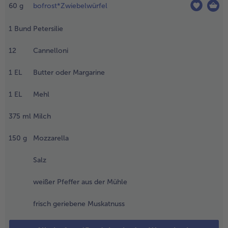
nd
60
g
bofrost*Zwiebelwürfel
btropfen
- 5 € beim Kauf von 7 Schlemmermenüs nach Wahl
assen. Die
1
Bund
Petersilie
omaten
aschen
12
Cannelloni
nd in
tücke
1
EL
Butter oder Margarine
chneiden,
abei die
1
EL
Mehl
tielansätze
ntfernen.
375
ml
Milch
eides in
ine
150
g
Mozzarella
uflaufform
eben.
Salz
.
weißer Pfeffer aus der Mühle
as
ähnchenfleisch
frisch geriebene Muskatnuss
aschen, mit
üchenpapier
rocken tupfen