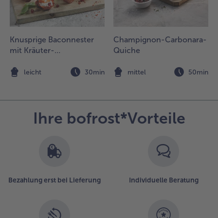
n dünne
cheiben
chneiden,
uf den
Knusprige Baconnester
Champignon-Carbonara-
annelloni
mit Kräuter-
Quiche
erteilen
Paprikacreme, Garnelen
nd die
und Granatapfel
n
leicht
30min
mittel
50min
efüllten
udeln im
fen auf
er
Ihre bofrost*Vorteile
ittleren
chiene
twa 40
inuten
oldbraun
acken.
Bezahlung erst bei Lieferung
Individuelle Beratung