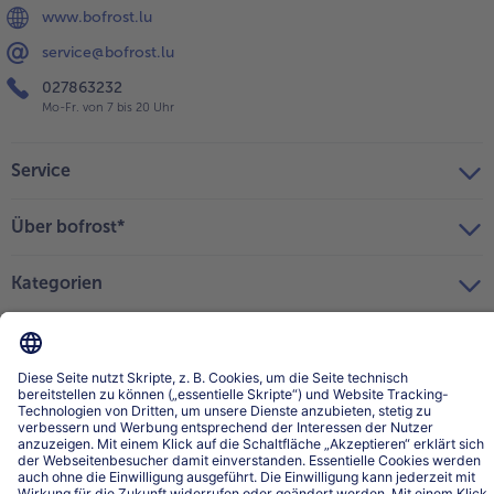
www.bofrost.lu
service@bofrost.lu
027863232
Mo-Fr. von 7 bis 20 Uhr
Service
Über bofrost*
Kategorien