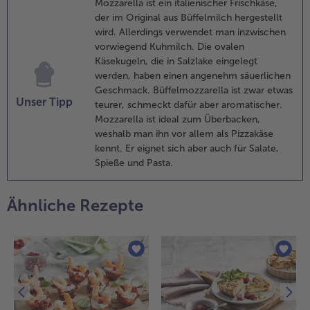
Mozzarella ist ein italienischer Frischkäse,
nd das Mehl
der im Original aus Büffelmilch hergestellt
arin unter
wird. Allerdings verwendet man inzwischen
ühren
vorwiegend Kuhmilch. Die ovalen
nschwitzen.
Käsekugeln, die in Salzlake eingelegt
ie Milch
werden, haben einen angenehm säuerlichen
nter Rühren
Geschmack. Büffelmozzarella ist zwar etwas
ufügen und
Unser Tipp
teurer, schmeckt dafür aber aromatischer.
ie Soße kurz
Mozzarella ist ideal zum Überbacken,
ufkochen
weshalb man ihn vor allem als Pizzakäse
assen. Mit
kennt. Er eignet sich aber auch für Salate,
alz, Pfeffer
Spieße und Pasta.
nd
uskatnuss
ürzen und
Ähnliche Rezepte
ber die
efüllten
annelloni
ießen.
.
en
ozzarella