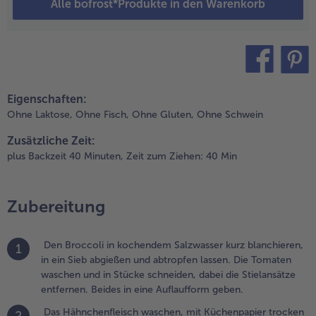
Alle bofrost*Produkte in den Warenkorb
nd in möglichst
leine Würfel
chneiden. Die
etersilie
aschen und
teilen
pin it
rocken
Eigenschaften:
chütteln, die
Ohne Laktose,
Ohne Fisch,
Ohne Gluten,
Ohne Schwein
lätter abzupfen
nd hacken.
Zusätzliche Zeit:
ähnchenfleich,
plus Backzeit 40 Minuten,
Zeit zum Ziehen: 40 Min
wiebelwürfel
nd Petersilie
ischen und die
Zubereitung
asse kräftig
it Salz und
feffer würzen.
Den Broccoli in kochendem Salzwasser kurz blanchieren,
1
in ein Sieb abgießen und abtropfen lassen. Die Tomaten
.
waschen und in Stücke schneiden, dabei die Stielansätze
en Backofen
entfernen. Beides in eine Auflaufform geben.
uf 200°C
orheizen. Die
Das Hähnchenfleisch waschen, mit Küchenpapier trocken
2