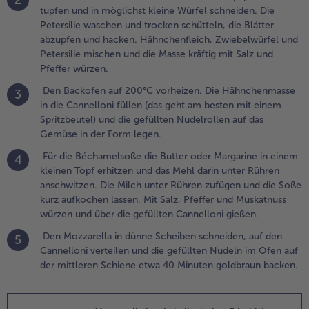
ähnchenmasse
tupfen und in möglichst kleine Würfel schneiden. Die
n die
Petersilie waschen und trocken schütteln, die Blätter
annelloni
abzupfen und hacken. Hähnchenfleich, Zwiebelwürfel und
üllen (das geht
Petersilie mischen und die Masse kräftig mit Salz und
m besten mit
Pfeffer würzen.
inem
Den Backofen auf 200°C vorheizen. Die Hähnchenmasse
3
pritzbeutel)
in die Cannelloni füllen (das geht am besten mit einem
nd die
Spritzbeutel) und die gefüllten Nudelrollen auf das
efüllten
Gemüse in der Form legen.
udelrollen auf
as Gemüse in
Für die Béchamelsoße die Butter oder Margarine in einem
4
er Form legen.
kleinen Topf erhitzen und das Mehl darin unter Rühren
anschwitzen. Die Milch unter Rühren zufügen und die Soße
.
kurz aufkochen lassen. Mit Salz, Pfeffer und Muskatnuss
ür die
würzen und über die gefüllten Cannelloni gießen.
échamelsoße
Den Mozzarella in dünne Scheiben schneiden, auf den
5
ie Butter
Cannelloni verteilen und die gefüllten Nudeln im Ofen auf
der
der mittleren Schiene etwa 40 Minuten goldbraun backen.
argarine in
inem kleinen
opf erhitzen