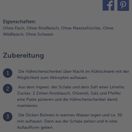
n eine
uflaufform
eben.
teilen
pin it
Eigenschaften:
.
Ohne Fisch,
Ohne Rindfleisch,
Ohne Meeresfrüchte,
Ohne
ie
Wildfleisch,
Ohne Schwein
irschtomaten
aschen,
btropfen und
Zubereitung
inzu geben.
.
Die Hähnchenschenkel über Nacht im Kühlschrank mit der
1
ie
Möglichkeit zum Abtropfen auftauen.
ähnchenschenkel
it der übrigen
Aus dem Ingwer, der Schale und dem Saft einer Limette,
2
arinade darauf
Zucker, 2 Zehen Knoblauch, Olivenöl, Salz und Pfeffer
erteilen und ca.
eine Paste pürieren und die Hähnchenschenkel damit
0 min bei 200°C
marinieren.
mluft fertig
Die Dicken Bohnen in warmes Wasser legen und ca. 30
3
aren.
min auftauen. Dann aus der Schale pellen und in eine
Auflaufform geben.
.