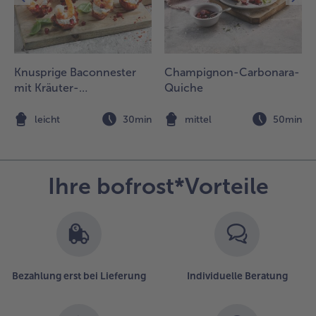
usreichend
ett unter
ehrfachem
enden 6
inuten
Knusprige Baconnester
Champignon-Carbonara-
raten.
mit Kräuter-
Quiche
nschließen
Paprikacreme, Garnelen
uf
und Granatapfel
n
leicht
30min
mittel
50min
üchenpapier
btropfen
assen.
Ihre bofrost*Vorteile
.
ie
chenkel
nd
ohnen in
er
uflaufform
Bezahlung erst bei Lieferung
Individuelle Beratung
ervieren,
en Dip
nd die