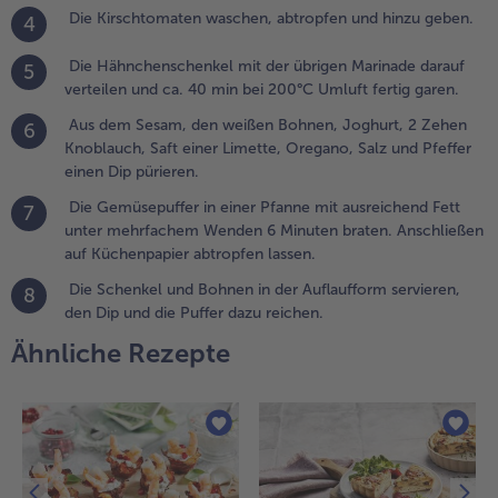
us dem
Die Kirschtomaten waschen, abtropfen und hinzu geben.
4
esam,
en
Die Hähnchenschenkel mit der übrigen Marinade darauf
5
eißen
verteilen und ca. 40 min bei 200°C Umluft fertig garen.
ohnen,
Aus dem Sesam, den weißen Bohnen, Joghurt, 2 Zehen
6
oghurt, 2
Knoblauch, Saft einer Limette, Oregano, Salz und Pfeffer
ehen
einen Dip pürieren.
noblauch,
aft einer
Die Gemüsepuffer in einer Pfanne mit ausreichend Fett
7
imette,
unter mehrfachem Wenden 6 Minuten braten. Anschließen
regano,
auf Küchenpapier abtropfen lassen.
alz und
Die Schenkel und Bohnen in der Auflaufform servieren,
8
feffer
den Dip und die Puffer dazu reichen.
inen Dip
ürieren.
Ähnliche Rezepte
ie
emüsepuffer
n einer
fanne mit