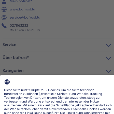
Mein bofrost*
www.bofrost.lu
service@bofrost.lu
027863232
Mo-Fr. von 7 bis 20 Uhr
Service
Über bofrost*
Kategorien