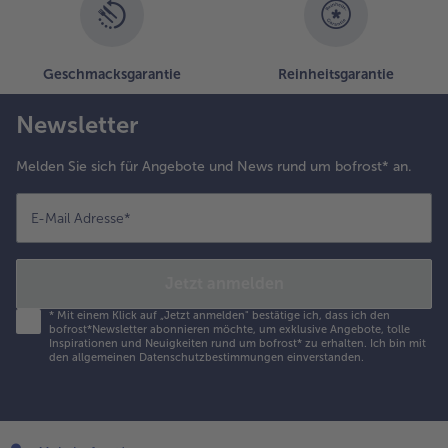
uffer dazu
eichen.
Geschmacksgarantie
Reinheitsgarantie
Newsletter
Melden Sie sich für Angebote und News rund um bofrost* an.
E-Mail Adresse
*
Jetzt anmelden
*
Mit einem Klick auf „Jetzt anmelden" bestätige ich, dass ich den
bofrost*Newsletter abonnieren möchte, um exklusive Angebote, tolle
Inspirationen und Neuigkeiten rund um bofrost* zu erhalten. Ich bin mit
den
allgemeinen Datenschutzbestimmungen
einverstanden.