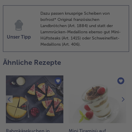
us der Folie
ehmen und
Dazu passen knusprige Scheiben von
n der heißenn
bofrost* Original französischen
fanne mit
Landbrötchen (Art. 1884) und statt der
usreichend
Lammrücken-Medaillons ebenso gut Mini-
flanzenöl
Unser Tipp
Hüftsteaks (Art. 1415) oder Schweinefilet-
uf mittlerer
Medaillons (Art. 406).
tufe von
eder Seite ca.
-5 Minuten
Ähnliche Rezepte
raten.
.
lle Zutaten
ür die
arinade
ermischen,
orsichtig mit
em Salat
ermengen
nd
usammen
Rahmkäsekuchen in
Mini Tiramisù auf