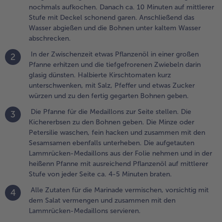
ür die
nochmals aufkochen. Danach ca. 10 Minuten auf mittlerer
edaillons
Stufe mit Deckel schonend garen. Anschließend das
ur Seite
Wasser abgießen und die Bohnen unter kaltem Wasser
tellen. Die
abschrecken.
ichererbsen
In der Zwischenzeit etwas Pflanzenöl in einer großen
2
u den
Pfanne erhitzen und die tiefgefrorenen Zwiebeln darin
ohnen
glasig dünsten. Halbierte Kirschtomaten kurz
eben. Die
unterschwenken, mit Salz, Pfeffer und etwas Zucker
inze oder
würzen und zu den fertig gegarten Bohnen geben.
etersilie
aschen, fein
Die Pfanne für die Medaillons zur Seite stellen. Die
3
acken und
Kichererbsen zu den Bohnen geben. Die Minze oder
usammen
Petersilie waschen, fein hacken und zusammen mit den
it den
Sesamsamen ebenfalls unterheben. Die aufgetauten
esamsamen
Lammrücken-Medaillons aus der Folie nehmen und in der
benfalls
heißenn Pfanne mit ausreichend Pflanzenöl auf mittlerer
nterheben.
Stufe von jeder Seite ca. 4-5 Minuten braten.
ie
Alle Zutaten für die Marinade vermischen, vorsichtig mit
4
ufgetauten
dem Salat vermengen und zusammen mit den
ammrücken-
Lammrücken-Medaillons servieren.
edaillons