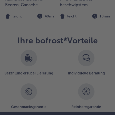
it den
Beeren-Ganache
beschwipstem
ammrücken-
Himbeerspiegel
edaillons
n
leicht
40min
leicht
10min
ervieren.
Ihre bofrost*Vorteile
Bezahlung erst bei Lieferung
Individuelle Beratung
Geschmacksgarantie
Reinheitsgarantie