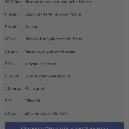
iefgefrorenen
20
Stück
Kirschtomaten, rot und gelb, halbiert
rechbohnen
- 5 € beim Kauf von 7 Schlemmermenüs nach Wahl
inzufügen
Prise(n)
Salz und Pfeffer aus der Mühle
nd nochmals
ufkochen.
Prise(n)
Zucker
anach ca. 10
inuten auf
260
g
Kichererbsen (abgetropft, Dose)
ittlerer
tufe mit
1
Bund
Minze oder glatte Petersilie
eckel
chonend
2
EL
schwarzer Sesam
aren.
nschließend
8
Stück
Lammrücken-Medaillons
as Wasser
bgießen und
1
Schuss
Pflanzenöl
ie Bohnen
nter kaltem
3
EL
Olivenöl
asser
bschrecken.
1
Stück
Zitrone, davon der Saft
.
n der
Alle bofrost*Produkte in den Warenkorb