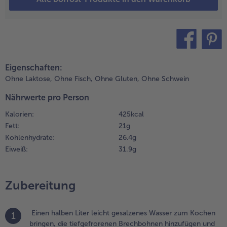
wischenzeit
twas Pflanzenöl
n einer großen
fanne erhitzen
nd die
teilen
pin it
iefgefrorenen
Eigenschaften:
wiebeln darin
Ohne Laktose,
Ohne Fisch,
Ohne Gluten,
Ohne Schwein
lasig dünsten.
albierte
Nährwerte pro Person
irschtomaten
Kalorien:
425 kcal
urz
Fett:
21 g
nterschwenken,
it Salz, Pfeffer
Kohlenhydrate:
26.4 g
nd etwas
Eiweiß:
31.9 g
ucker würzen
nd zu den fertig
egarten
Zubereitung
ohnen geben.
.
Einen halben Liter leicht gesalzenes Wasser zum Kochen
1
ie Pfanne
bringen, die tiefgefrorenen Brechbohnen hinzufügen und