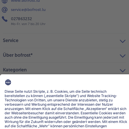
www.bofrost.lu
service@bofrost.lu
027863232
Mo-Fr. von 7 bis 20 Uhr
Service
Über bofrost*
Kategorien