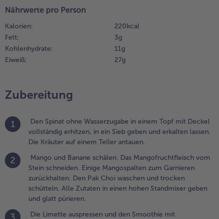
ohen Standmixer
Nährwerte pro Person
eben und glatt
Kalorien:
220 kcal
ürieren.
Fett:
3 g
Kohlenhydrate:
11 g
.
Eiweiß:
27 g
ie Limette
uspressen und
en Smoothie
it Limettensaft
Zubereitung
nd, falls er zu
ickflüssig ist, mit
Den Spinat ohne Wasserzugabe in einem Topf mit Deckel
twas Wasser
1
vollständig erhitzen, in ein Sieb geben und erkalten lassen.
ufgießen. Auf
Die Kräuter auf einem Teller antauen.
läser verteilen
nd zum Schluss
Mango und Banane schälen. Das Mangofruchtfleisch vom
2
istazieneis
Stein schneiden. Einige Mangospalten zum Garnieren
ugeben. Die
zurückhalten. Den Pak Choi waschen und trocken
itrone in
schütteln. Alle Zutaten in einen hohen Standmixer geben
cheiben
und glatt pürieren.
chneiden. Die
äser mit
Die Limette auspressen und den Smoothie mit
3