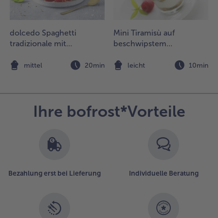
dolcedo Spaghetti
Mini Tiramisù auf
tradizionale mit
beschwipstem
Schokoladenkuchen und
Himbeerspiegel
marinierten Erdbeeren
n
mittel
20min
leicht
10min
Ihre bofrost*Vorteile
Bezahlung erst bei Lieferung
Individuelle Beratung