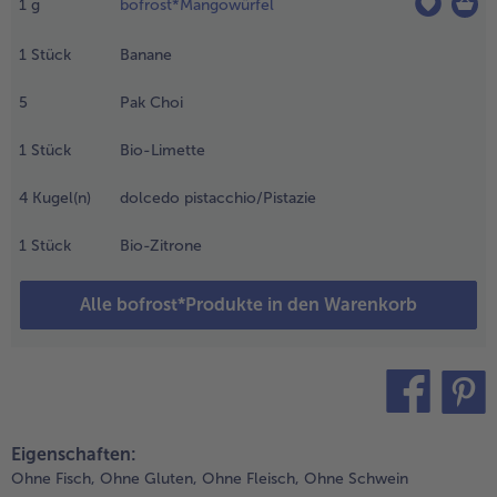
1
g
bofrost*Mangowürfel
rhitzen, in
in Sieb
- 5 € beim Kauf von 7 Schlemmermenüs nach Wahl
eben und
1
Stück
Banane
rkalten
assen. Die
5
Pak Choi
räuter auf
inem Teller
1
Stück
Bio-Limette
ntauen.
4
Kugel(n)
dolcedo pistacchio/Pistazie
.
ango und Banane
1
Stück
Bio-Zitrone
chälen. Das
angofruchtfleisch
Alle bofrost*Produkte in den Warenkorb
om Stein
chneiden. Einige
angospalten zum
arnieren
urückhalten. Den
ak Choi waschen
teilen
pin it
nd trocken
Eigenschaften:
chütteln. Alle
Ohne Fisch,
Ohne Gluten,
Ohne Fleisch,
Ohne Schwein
utaten in einen