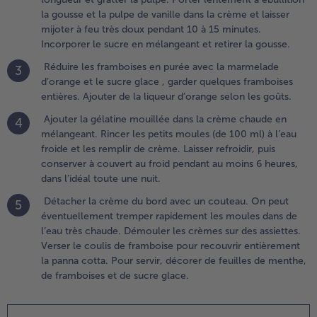
éduire les
la gousse et la pulpe de vanille dans la crème et laisser
ramboises
mijoter à feu très doux pendant 10 à 15 minutes.
n purée
Incorporer le sucre en mélangeant et retirer la gousse.
vec la
Réduire les framboises en purée avec la marmelade
armelade
3
d’orange et le sucre glace , garder quelques framboises
’orange et
entières. Ajouter de la liqueur d’orange selon les goûts.
e sucre
lace ,
Ajouter la gélatine mouillée dans la crème chaude en
4
arder
mélangeant. Rincer les petits moules (de 100 ml) à l’eau
uelques
froide et les remplir de crème. Laisser refroidir, puis
ramboises
conserver à couvert au froid pendant au moins 6 heures,
ntières.
dans l’idéal toute une nuit.
jouter de
Détacher la crème du bord avec un couteau. On peut
a liqueur
5
éventuellement tremper rapidement les moules dans de
’orange
l’eau très chaude. Démouler les crèmes sur des assiettes.
elon les
Verser le coulis de framboise pour recouvrir entièrement
oûts.
la panna cotta. Pour servir, décorer de feuilles de menthe,
de framboises et de sucre glace.
.
jouter la
élatine