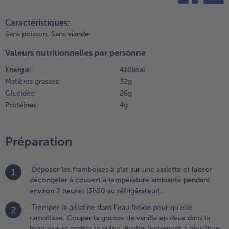
entement
teilen
pin it
 ébullition
Caractéristiques:
a gousse
Sans poisson,
Sans viande
t la pulpe
Valeurs nutritionnelles par personne
e vanille
ans la
Energie:
410 kcal
rème et
Matières grasses:
32 g
aisser
Glucides:
26 g
ijoter à
Protéines:
4 g
eu très
oux
endant 10
Préparation
 15
inutes.
ncorporer
Déposer les framboises à plat sur une assiette et laisser
1
e sucre en
décongeler à couvert à température ambiante pendant
élangeant
environ 2 heures (3h30 au réfrigérateur).
 retirer la
ousse.
Tremper la gélatine dans l’eau froide pour qu’elle
2
ramollisse. Couper la gousse de vanille en deux dans la
.
longueur et gratter la pulpe. Porter lentement à ébullition