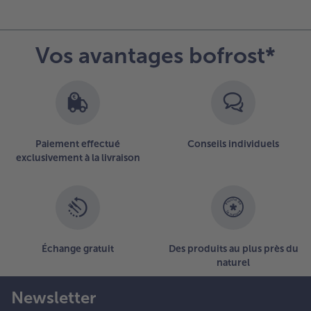
’idéal toute
ne nuit.
Vos avantages bofrost*
.
étacher la
rème du bord
vec un
outeau. On
eut
ventuellement
Paiement effectué
Conseils individuels
remper
exclusivement à la livraison
apidement les
oules dans de
’eau très
haude.
émouler les
rèmes sur des
Échange gratuit
Des produits au plus près du
ssiettes.
naturel
erser le coulis
e framboise
Newsletter
our recouvrir