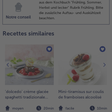
ouillée
aus dem Kochbuch "Frühling, Sommer,
ans la
Herbst und lecker" Rubrik Frühling. Bitte
rème
die zusäzliche Auftau- und Auskühlzeit
haude en
Notre conseil
beachten.
élangeant.
incer les
Recettes similaires
etits
oules (de
00 ml) à
’eau froide
t les
emplir de
rème.
aisser
froidir,
uis
onserver à
ouvert au
‘dolcedo’ crème glacée
Mini-tiramisus sur coulis
roid
spaghetti tradizionale
de framboises alcoolisé
endant au
avec gâteau au chocolat
oins 6
et fraises marinées
n
moyen
20min
facile
10min
eures, dans