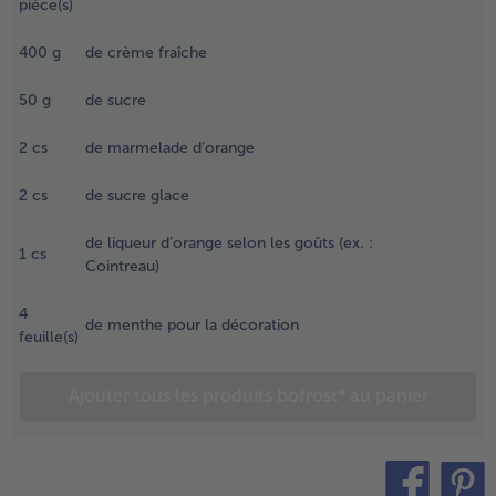
pièce(s)
mbiante
endant
- 5 € à l’achat de 7 menus au choix
400
g
de crème fraîche
nviron 2
eures (3h30
50
g
de sucre
u
éfrigérateur).
2
cs
de marmelade d’orange
.
remper la
2
cs
de sucre glace
élatine
ans l’eau
de liqueur d’orange selon les goûts (ex. :
1
cs
roide pour
Cointreau)
u’elle
amollisse.
4
de menthe pour la décoration
ouper la
feuille(s)
ousse de
anille en
Ajouter tous les produits bofrost* au panier
eux dans
a longueur
t gratter la
ulpe.
orter