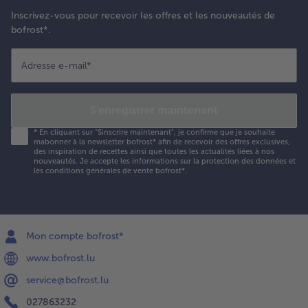
ntièrement la
Inscrivez-vous pour recevoir les offres et les nouveautés de
anna cotta.
bofrost*.
our servir,
écorer de
euilles de
Adresse e-mail
*
enthe, de
ramboises et
e sucre glace.
S'enregistrer maintenant
*
En cliquant sur "Sinscrire maintenant", je confirme que je souhaite
mabonner à la newsletter bofrost* afin de recevoir des offres exclusives,
des inspiration de recettes ainsi que toutes les actualités liées à nos
nouveautés. Je accepte les
informations sur la protection des données et
les conditions générales de vente bofrost*
.
Mon compte bofrost*
www.bofrost.lu
service@bofrost.lu
027863232