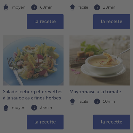
moyen
60min
facile
20min
- 5 € à l’achat de 7 menus au choix
la recette
la recette
Salade iceberg et crevettes
Mayonnaise à la tomate
à la sauce aux fines herbes
facile
10min
moyen
35min
la recette
la recette