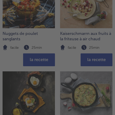
Nuggets de poulet
Kaiserschmarrn aux fruits à
sanglants
la friteuse à air chaud
facile
25min
facile
25min
la recette
la recette