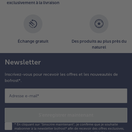
exclusivement à la livraison
sur
la
liste.
Échange gratuit
Des produits au plus près du
naturel
Newsletter
Inscrivez-vous pour recevoir les offres et les nouveautés de
bofrost*.
Adresse e-mail
*
S'enregistrer maintenant
*
En cliquant sur "Sinscrire maintenant", je confirme que je souhaite
mabonner à la newsletter bofrost* afin de recevoir des offres exclusives,