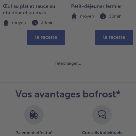
Œuf au plat et sauce au
Petit-déjeuner fermier
cheddar et au maïs
moyen
30min
moyen
30min
la recette
la recette
Télécharger...
Continuer
avec
la
vue
Vos avantages bofrost*
d’ensemble
des
articles.
Vous
avez
29
Paiement effectué
Conseils individuels
articles