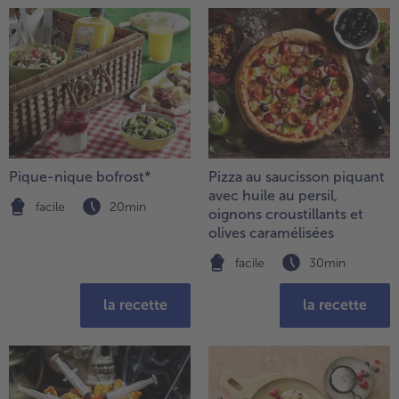
Pique-nique bofrost*
Pizza au saucisson piquant
avec huile au persil,
facile
20min
oignons croustillants et
olives caramélisées
facile
30min
la recette
la recette