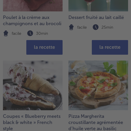
la
TousVins & Alcools
TousBIO
liste.
Ustensiles de cuisine
bofrost*free
TousUstensiles de cuisine
Tousbofrost*free
Poulet à la crème aux
Dessert fruité au lait caillé
Gâteaux & Tartes
High Protein
champignons et au brocoli
TousGâteaux & Tartes
TousHigh Protein
facile
25min
bofrost*plus.
facile
30min
Tousbofrost*plus.
Alternatives végétale
la recette
la recette
TousAlternatives végétale
Friteuse à air chaud
TousFriteuse à air chaud
Coupes « Blueberry meets
Pizza Margherita
black & white » French
croustillante agrémentée
style
d’huile verte au basilic