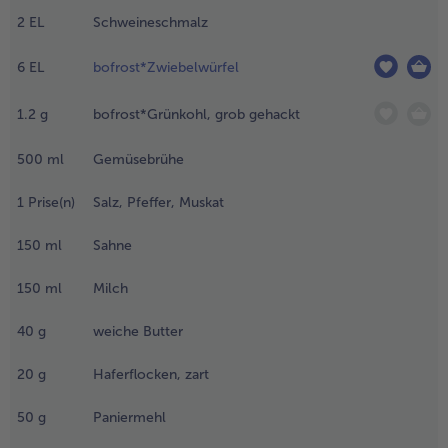
.
2
EL
Schweineschmalz
ie
- 5 € beim Kauf von 7 Schlemmermenüs nach Wahl
ettenden
er Länge
6
EL
bofrost*Zwiebelwürfel
ach
ierteln
1.2
g
bofrost*Grünkohl, grob gehackt
nd in
ürfel
500
ml
Gemüsebrühe
chneiden.
1
Prise(n)
Salz, Pfeffer, Muskat
.
as Schmalz in
150
ml
Sahne
inem passenden
opf erhitzen.
150
ml
Milch
ie
ettendenwürfel
40
g
weiche Butter
arin mit Farbe
nbraten und
20
g
Haferflocken, zart
erausnehmen.
ie Zwiebeln mit
50
g
Paniermehl
twas Farbe im
opf anbraten.