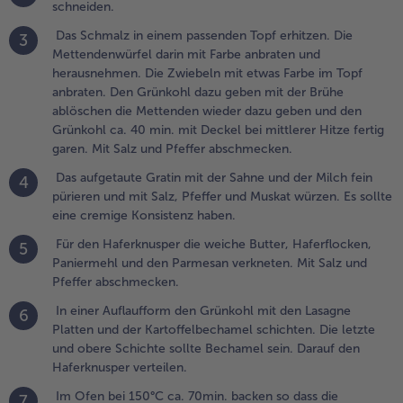
schneiden.
ilch fein
ürieren
Das Schmalz in einem passenden Topf erhitzen. Die
3
nd mit
Mettendenwürfel darin mit Farbe anbraten und
alz,
herausnehmen. Die Zwiebeln mit etwas Farbe im Topf
feffer
anbraten. Den Grünkohl dazu geben mit der Brühe
nd
ablöschen die Mettenden wieder dazu geben und den
uskat
Grünkohl ca. 40 min. mit Deckel bei mittlerer Hitze fertig
ürzen. Es
garen. Mit Salz und Pfeffer abschmecken.
ollte eine
Das aufgetaute Gratin mit der Sahne und der Milch fein
remige
4
pürieren und mit Salz, Pfeffer und Muskat würzen. Es sollte
onsistenz
eine cremige Konsistenz haben.
aben.
Für den Haferknusper die weiche Butter, Haferflocken,
5
.
Paniermehl und den Parmesan verkneten. Mit Salz und
ür den
Pfeffer abschmecken.
aferknusper
ie weiche
In einer Auflaufform den Grünkohl mit den Lasagne
6
utter,
Platten und der Kartoffelbechamel schichten. Die letzte
aferflocken,
und obere Schichte sollte Bechamel sein. Darauf den
aniermehl
Haferknusper verteilen.
nd den
Im Ofen bei 150°C ca. 70min. backen so dass die
7