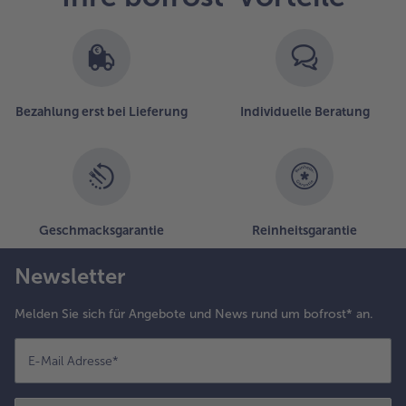
m Ofen bei
50°C ca.
0min.
acken so
ass die
udelplatten
Bezahlung erst bei Lieferung
Individuelle Beratung
ar sind.
Geschmacksgarantie
Reinheitsgarantie
Newsletter
Melden Sie sich für Angebote und News rund um bofrost* an.
E-Mail Adresse
*