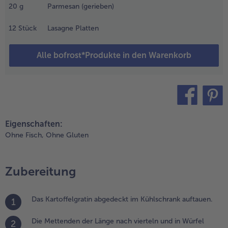
20
g
Parmesan (gerieben)
en Grünkohl
azu geben mit
12
Stück
Lasagne Platten
er Brühe
blöschen die
ettenden
Alle bofrost*Produkte in den Warenkorb
ieder dazu
eben und den
rünkohl ca. 40
in. mit Deckel
ei mittlerer
teilen
pin it
itze fertig
Eigenschaften:
aren. Mit Salz
Ohne Fisch,
Ohne Gluten
nd Pfeffer
bschmecken.
Zubereitung
.
as
ufgetaute
Das Kartoffelgratin abgedeckt im Kühlschrank auftauen.
1
ratin mit
er Sahne
Die Mettenden der Länge nach vierteln und in Würfel
nd der
2