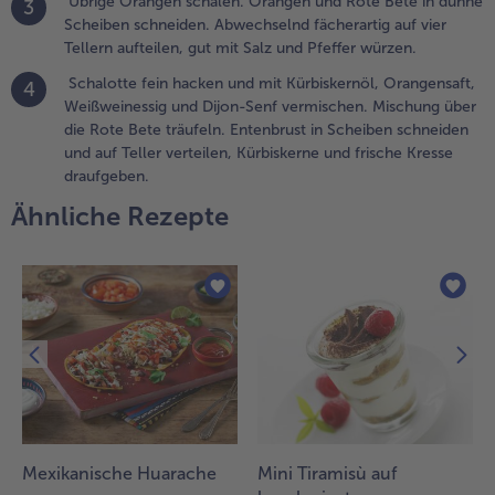
Übrige Orangen schälen. Orangen und Rote Bete in dünne
3
chalotte fein
Scheiben schneiden. Abwechselnd fächerartig auf vier
acken und
Tellern aufteilen, gut mit Salz und Pfeffer würzen.
it
ürbiskernöl,
Schalotte fein hacken und mit Kürbiskernöl, Orangensaft,
4
rangensaft,
Weißweinessig und Dijon-Senf vermischen. Mischung über
eißweinessig
die Rote Bete träufeln. Entenbrust in Scheiben schneiden
nd Dijon-
und auf Teller verteilen, Kürbiskerne und frische Kresse
enf
draufgeben.
ermischen.
Ähnliche Rezepte
ischung
ber die Rote
ete träufeln.
ntenbrust in
cheiben
chneiden und
uf Teller
erteilen,
ürbiskerne
nd frische
resse
Mexikanische Huarache
Mini Tiramisù auf
raufgeben.