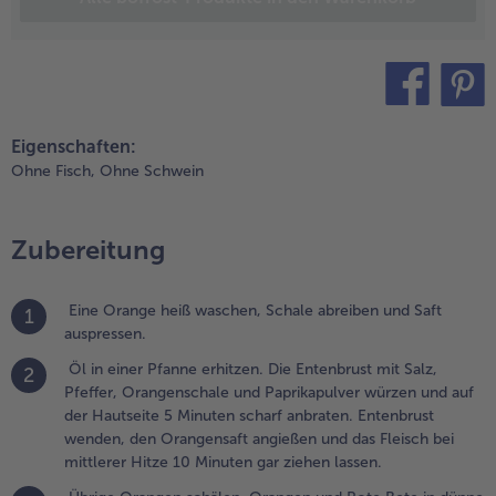
iehen lassen.
.
brige
rangen
teilen
pin it
chälen.
Eigenschaften:
rangen und
Ohne Fisch,
Ohne Schwein
ote Bete in
ünne
cheiben
Zubereitung
chneiden.
bwechselnd
ächerartig
Eine Orange heiß waschen, Schale abreiben und Saft
1
uf vier
auspressen.
ellern
Öl in einer Pfanne erhitzen. Die Entenbrust mit Salz,
ufteilen, gut
2
Pfeffer, Orangenschale und Paprikapulver würzen und auf
it Salz und
der Hautseite 5 Minuten scharf anbraten. Entenbrust
feffer
wenden, den Orangensaft angießen und das Fleisch bei
ürzen.
mittlerer Hitze 10 Minuten gar ziehen lassen.
.