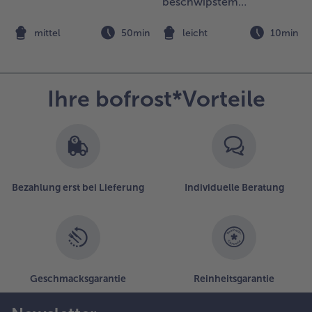
beschwipstem
Himbeerspiegel
n
mittel
50min
leicht
10min
Ihre bofrost*Vorteile
Bezahlung erst bei Lieferung
Individuelle Beratung
Geschmacksgarantie
Reinheitsgarantie