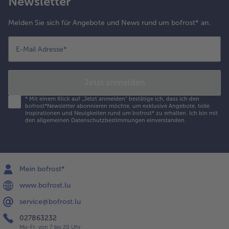
Newsletter
Melden Sie sich für Angebote und News rund um bofrost* an.
E-Mail Adresse
*
Jetzt anmelden
*
Mit einem Klick auf „Jetzt anmelden" bestätige ich, dass ich den
bofrost*Newsletter abonnieren möchte, um exklusive Angebote, tolle
Inspirationen und Neuigkeiten rund um bofrost* zu erhalten. Ich bin mit
den
allgemeinen Datenschutzbestimmungen
einverstanden.
Mein bofrost*
www.bofrost.lu
service@bofrost.lu
027863232
Mo-Fr. von 7 bis 20 Uhr