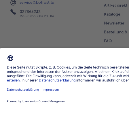
service@bofrost.lu
Artikel direkt
027863232
Kataloge
Mo-Fr. von 7 bis 20 Uhr
Newsletter
Bestellung & 
FAQ