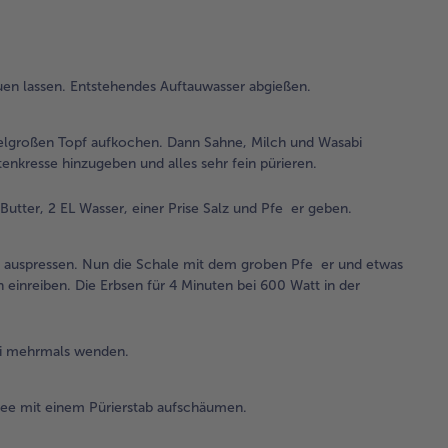
au
Da
Mil
Wa
en lassen. Entstehendes Auftauwasser abgießen.
hi
und
ern
lgroßen Topf aufkochen. Dann Sahne, Milch und Wasabi
au
enkresse hinzugeben und alles sehr fein pürieren.
Zul
Gar
utter, 2 EL Wasser, einer Prise Salz und Pfe er geben.
hi
und
d auspressen. Nun die Schale mit dem groben Pfe er und etwas
fei
einreiben. Die Erbsen für 4 Minuten bei 600 Watt in der
3.
In 
mi
bei mehrmals wenden.
Gef
der
ree mit einem Pürierstab aufschäumen.
Was
und