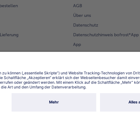
Ko
 bestellen
AGB
Mit
dek
Über uns
Datenschutz
Lieferung
Datenschutzhinweis bofrost*App
App
Compliance
Barrierefreiheit