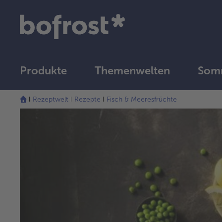
Produkte
Themenwelten
Somm
Rezeptwelt
Rezepte
Fisch & Meeresfrüchte