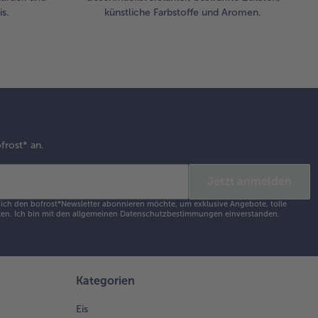
 Erbsen
s.
künstliche Farbstoffe und Aromen.
 einer
bel
drücken.
s
lrabipüree
t einem
ierstab
fschäumen.
frost* an.
m Servieren
Jetzt anmelden
 zerdrückten
sen mittig
s ich den bofrost*Newsletter abonnieren möchte, um exklusive Angebote, tolle
en. Ich bin mit den
allgemeinen Datenschutzbestimmungen
einverstanden.
 die Teller
teilen.
eils ein
ck Lachs
auf platzieren
Kategorien
d wiederum
auf den
Eis