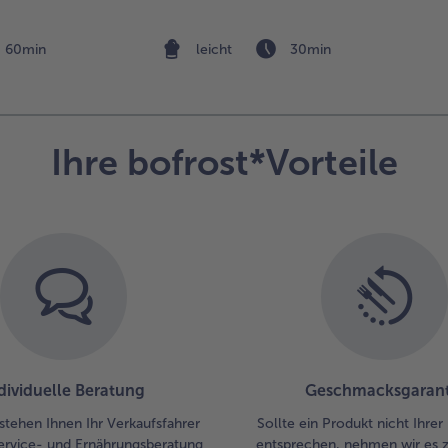
600
der
60min
leicht
30min
Mi
gar
ans
Wa
abg
Ihre bofrost*Vorteile
5.
De
Lac
et
Fet
ca.
Mi
bra
dab
me
dividuelle Beratung
Geschmacksgarant
we
stehen Ihnen Ihr Verkaufsfahrer
Sollte ein Produkt nicht Ihre
6.
ervice- und Ernährungsberatung
entsprechen, nehmen wir es 