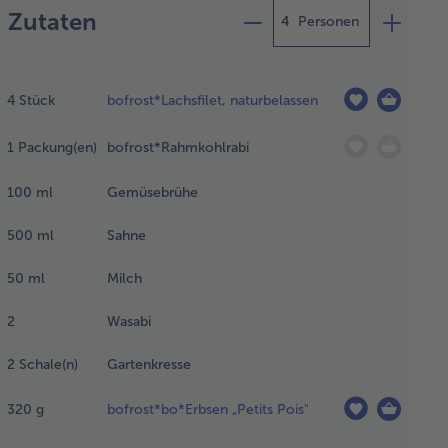
Zutaten
Personen
n Lachs
gedeckt
4
Stück
bofrost*Lachsfilet, naturbelassen
hlschrank
1
Packung(en)
bofrost*Rahmkohlrabi
er Nacht
tauen
sen.
100
ml
Gemüsebrühe
tstehendes
ftauwasser
500
ml
Sahne
ießen.
50
ml
Milch
n
2
Wasabi
hmkohlrabi
 der
2
Schale(n)
Gartenkresse
müsebrühe
einem
320
g
bofrost*bo*Erbsen „Petits Pois"
telgroßen
pf