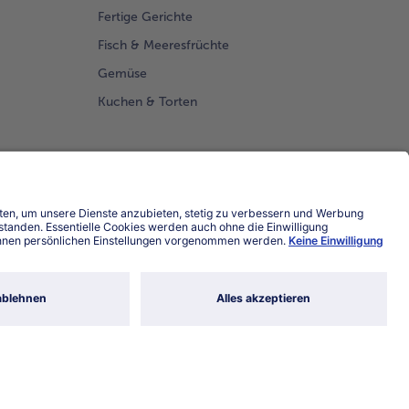
hlrabischaum.
Fertige Gerichte
 Shiso-Kresse
orieren.
Fisch & Meeresfrüchte
Gemüse
Kuchen & Torten
Land / Sprache wählen