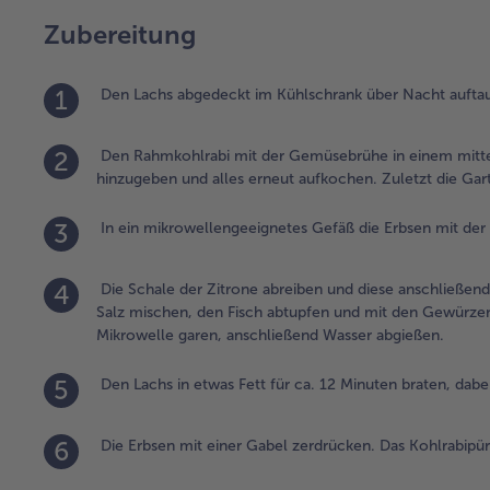
Zubereitung
1
Den Lachs abgedeckt im Kühlschrank über Nacht auftau
2
Den Rahmkohlrabi mit der Gemüsebrühe in einem mitte
hinzugeben und alles erneut aufkochen. Zuletzt die Gart
3
In ein mikrowellengeeignetes Gefäß die Erbsen mit der B
4
Die Schale der Zitrone abreiben und diese anschließen
Salz mischen, den Fisch abtupfen und mit den Gewürzen 
Mikrowelle garen, anschließend Wasser abgießen.
5
Den Lachs in etwas Fett für ca. 12 Minuten braten, da
6
Die Erbsen mit einer Gabel zerdrücken. Das Kohlrabipü