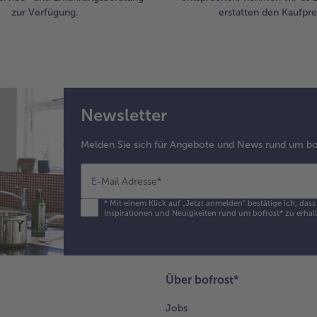
Die
zur Verfügung.
erstatten den Kaufprei
mit
Ga
zer
Da
Koh
mi
Newsletter
Pür
au
Melden Sie sich für Angebote und News rund um bo
7.
Zu
E-Mail Adresse
*
die
Erb
*
Mit einem Klick auf „Jetzt anmelden" bestätige ich, das
Inspirationen und Neuigkeiten rund um bofrost* zu erhalt
auf
ver
Jew
Stü
dar
Über bofrost*
un
dar
Jobs