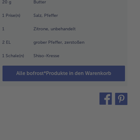
20
g
Butter
fkochen.
nn Sahne,
1
Prise(n)
Salz, Pfeffer
ch und
sabi
1
Zitrone, unbehandelt
nzugeben
 alles
2
EL
grober Pfeffer, zerstoßen
eut
fkochen.
1
Schale(n)
Shiso-Kresse
etzt die
tenkresse
nzugeben
Alle bofrost*Produkte in den Warenkorb
 alles sehr
n pürieren.
teilen
pin
ein
it
krowellengeeignetes
äß die Erbsen mit
 Butter, 2 EL
ser, einer Prise Salz
 Pfe er geben.