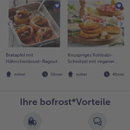
pargelstangen
arauf legen,
it der
rème-
raîche-Ei-
ischung
bergießen
nd mit dem
ouda
Bratapfel mit
Knuspriges Kohlrabi-
estreuen.
Hähnchenbrust-Ragout
Schnitzel mit veganer
Mayo und Tomatensalat
.
en Auflauf im
n
mittel
50min
mittel
40min
orgeheizten
ackofen bei
00°C ca. 20
inuten
Ihre bofrost*Vorteile
acken.
erausnehmen
nd mit
rischem
erbel