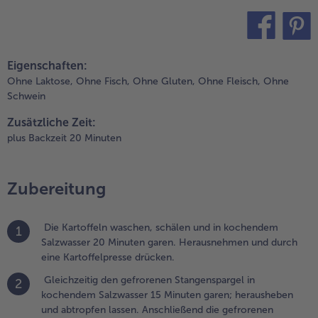
nd abtropfen
assen.
.
teilen
pin it
ich und
Eigenschaften:
räuterbutter
Ohne Laktose,
Ohne Fisch,
Ohne Gluten,
Ohne Fleisch,
Ohne
n einen Topf
Schwein
eben,
rhitzen und in
Zusätzliche Zeit:
ie
plus Backzeit 20 Minuten
artoffelmasse
inrühren;
räftig mit
Zubereitung
alz, Pfeffer
nd Muskat
bschmecken.
Die Kartoffeln waschen, schälen und in kochendem
1
ann die
Salzwasser 20 Minuten garen. Herausnehmen und durch
roccoli-
eine Kartoffelpresse drücken.
öschen
Gleichzeitig den gefrorenen Stangenspargel in
2
orsichtig
kochendem Salzwasser 15 Minuten garen; herausheben
ntermischen.
und abtropfen lassen. Anschließend die gefrorenen