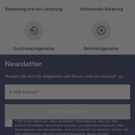
estreut
Bezahlung erst bei Lieferung
Individuelle Beratung
ervieren.
Geschmacksgarantie
Reinheitsgarantie
Newsletter
Melden Sie sich für Angebote und News rund um bofrost* an.
E-Mail Adresse
*
Jetzt anmelden
*
Mit einem Klick auf „Jetzt anmelden" bestätige ich, dass ich den
bofrost*Newsletter abonnieren möchte, um exklusive Angebote, tolle
Inspirationen und Neuigkeiten rund um bofrost* zu erhalten. Ich bin mit
den
allgemeinen Datenschutzbestimmungen
einverstanden.