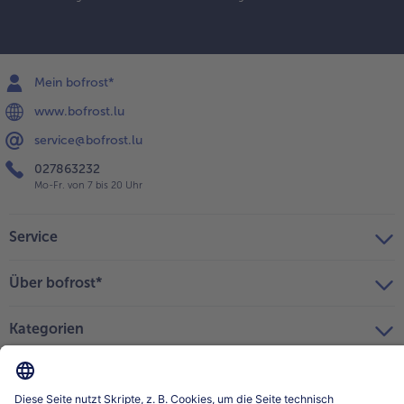
Mein bofrost*
www.bofrost.lu
service@bofrost.lu
027863232
Mo-Fr. von 7 bis 20 Uhr
Service
Über bofrost*
Kategorien