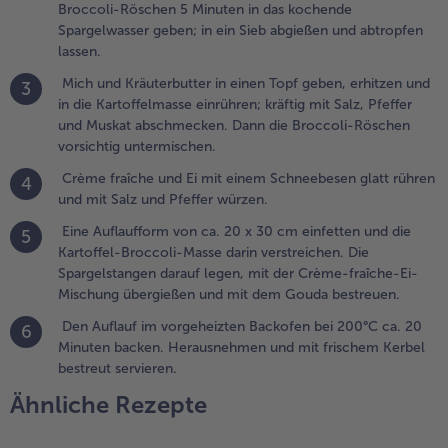
Broccoli-Röschen 5 Minuten in das kochende
.
Spargelwasser geben; in ein Sieb abgießen und abtropfen
rème
lassen.
raîche und
i mit einem
Mich und Kräuterbutter in einen Topf geben, erhitzen und
3
chneebesen
in die Kartoffelmasse einrühren; kräftig mit Salz, Pfeffer
latt rühren
und Muskat abschmecken. Dann die Broccoli-Röschen
nd mit Salz
vorsichtig untermischen.
nd Pfeffer
Crème fraîche und Ei mit einem Schneebesen glatt rühren
4
ürzen.
und mit Salz und Pfeffer würzen.
.
Eine Auflaufform von ca. 20 x 30 cm einfetten und die
5
ine
Kartoffel-Broccoli-Masse darin verstreichen. Die
uflaufform
Spargelstangen darauf legen, mit der Crème-fraîche-Ei-
on ca. 20 x
Mischung übergießen und mit dem Gouda bestreuen.
0 cm
Den Auflauf im vorgeheizten Backofen bei 200°C ca. 20
infetten und
6
Minuten backen. Herausnehmen und mit frischem Kerbel
ie Kartoffel-
bestreut servieren.
roccoli-
asse darin
Ähnliche Rezepte
erstreichen.
ie