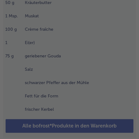
50
g
Kräuterbutter
.
- 5 € beim Kauf von 7 Schlemmermenüs nach Wahl
leichzeitig
1
Msp.
Muskat
en
efrorenen
100
g
Crème fraîche
tangenspargel
n kochendem
1
Ei(er)
alzwasser 15
inuten garen;
75
g
geriebener Gouda
erausheben
nd abtropfen
Salz
assen.
nschließend
schwarzer Pfeffer aus der Mühle
ie gefrorenen
roccoli-
Fett für die Form
öschen 5
inuten in das
frischer Kerbel
ochende
pargelwasser
Alle bofrost*Produkte in den Warenkorb
eben; in ein
ieb abgießen