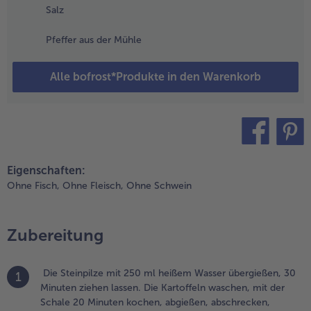
hampignons
Salz
nd den
orree darin
Pfeffer aus der Mühle
nbraten. Mit
alz und
feffer kräftig
Alle bofrost*Produkte in den Warenkorb
ürzen und
nschließend
erausnehmen.
.
teilen
pin it
ie
Eigenschaften:
teinpilze
Ohne Fisch,
Ohne Fleisch,
Ohne Schwein
bgießen,
btropfen
assen und
Zubereitung
ie
lüssigkeit
abei
Die Steinpilze mit 250 ml heißem Wasser übergießen, 30
1
uffangen.
Minuten ziehen lassen. Die Kartoffeln waschen, mit der
ie
Schale 20 Minuten kochen, abgießen, abschrecken,
teinpilze