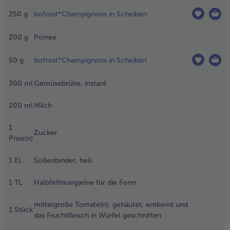
aschen, mit
250
g
bofrost*Champignons in Scheiben
er Schale
- 5 € beim Kauf von 7 Schlemmermenüs nach Wahl
0 Minuten
ochen,
200
g
Porree
bgießen,
bschrecken,
50
g
bofrost*Champignons in Scheiben
chälen und
n Scheiben
300
ml
Gemüsebrühe, instant
chneiden.
en
200
ml
Milch
ackofen auf
00 °C
1
Zucker
orheizen.
Prise(n)
.
1
EL
Soßenbinder, hell
as Öl in einer
eschichteten
1
TL
Halbfettmargarine für die Form
fanne
rhitzen, die
mittelgroße Tomate(n), gehäutet, entkernt und
ucchini, die
1
Stück
das Fruchtfleisch in Würfel geschnitten
iefgefrorenen