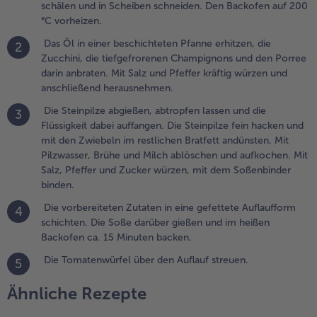
schälen und in Scheiben schneiden. Den Backofen auf 200
ein hacken
°C vorheizen.
nd mit den
wiebeln im
Das Öl in einer beschichteten Pfanne erhitzen, die
2
estlichen
Zucchini, die tiefgefrorenen Champignons und den Porree
ratfett
darin anbraten. Mit Salz und Pfeffer kräftig würzen und
ndünsten.
anschließend herausnehmen.
it
Die Steinpilze abgießen, abtropfen lassen und die
3
ilzwasser,
Flüssigkeit dabei auffangen. Die Steinpilze fein hacken und
rühe und
mit den Zwiebeln im restlichen Bratfett andünsten. Mit
ilch
Pilzwasser, Brühe und Milch ablöschen und aufkochen. Mit
blöschen
Salz, Pfeffer und Zucker würzen, mit dem Soßenbinder
nd
binden.
ufkochen.
it Salz,
Die vorbereiteten Zutaten in eine gefettete Auflaufform
4
feffer und
schichten. Die Soße darüber gießen und im heißen
ucker
Backofen ca. 15 Minuten backen.
ürzen, mit
Die Tomatenwürfel über den Auflauf streuen.
5
em
oßenbinder
Ähnliche Rezepte
inden.