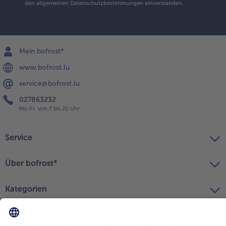
den
allgemeinen Datenschutzbestimmungen
einverstanden.
Mein bofrost*
www.bofrost.lu
service@bofrost.lu
027863232
Mo-Fr. von 7 bis 20 Uhr
Service
Über bofrost*
Kategorien