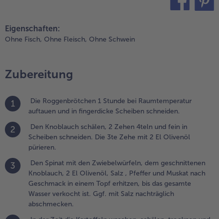
noblauch, 2 El
teilen
pin it
livenöl, Salz ,
Eigenschaften:
feffer und
Ohne Fisch,
Ohne Fleisch,
Ohne Schwein
uskat nach
eschmack in
inem Topf
Zubereitung
rhitzen, bis das
esamte Wasser
erkocht ist.
Die Roggenbrötchen 1 Stunde bei Raumtemperatur
gf. mit Salz
1
auftauen und in fingerdicke Scheiben schneiden.
achträglich
bschmecken.
Den Knoblauch schälen, 2 Zehen 4teln und fein in
2
Scheiben schneiden. Die 3te Zehe mit 2 El Olivenöl
.
pürieren.
n der Zeit
Den Spinat mit den Zwiebelwürfeln, dem geschnittenen
ie
3
Knoblauch, 2 El Olivenöl, Salz , Pfeffer und Muskat nach
artoffeln
Geschmack in einem Topf erhitzen, bis das gesamte
aschen,
Wasser verkocht ist. Ggf. mit Salz nachträglich
chälen,
abschmecken.
rocknen
nd in