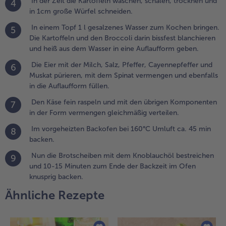
In der Zeit die Kartoffeln waschen, schälen, trocknen und
4
cm
in 1cm große Würfel schneiden.
roße
ürfel
In einem Topf 1 l gesalzenes Wasser zum Kochen bringen.
5
chneiden.
Die Kartoffeln und den Broccoli darin bissfest blanchieren
und heiß aus dem Wasser in eine Auflaufform geben.
.
Die Eier mit der Milch, Salz, Pfeffer, Cayennepfeffer und
6
n einem
Muskat pürieren, mit dem Spinat vermengen und ebenfalls
opf 1 l
in die Auflaufform füllen.
esalzenes
asser
Den Käse fein raspeln und mit den übrigen Komponenten
7
um
in der Form vermengen gleichmäßig verteilen.
ochen
Im vorgeheizten Backofen bei 160°C Umluft ca. 45 min
8
ringen.
backen.
ie
artoffeln
Nun die Brotscheiben mit dem Knoblauchöl bestreichen
9
nd den
und 10-15 Minuten zum Ende der Backzeit im Ofen
roccoli
knusprig backen.
arin
Ähnliche Rezepte
issfest
lanchieren
nd heiß