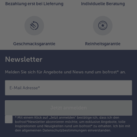
Bezahlung erst bei Lieferung
Individuelle Beratung
aspeln und
it den
brigen
omponenten
n der Form
ermengen
leichmäßig
Geschmacksgarantie
Reinheitsgarantie
erteilen.
Newsletter
.
m
Melden Sie sich für Angebote und News rund um bofrost* an.
orgeheizten
ackofen bei
60°C
E-Mail Adresse
*
mluft ca.
5 min
acken.
Jetzt anmelden
*
Mit einem Klick auf „Jetzt anmelden" bestätige ich, dass ich den
.
bofrost*Newsletter abonnieren möchte, um exklusive Angebote, tolle
un die
Inspirationen und Neuigkeiten rund um bofrost* zu erhalten. Ich bin mit
den
allgemeinen Datenschutzbestimmungen
einverstanden.
rotscheiben