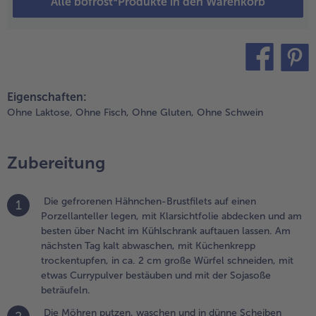
Alle bofrost*Produkte in den Warenkorb
eträufeln.
.
ie Möhren putzen,
aschen und in
teilen
pin it
ünne Scheiben
Eigenschaften:
chneiden. Die
Ohne Laktose,
Ohne Fisch,
Ohne Gluten,
Ohne Schwein
udeln in
ochendem
alzwasser nach
Zubereitung
ackungsanweisung
issfest garen, in
in Sieb abgießen
Die gefrorenen Hähnchen-Brustfilets auf einen
1
nd abtropfen
Porzellanteller legen, mit Klarsichtfolie abdecken und am
assen.
besten über Nacht im Kühlschrank auftauen lassen. Am
nächsten Tag kalt abwaschen, mit Küchenkrepp
.
trockentupfen, in ca. 2 cm große Würfel schneiden, mit
as Öl in einem
etwas Currypulver bestäuben und mit der Sojasoße
ok erhitzen und
beträufeln.
ie
ähnchenwürfel
Die Möhren putzen, waschen und in dünne Scheiben