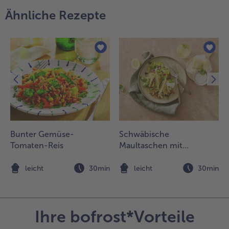
.
Ähnliche Rezepte
ie heißen
udeln unter
ie
ähnchen-
emüse-
ischung
ühren und
lles
ochmals
rhitzen. Die
efrorene
etersilie
Bunter Gemüse-
Schwäbische
ntermischen
Tomaten-Reis
Maultaschen mit
nd gleich
Champignonscheiben
ervieren.
und Kräutern
n
leicht
30min
leicht
30min
Ihre bofrost*Vorteile