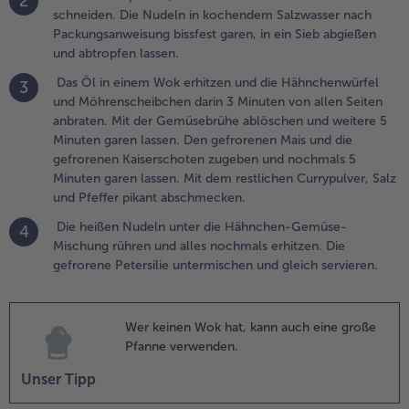
2
nd
schneiden. Die Nudeln in kochendem Salzwasser nach
öhrenscheibchen
Packungsanweisung bissfest garen, in ein Sieb abgießen
arin 3 Minuten
und abtropfen lassen.
on allen Seiten
Das Öl in einem Wok erhitzen und die Hähnchenwürfel
3
nbraten. Mit der
und Möhrenscheibchen darin 3 Minuten von allen Seiten
emüsebrühe
anbraten. Mit der Gemüsebrühe ablöschen und weitere 5
blöschen und
Minuten garen lassen. Den gefrorenen Mais und die
eitere 5 Minuten
gefrorenen Kaiserschoten zugeben und nochmals 5
aren lassen. Den
Minuten garen lassen. Mit dem restlichen Currypulver, Salz
efrorenen Mais
und Pfeffer pikant abschmecken.
nd die gefrorenen
aiserschoten
Die heißen Nudeln unter die Hähnchen-Gemüse-
4
ugeben und
Mischung rühren und alles nochmals erhitzen. Die
ochmals 5
gefrorene Petersilie untermischen und gleich servieren.
inuten garen
assen. Mit dem
estlichen
Wer keinen Wok hat, kann auch eine große
urrypulver, Salz
Pfanne verwenden.
nd Pfeffer pikant
bschmecken.
Unser Tipp