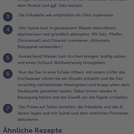
esalzenem
dem Muskat und ggf. Salz würzen.
asser
Die Frikadelle wie empfohlen im Ofen zubereiten.
3
lanchieren,
bschrecken
Den Spinat kurz in gesalzenem Wasser blanchieren,
nd
4
abschrecken und gründlich abtropfen. Mit Salz, Pfeffer,
ründlich
Zitronensaft und Olivenöl marinieren. (Alternativ
btropfen.
Babyspinat verwenden.)
it Salz,
feffer,
Ausreichend Wasser zum Kochen bringen, kräftig salzen
5
itronensaft
und einen Schluck Weißweinessig hinzugeben.
nd
Nun die Eier in eine Schale öffnen, mit einem Löffel das
livenöl
6
Kochwasser rühren bis ein Strudel entsteht und die Eier
arinieren.
vorsichtig nacheinander hineingeben und knapp unter dem
Alternativ
Siedepunkt garziehen lassen. Dabei immer wieder in
abyspinat
Bewegung halten und das Eiweiß um das Eigelb schließen.
erwenden.)
Das Püree auf Teller verteilen, die Frikadelle und das Ei
7
.
darauf legen und mit Spinat und dem restlichen Parmesan
usreichend
dekorieren.
asser zum
Ähnliche Rezepte
ochen