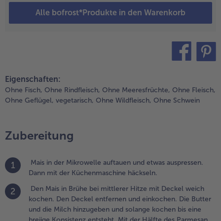
onsistenz
Alle bofrost*Produkte in den Warenkorb
ntsteht.
it der
älfte des
armesan,
em
teilen
pin it
uskat und
Eigenschaften:
gf. Salz
Ohne Fisch,
Ohne Rindfleisch,
Ohne Meeresfrüchte,
Ohne Fleisch,
ürzen.
Ohne Geflügel,
vegetarisch,
Ohne Wildfleisch,
Ohne Schwein
.
ie
Zubereitung
rikadelle
ie
mpfohlen
Mais in der Mikrowelle auftauen und etwas auspressen.
1
m Ofen
Dann mit der Küchenmaschine häckseln.
ubereiten.
Den Mais in Brühe bei mittlerer Hitze mit Deckel weich
2
.
kochen. Den Deckel entfernen und einkochen. Die Butter
en Spinat
und die Milch hinzugeben und solange kochen bis eine
urz in
breiige Konsistenz entsteht. Mit der Hälfte des Parmesan,