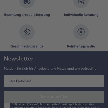
nd knapp
nter dem
iedepunkt
Bezahlung erst bei Lieferung
Individuelle Beratung
arziehen
assen. Dabei
mmer
ieder in
ewegung
alten und
Geschmacksgarantie
Reinheitsgarantie
as Eiweiß
m das
Newsletter
igelb
chließen.
Melden Sie sich für Angebote und News rund um bofrost* an.
as Püree
E-Mail Adresse
*
uf Teller
erteilen,
ie
Jetzt anmelden
rikadelle
nd das Ei
*
Mit einem Klick auf „Jetzt anmelden" bestätige ich, dass ich den
bofrost*Newsletter abonnieren möchte, um exklusive Angebote, tolle