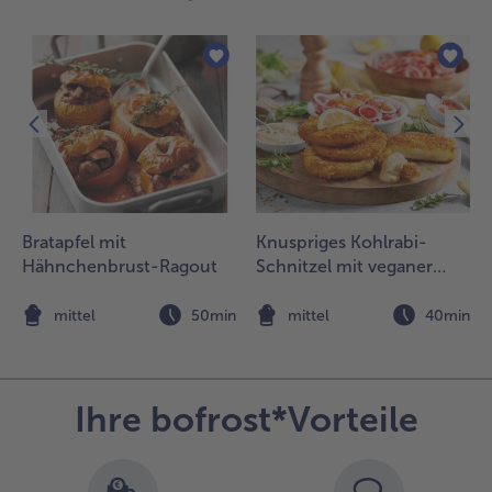
ringen,
räftig salzen
nd einen
chluck
eißweinessig
inzugeben.
.
un die Eier
n eine
chale
Bratapfel mit
Knuspriges Kohlrabi-
ffnen, mit
Hähnchenbrust-Ragout
Schnitzel mit veganer
inem Löffel
Mayo und Tomatensalat
as
n
mittel
50min
mittel
40min
ochwasser
ühren bis ein
trudel
ntsteht und
Ihre bofrost*Vorteile
ie Eier
orsichtig
acheinander
ineingeben