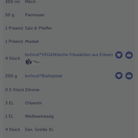
300
ml
Milch
.
- 5 € beim Kauf von 7 Schlemmermenüs nach Wahl
en Mais in
50
g
Parmesan
rühe bei
ittlerer
1
Prise(n)
Salz & Pfeffer
itze mit
eckel
1
Prise(n)
Muskat
eich
ochen.
bofrost*VEGANtische Frikadellen aus Erbsen
4
Stück
en
eckel
ntfernen
200
g
bofrost*Blattspinat
nd
inkochen.
0.5
Stück
Zitrone
ie Butter
nd die
3
EL
Olivenöl
ilch
inzugeben
1
EL
Weißweinessig
nd
olange
4
Stück
Eier, Größe XL
ochen bis
ine breiige