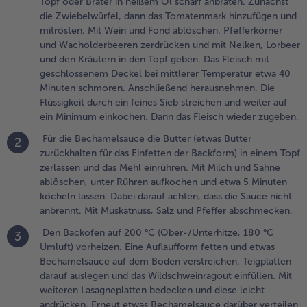
Topf oder Bräter in heißem Öl scharf anbraten. Zunächst
chten, dass die
die Zwiebelwürfel, dann das Tomatenmark hinzufügen und
auce nicht
mitrösten. Mit Wein und Fond ablöschen. Pfefferkörner
nbrennt. Mit
und Wacholderbeeren zerdrücken und mit Nelken, Lorbeer
uskatnuss,
und den Kräutern in den Topf geben. Das Fleisch mit
alz und Pfeffer
geschlossenem Deckel bei mittlerer Temperatur etwa 40
bschmecken.
Minuten schmoren. Anschließend herausnehmen. Die
Flüssigkeit durch ein feines Sieb streichen und weiter auf
.
ein Minimum einkochen. Dann das Fleisch wieder zugeben.
en Backofen auf
00 °C
Für die Bechamelsauce die Butter (etwas Butter
2
Ober-/Unterhitze,
zurückhalten für das Einfetten der Backform) in einem Topf
80 °C Umluft)
zerlassen und das Mehl einrühren. Mit Milch und Sahne
orheizen. Eine
ablöschen, unter Rühren aufkochen und etwa 5 Minuten
uflaufform fetten
köcheln lassen. Dabei darauf achten, dass die Sauce nicht
nd etwas
anbrennt. Mit Muskatnuss, Salz und Pfeffer abschmecken.
echamelsauce
Den Backofen auf 200 °C (Ober-/Unterhitze, 180 °C
uf dem Boden
3
Umluft) vorheizen. Eine Auflaufform fetten und etwas
erstreichen.
Bechamelsauce auf dem Boden verstreichen. Teigplatten
eigplatten darauf
darauf auslegen und das Wildschweinragout einfüllen. Mit
uslegen und das
weiteren Lasagneplatten bedecken und diese leicht
ildschweinragout
andrücken. Erneut etwas Bechamelsauce darüber verteilen
infüllen. Mit