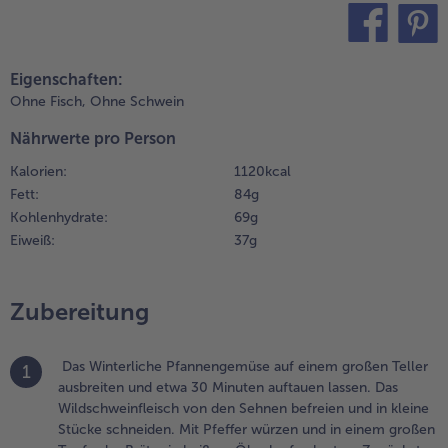
.
ür die
echamelsauce
teilen
pin it
ie Butter
Eigenschaften:
etwas Butter
Ohne Fisch,
Ohne Schwein
urückhalten
Nährwerte pro Person
ür das
infetten der
Kalorien:
1120 kcal
ackform) in
Fett:
84 g
inem Topf
Kohlenhydrate:
69 g
erlassen und
Eiweiß:
37 g
as Mehl
inrühren. Mit
ilch und
Zubereitung
ahne
blöschen,
nter Rühren
Das Winterliche Pfannengemüse auf einem großen Teller
1
ufkochen und
ausbreiten und etwa 30 Minuten auftauen lassen. Das
twa 5 Minuten
Wildschweinfleisch von den Sehnen befreien und in kleine
öcheln lassen.
Stücke schneiden. Mit Pfeffer würzen und in einem großen
abei darauf