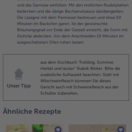
und das Gemüse einfüllen. Mit den restlichen Nudelplatten
eiteren
bedecken und die übrige Bechamelsauce darübergießen.
asagneplatten
Die Lasagne mit dem Parmesan bestreuen und etwa 50
edecken und
Minuten im Backofen garen. Ist der gewünschte
iese leicht
Bräunungsgrad vor Ende der Garzeit erreicht, die Form mit
ndrücken. Erneut
Alufolie abdecken. Vor dem Anschneiden 10 Minuten im
twas
ausgeschalteten Ofen ruhen lassen.
echamelsauce
arüber verteilen
nd das Gemüse
infüllen. Mit den
aus dem Kochbuch "Frühling, Sommer,
estlichen
Herbst und lecker" Rubrik Winter. Bitte die
udelplatten
zusätzliche Auftauzeit beachten. Statt mit
edecken und die
Wilschweinfleisch könnnen Sie dieses
Unser Tipp
brige
Gericht auch mit Schweinefleisch aus der
echamelsauce
Schulter zubereiten.
arübergießen. Die
asagne mit dem
Ähnliche Rezepte
armesan
estreuen und
twa 50 Minuten
m Backofen