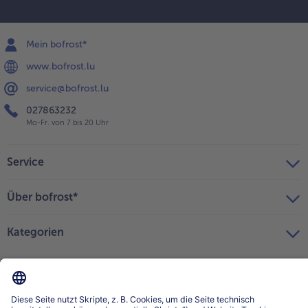
Mein bofrost*
www.bofrost.lu
service@bofrost.lu
027863232
Mo-Fr. von 7 bis 20 Uhr
Service
Über bofrost*
Kategorien