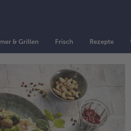
er & Grillen
Frisch
Rezepte
1.
Ros
ge