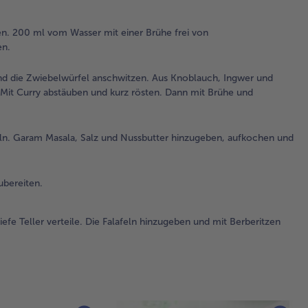
Chi
Pas
n. 200 ml vom Wasser mit einer Brühe frei von
zub
en.
un
Zw
d die Zwiebelwürfel anschwitzen. Aus Knoblauch, Ingwer und
geb
 Mit Curry abstäuben und kurz rösten. Dann mit Brühe und
Cur
ab
kur
Da
ln. Garam Masala, Salz und Nussbutter hinzugeben, aufkochen und
Br
To
auf
ubereiten.
3.
efe Teller verteile. Die Falafeln hinzugeben und mit Berberitzen
Di
bei
Hit
la
1/3
ein