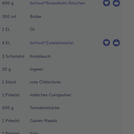
600
g
bofrost*Rosenkohl-Röschen
uten fertig garen.
0 ml vom Wasser
300
ml
Brühe
 einer Brühe frei
n
1
EL
Öl
servierungsstoffen
d
schmacksverstärker
6
EL
bofrost*Zwiebelwürfel
rzen.
3
Schote(n)
Knoblauch
einem Topf
20
g
Ingwer
er
hmorpfanne
1
Stück
rote Chilischote
was Öl
itzen und
1
Prise(n)
Indisches Currypulver
iebelwürfel
500
g
Tomatenstücke
chwitzen.
s
1
Prise(n)
Garam Masala
oblauch,
gwer und
1
Prise(n)
Salz