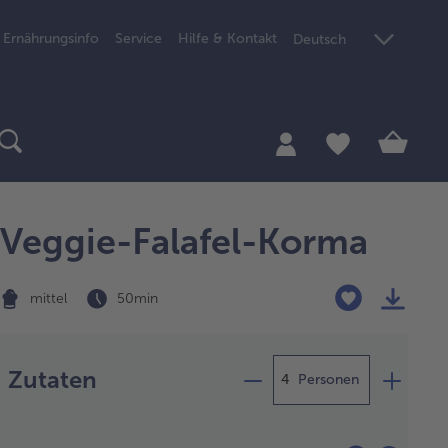
Ernährungsinfo
Service
Hilfe & Kontakt
Deutsch
Veggie-Falafel-Korma
mittel
50 min
Zubereitung
Zutaten
Personen
enkohl in
salzenem Wasser 12