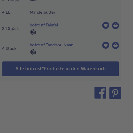
li eine
te
4
EL
Mandelbutter
ereiten
d zu den
bofrost*Falafel
iebeln
24
Stück
en. Mit
ry
bofrost*Tandoori Naan
stäuben und
4
Stück
z rösten.
nn mit
ühe und
Alle bofrost*Produkte in den Warenkorb
maten
füllen.
teilen
pin
e Sauce
it
 mittlerer
ze
ngsam um
köcheln.