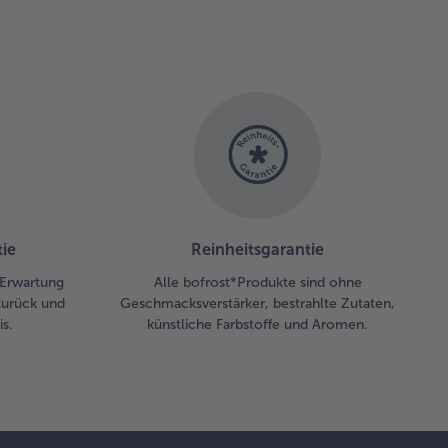
der
uce
eut
itzen
 auf 4
fe Teller
teile.
afeln
nzugeben
 mit
beritzen
ie
Reinheitsgarantie
orieren.
r Erwartung
Alle bofrost*Produkte sind ohne
zu das
zurück und
Geschmacksverstärker, bestrahlte Zutaten,
anbrot
s.
künstliche Farbstoffe und Aromen.
chen.