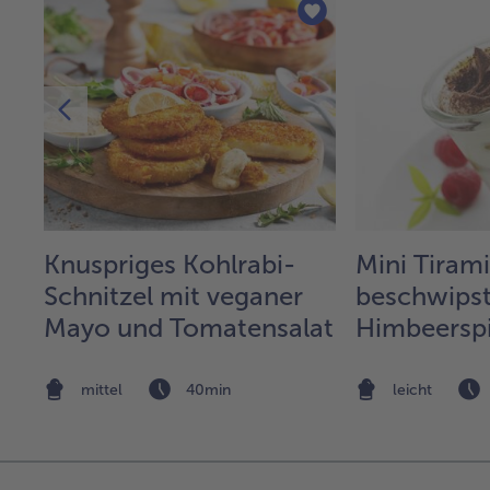
Knuspriges Kohlrabi-
Mini Tirami
ut
Schnitzel mit veganer
beschwips
Mayo und Tomatensalat
Himbeerspi
mittel
40min
leicht