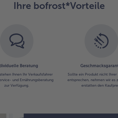
Ihre bofrost*Vorteile
in 
Sa
ern
erh
und
tie
ver
Die
Fal
hi
und
Ber
dividuelle Beratung
Geschmacksgarant
dek
stehen Ihnen Ihr Verkaufsfahrer
Sollte ein Produkt nicht Ihre
Da
ervice- und Ernährungsberatung
entsprechen, nehmen wir es 
Na
zur Verfügung.
erstatten den Kaufprei
rei