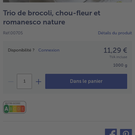
TousVins & Alcools
TousBIO
Ustensiles de cuisine
bofrost*free
Trio de brocoli, chou-fleur et
TousUstensiles de cuisine
Tousbofrost*free
Gâteaux & Tartes
High Protein
romanesco nature
TousGâteaux & Tartes
TousHigh Protein
bofrost*plus.
Réf.00705
Détails du produit
Tousbofrost*plus.
Alternatives végétale
11,29 €
Prix
TousAlternatives végétale
Disponibilité ?
Connexion
Friteuse à air chaud
TVA incluse
TousFriteuse à air chaud
1000 g
Dans le panier