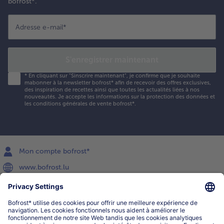
bofrost*.
Adresse e-mail
*
S'enregistrer maintenant
*
En cliquant sur "Sinscrire maintenant", je confirme que je souhaite
mabonner à la newsletter bofrost* afin de recevoir des offres exclusives,
des inspiration de recettes ainsi que toutes les actualités liées à nos
nouveautés. Je accepte les
informations sur la protection des données et
les conditions générales de vente bofrost*
.
Mon compte bofrost*
www.bofrost.lu
service@bofrost.lu
027863232
Lu-ve : 8h-20h Sa : 10h-16h