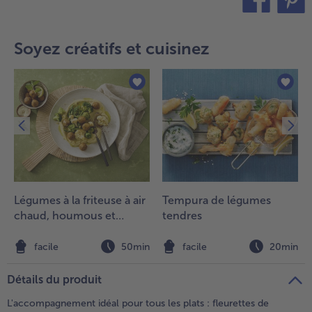
teilen
pin it
- 5 € à l’achat de 7 menus au choix
Soyez créatifs et cuisinez
Légumes à la friteuse à air
Tempura de légumes
chaud, houmous et
tendres
falafels
n
facile
50min
facile
20min
Détails du produit
L'accompagnement idéal pour tous les plats : fleurettes de