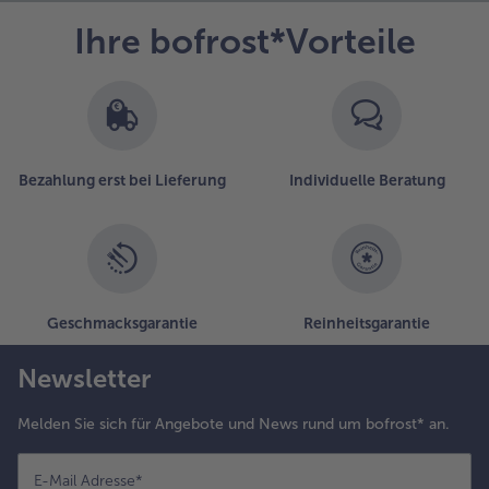
Ihre bofrost*Vorteile
- 5 € beim Kauf von 7 Schlemmermenüs nach Wahl
Bezahlung erst bei Lieferung
Individuelle Beratung
Geschmacksgarantie
Reinheitsgarantie
Newsletter
Melden Sie sich für Angebote und News rund um bofrost* an.
E-Mail Adresse
*