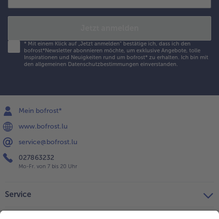
Jetzt anmelden
*
Mit einem Klick auf „Jetzt anmelden" bestätige ich, dass ich den
bofrost*Newsletter abonnieren möchte, um exklusive Angebote, tolle
Inspirationen und Neuigkeiten rund um bofrost* zu erhalten. Ich bin mit
den
allgemeinen Datenschutzbestimmungen
einverstanden.
Mein bofrost*
www.bofrost.lu
service@bofrost.lu
027863232
Mo-Fr. von 7 bis 20 Uhr
Service