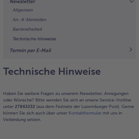
Newsletter
alle Wein & Spirituosen
alle BIO
Küchenutensilien
bofrost*free
Allgemein
alle Küchenutensilien
alle bofrost*free
Kuchen & Torten
High Protein
An- & Abmelden
alle Kuchen & Torten
alle High Protein
Barrierefreiheit
bofrost*plus.
Technische Hinweise
alle bofrost*plus.
Pflanzliche Alternativprodukte
Termin per E-Mail
alle Pflanzliche Alternativprodukte
Heißluftfritteuse
alle Heißluftfritteuse
Technische Hinweise
Haben Sie weitere Fragen zu unserem Newsletter, Anregungen
oder Wünsche? Bitte wenden Sie sich an unsere Service-Hotline
unter
27863232
(aus dem Festnetz der Luxemburger Post). Gerne
können Sie sich auch über unser
Kontaktformular
mit uns in
Verbindung setzen.