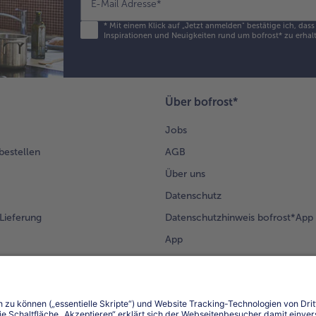
E-Mail Adresse
*
*
Mit einem Klick auf „Jetzt anmelden" bestätige ich, das
Inspirationen und Neuigkeiten rund um bofrost* zu erhalt
Über bofrost*
Jobs
 bestellen
AGB
Über uns
Datenschutz
Lieferung
Datenschutzhinweis bofrost*App
App
Compliance
Barrierefreiheit