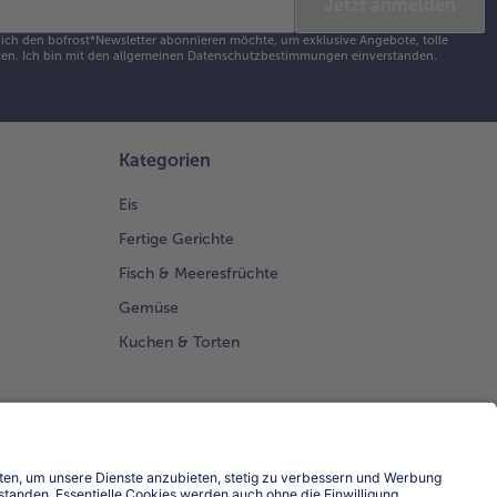
Jetzt anmelden
s ich den bofrost*Newsletter abonnieren möchte, um exklusive Angebote, tolle
en. Ich bin mit den
allgemeinen Datenschutzbestimmungen
einverstanden.
Kategorien
Eis
Fertige Gerichte
Fisch & Meeresfrüchte
Gemüse
Kuchen & Torten