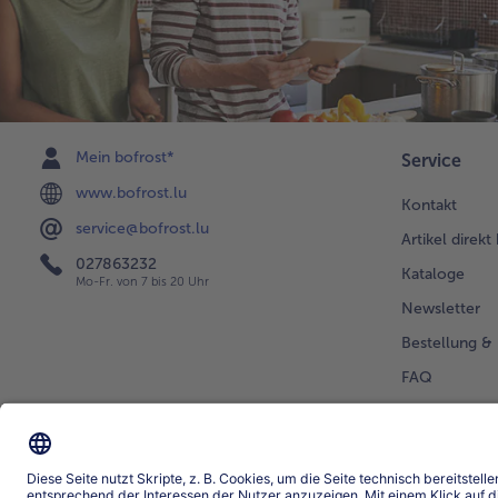
Mein bofrost*
Service
www.bofrost.lu
Kontakt
service@bofrost.lu
Artikel direkt
027863232
Kataloge
Mo-Fr. von 7 bis 20 Uhr
Newsletter
Bestellung & 
FAQ