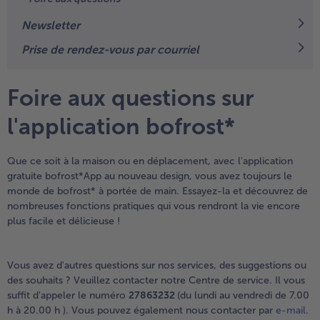
TousVins & Alcools
TousBIO
Ustensiles de cuisine
bofrost*free
Newsletter
TousUstensiles de cuisine
Tousbofrost*free
Gâteaux & Tartes
High Protein
Prise de rendez-vous par courriel
TousGâteaux & Tartes
TousHigh Protein
bofrost*plus.
Foire aux questions sur
Tousbofrost*plus.
Alternatives végétale
TousAlternatives végétale
l'application bofrost*
Friteuse à air chaud
TousFriteuse à air chaud
Que ce soit à la maison ou en déplacement, avec l'application
gratuite bofrost*App au nouveau design, vous avez toujours le
monde de bofrost* à portée de main. Essayez-la et découvrez de
nombreuses fonctions pratiques qui vous rendront la vie encore
plus facile et délicieuse !
Vous avez d'autres questions sur nos services, des suggestions ou
des souhaits ? Veuillez contacter notre Centre de service. Il vous
suffit d'appeler le numéro
27863232
(du lundi au vendredi de 7.00
h à 20.00 h ). Vous pouvez également nous contacter par
e-mail
.