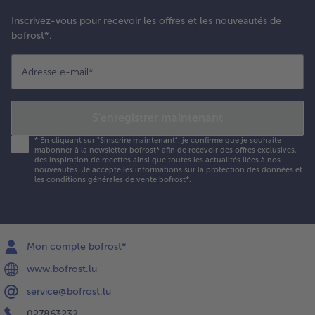
Inscrivez-vous pour recevoir les offres et les nouveautés de
bofrost*.
Adresse e-mail
*
S'enregistrer maintenant
*
En cliquant sur "Sinscrire maintenant", je confirme que je souhaite
mabonner à la newsletter bofrost* afin de recevoir des offres exclusives,
des inspiration de recettes ainsi que toutes les actualités liées à nos
nouveautés. Je accepte les
informations sur la protection des données et
les conditions générales de vente bofrost*
.
Mon compte bofrost*
www.bofrost.lu
service@bofrost.lu
027863232