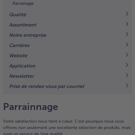
Parrainage
TousVins & Alcools
TousBIO
Ustensiles de cuisine
bofrost*free
Qualité
TousUstensiles de cuisine
Tousbofrost*free
Gâteaux & Tartes
High Protein
Assortiment
TousGâteaux & Tartes
TousHigh Protein
bofrost*plus.
Notre entreprise
Tousbofrost*plus.
Alternatives végétale
Carrières
TousAlternatives végétale
Friteuse à air chaud
Website
TousFriteuse à air chaud
Application
Newsletter
Prise de rendez-vous par courriel
Parrainnage
Votre satisfaction nous tient à cœur. C'est pourquoi nous vous
offrons non seulement une excellente sélection de produits, mais
aussi un service de 1ère qualité.