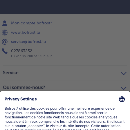
Mon compte bofrost*
www.bofrost.lu
service@bofrost.lu
027863232
Lu-ve : 8h-20h Sa : 10h-16h
Service
Qui sommes-nous?
Catégories