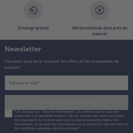
Échange gratuit
Des produits au plus près du
naturel
Newsletter
Inscrivez-vous pour recevoir les offres et les nouveautés de
bofrost*.
Adresse e-mail
*
S'enregistrer maintenant
*
En cliquant sur "Sinscrire maintenant", je confirme que je souhaite
mabonner à la newsletter bofrost* afin de recevoir des offres exclusives,
des inspiration de recettes ainsi que toutes les actualités liées à nos
nouveautés. Je accepte les
informations sur la protection des données et
les conditions générales de vente bofrost*
.